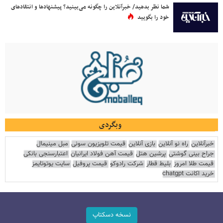
شما نظر بدهید/ خبرآنلاین را چگونه می‌بینید؟ پیشنهادها و انتقادهای
خود را بگویید
وبگردی
خبرآنلاین
راه نو آنلاین
بازی آنلاین
قیمت تلویزیون سونی
مبل مینیمال
جراح بینی گوشتی
پرشین هتل
قیمت آهن فولاد ایرانیان
اعتبارسنجی بانکی
قیمت طلا امروز
بلیط قطار
شرکت رادوکو
قیمت پروفیل
سایت یوتوتایمز
خرید اکانت chatgpt
نسخه دسکتاپ