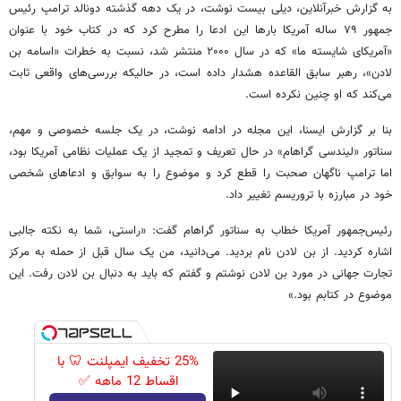
به گزارش خبرآنلاین، دیلی بیست نوشت، در یک دهه گذشته دونالد ترامپ رئیس
جمهور ۷۹ ساله آمریکا بارها این ادعا را مطرح کرد که در کتاب خود با عنوان
«آمریکای شایسته ما» که در سال ۲۰۰۰ منتشر شد، نسبت به خطرات «اسامه بن
لادن»، رهبر سابق القاعده هشدار داده است، در حالیکه بررسی‌های واقعی ثابت
می‌کند که او چنین نکرده است.
بنا بر گزارش ایسنا، این مجله در ادامه نوشت، در یک جلسه خصوصی و مهم،
سناتور «لیندسی گراهام» در حال تعریف و تمجید از یک عملیات نظامی آمریکا بود،
اما ترامپ ناگهان صحبت را قطع کرد و موضوع را به سوابق و ادعاهای شخصی
خود در مبارزه با تروریسم تغییر داد.
رئیس‌جمهور آمریکا خطاب به سناتور گراهام گفت: «راستی، شما به نکته جالبی
اشاره کردید. از بن لادن نام بردید. می‌دانید، من یک سال قبل از حمله به مرکز
تجارت جهانی در مورد بن لادن نوشتم و گفتم که باید به دنبال بن لادن رفت. این
موضوع در کتابم بود.»
25% تخفیف ایمپلنت 🦷 با
اقساط 12 ماهه ✅