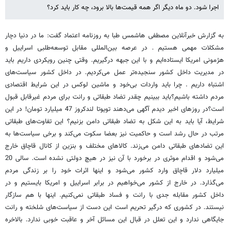
اجرا شود. دو ماه دیگر اگر همه قیمت‌ها بالا برود، چه کار باید کرد؟
به گزارش خبرآنلاین مصطفی هاشمس طبا به روزنامه اعتماد گفت: ما در دنیا دچار
مشکلات مهمی هستیم . در عرصه بین‌المللی مقابل توسعه‌طلبی اسراییل و
هژمونی امریکا ایستاده‌ایم و با این جبهه درگیریم. وقتی چنین رویکردی داریم باید
در مدیریت داخل کشور سنجیده‌تر عمل می‌کردیم. در داخل کشور سیاست‌های
اشتباه داریم . چرا باید واردات بی‌خود و ماشین لوکس در این شرایط اقتصادی
مردم داشته باشیم؟باید ببینیم چقدر تضاد طبقاتی و رانت برای مردم غیرقابل قبول
است؟در روزهای اخیر دیدم آگهی می‌دهند تویوتا لندکروز 47 میلیارد تومان! در این
شرایط، آیا باید به این شکل به تضاد طبقاتی دامن بزنیم؟ این تفاوت‌های طبقاتی
مرتب در حال رشد است و حاکمیت نیز بعضا سکوت می‌کند و برخی سیاست‌ها به
این تضادهای طبقاتی دامن می‌زند. کالاهای مختلف و بنزین از کانال قاچاق خارج
می‌شود و اقدام موثری در برخورد با آن نیز در هیچ دولتی نشده است. سالی 20
میلیارد دلار قاچاق وارد کشور می‌شود و اینها اثرات خود را بر زندگی مردم
می‌گذارد. در خارج از کشور می‌خواهیم در برابر اسراییل و امریکا بایستیم و در
داخل کشور مقابله جدی با رانت و فساد طبقاتی نمی‌کنیم. اینها با هم سازگار
نیستند. در کشوری که درگیر تحریم است این دست از سیاست‌های شلخته و رانت
جایگاهی ندارد و این تعلل در قبال این مسائل آخر و عاقبت خوبی ندارد. بالاخره