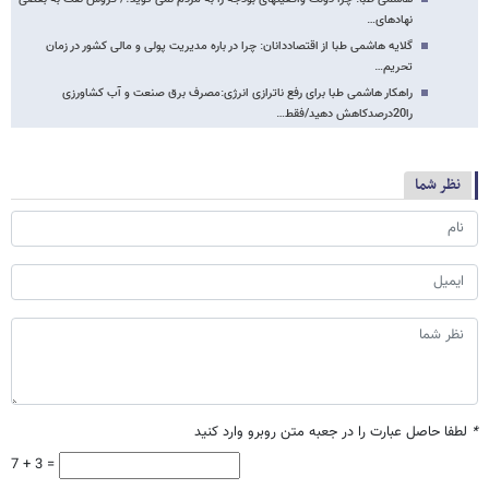
نهادهای…
گلایه هاشمی طبا از اقتصاددانان: چرا در باره مدیریت پولی و مالی کشور در زمان
تحریم…
راهکار هاشمی طبا برای رفع ناترازی انرژی:مصرف برق صنعت و آب کشاورزی
را20درصدکاهش دهید/فقط…
نظر شما
*
لطفا حاصل عبارت را در جعبه متن روبرو وارد کنید
7 + 3 =