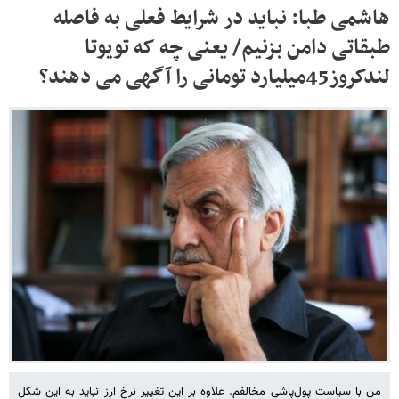
هاشمی طبا: نباید در شرایط فعلی به فاصله
طبقاتی دامن بزنیم/ یعنی چه که تویوتا
لندکروز45میلیارد تومانی را آگهی می دهند؟
من با سیاست پول‌پاشی مخالفم. علاوه بر این تغییر نرخ ارز نباید به این شکل