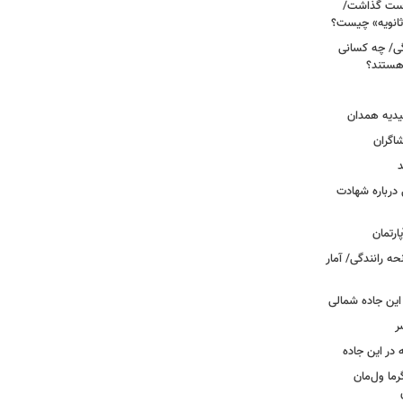
دوم روی دست گذاشت/
ثانویه» چیست؟
ی/ چه کسانی
 هستند؟
یدیه همدان
شاگران
د
درباره شهادت
ه رانندگی/ آمار
این جاده شمالی
ر
ما ول‌مان