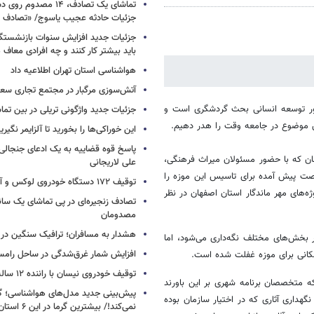
تماشای یک تصادف، ۱۴ مص
جزئیات حادثه عجیب یاسوج/ «تصادف 
جزئیات جدید افزایش سنوات بازنشستگ
باید بیشتر کار کنند و چه افرادی معاف
هواشناسی استان تهران اطلاعیه داد
آتش‌سوزی مرگبار در مجتمع تجاری سع
ور توسعه انسانی بحث گردشگری است و
جزئیات جدید واژگونی تریلی در بین تما
این خوراکی‌ها را بخورید تا آلزایمر نگیری
پاسخ قوه قضاییه به یک ادعای جنجالی 
 که با حضور مسئولان میراث فرهنگی،
علی لاریجانی
 فرصت پیش آمده برای تاسیس این موزه را
توقیف ۱۷۲ دستگاه خودروی لوکس و آپارتمان
‌های مهر ماندگار استان اصفهان در نظر
تصادف زنجیره‌ای در پی تماشای یک سانح
مصدومان
هشدار به مسافران؛ ترافیک سنگین در 
ر بخش‌های مختلف نگه‌داری می‌شود، اما
افزایش شمار غرق‌شدگی در ساحل رامس
کانی برای موزه غفلت شده است.
توقیف خودروی نیسان با راننده ۱۲ ساله در این جاده
ه متخصصان برنامه شهری بر این باورند
پیش‌بینی جدید مدل‌های هواشناسی؛ گر
هداری آثاری که در اختیار سازمان بوده
نمی‌کند!/ بیشترین گرما در این ۶ استان