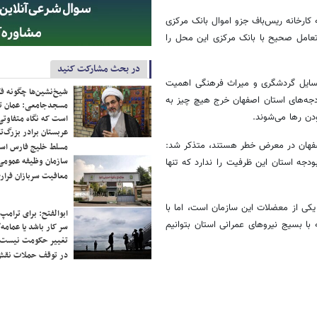
کارخانه ریس‌باف جزو اموال بانک مرکزی
تعامل صحیح با بانک مرکزی این محل را
در بحث مشارکت کنید
مسایل گردشگری و میراث فرهنگی اهمیت
شیخ‌نشین‌ها چگونه فک
دجه‌های استان اصفهان خرج هیچ ‌چیز به
مسجدجامعی: عمان تن
است که نگاه متفاوتی 
عربستان برادر بزرگ‌
اصفهان در معرض خطر هستند، متذکر شد:
مسلط خلیج فارس ا
سازمان وظیفه عمومی 
ا بودجه استان این ظرفیت را ندارد که تنها
معافیت سربازان فراری
کی از معضلات این سازمان است، اما با
ابوالفتح: برای ترامپ
با بسیج نیروهای عمرانی استان بتوانیم
سر کار باشد یا عمامه/
تغییر حکومت نیست/ 
در توقف حملات نقش