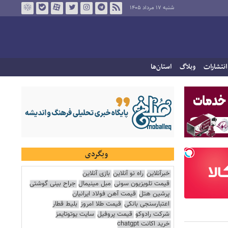
شنبه ۱۷ مرداد ۱۴۰۵
انتشارات
وبلاگ
استان‌ها
وبگردی
خبرآنلاین
راه نو آنلاین
بازی آنلاین
قیمت تلویزیون سونی
مبل مینیمال
جراح بینی گوشتی
پرشین هتل
قیمت آهن فولاد ایرانیان
اعتبارسنجی بانکی
قیمت طلا امروز
بلیط قطار
شرکت رادوکو
قیمت پروفیل
سایت یوتوتایمز
خرید اکانت chatgpt