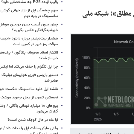
رقیب آینده F-35 چه مشخصاتی دارد؟
سهم چشمگیر اپل از بازار جهانی گوشی‌ه
 مطلق»؛ شبکه ملی
سامسونگ در رتبه دوم
چطور بدون آسیب دیدن دوربین موبایل 
خورشیدگرفتگی عکس بگیریم؟
هشدار بیت‌دیفندر درباره دانلود «ادیسه»
سرقت رمز عبور در کمین است
انتشار اسناد محرمانه پنتاگون / پرنده‌ها
خبرساز شدند
چرا اپل تلگرام را حذف می‌کند اما ایکس 
صادر شد
نقشه اپل علیه سامسونگ شکست خور
نخستین تصویر از محل برخورد موشک ف
پیچ‌های ۱۸ میلیارد تومانی پاگانی /
گران‌تر می‌شود
آیا ماه در حال کوچک شدن است؟
وقتی مایکروسافت اپل را نجات داد / 