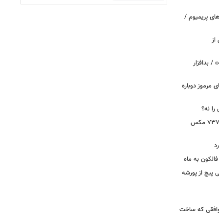
ای پریمیوم /
از
 / بدافزار
ی مرموز دوباره
را نه؟
دستور بازرسی فوری هواپیمای بوئینگ ۷۳۷ مکس
د
الکون به ماه
 وقتی پیچ از پورشه
توافقی که ساخت