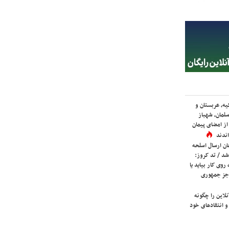
یه، عربستان و
لمان، شهباز
ز امضای پیمان
ندند
ان ارسال اسلحه
شد / تد کروز:
روی کار بیاید یا
جز جمهوری
لاین را چگونه
و انتقادهای خود