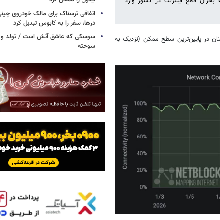
آیفون را ممکن کرد
که بحران قطع اینترنت در کشور وارد
اتفاقی ترسناک برای مالک خودروی چین
درها، سفر را به کابوس تبدیل کرد
سوسکی که عاشق آتش است / تولد و ز
ان در پایین‌ترین سطح ممکن (نزدیک به
سوخته