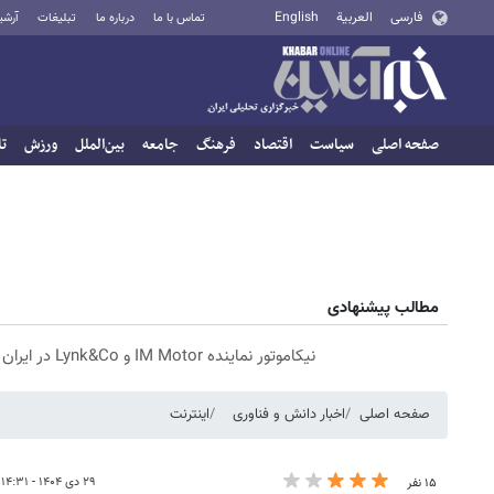
فارسی
العربية
English
تماس با ما
درباره ما
تبلیغات
آرشی
صفحه اصلی
سیاست
اقتصاد
فرهنگ
جامعه
بین‌الملل
ورزش
تا
مطالب پیشنهادی
نیکاموتور نماینده IM Motor و Lynk&Co در ایران
صفحه اصلی
اخبار دانش و فناوری
اینترنت
۲۹ دی ۱۴۰۴ - ۱۴:۳۱
۱۵ نفر