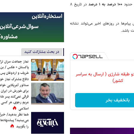
ز حدود
۱۰۰ درصد به ۱ درصد
در تاریخ ۸
یام‌ها در روزهای اخیر می‌تواند نشانه
 باشد.
در بحث مشارکت کنید
نماز جماعت سران ترک
پاکستان + عکس / بن‌س
شریف و اردوغان پس ا
و طبقه شارژی ( ارسال به سراسر
دفاع مشترک نماز خوا
کشور)
سناتور آمریکایی خواه
برای شورش در ایران 
فرقی نمی‌کند پسر شاه 
باتخفیف بخر
مریم رجوی، هر کسی 
اسلامی
شما نظر بدهید/ خبرآن
می‌بینید؟ پیشنهادها 
را بگویید