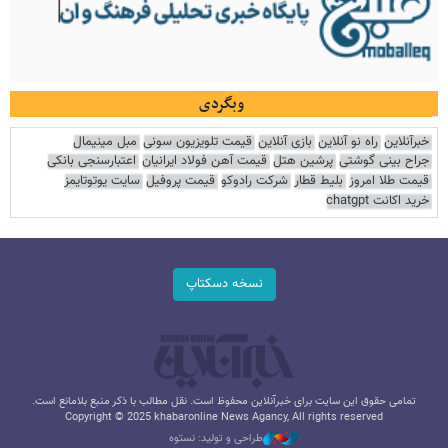
وبگردی
خبرآنلاین
راه نو آنلاین
بازی آنلاین
قیمت تلویزیون سونی
مبل مینیمال
جراح بینی گوشتی
پرشین هتل
قیمت آهن فولاد ایرانیان
اعتبارسنجی بانکی
قیمت طلا امروز
بلیط قطار
شرکت رادوکو
قیمت پروفیل
سایت یوتوتایمز
خرید اکانت chatgpt
نسخه دسکتاپ
تمامی حقوق این سایت برای خبرآنلاین محفوظ است. نقل مطالب با ذکر منبع بلامانع است.
Copyright © 2025 khabaronline News Agancy, All rights reserved
طراحی و تولید: نستوه