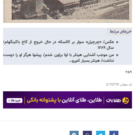
خبرهای مرتبط
عکس/ «چرچیل» سوار بر کالسکه در حال خروج از کاخ باکینگهام؛
سال ۱۲۸۹
من موجب آشنایی هیتلر با اوا براون شدم/ پیشوا هرگز او را دوست
نداشت/ هیتلر بسیار کم‌رو…
۲۵۹
کد مطلب
2170770