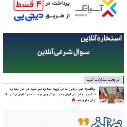
در بحث مشارکت کنید
ابوالفتح: حتی زمانی که می‌گوییم مذاکره نمی‌کنیم، در حال مذاکره
هستیم/ برجام برای ایران معجزه بود/ چون برجام به سود ایران بود آمریکا
از آن خارج شد