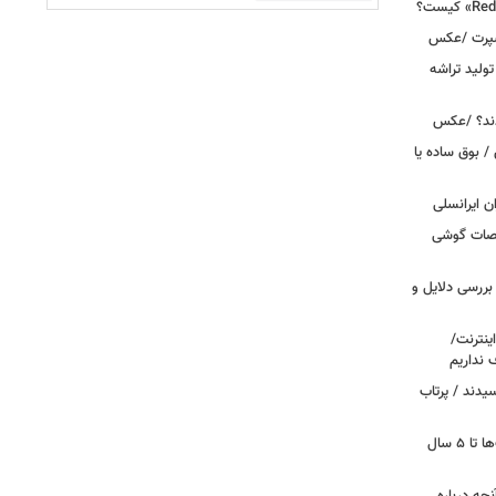
اسپرت /عکس
ولید تراشه
دند؟ /عکس
 بوق ساده یا
 / «Caviar» مشخصات گوشی
بررسی دلایل و
ینترنت/
 نداریم
یدند / پرتاب
اینترنت در تسخیر ربات‌ها / ترافیک بات‌ها تا ۵ سال