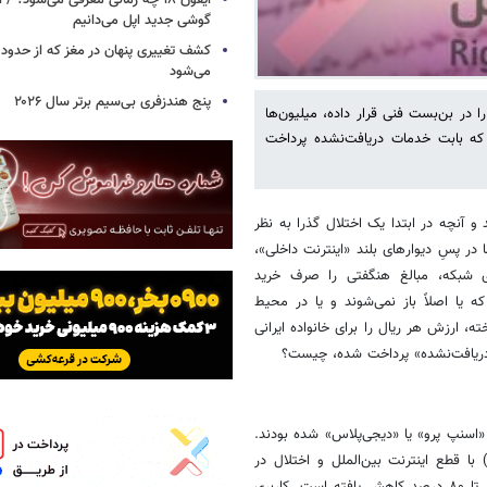
آیفون ۱۸ چه زمانی معرفی می‌شود؟ / 
گوشی جدید اپل می‌دانیم
می‌شود
پنج هندزفری بی‌سیم برتر سال ۲۰۲۶
 در بن‌بست فنی قرار داده، میلیون‌ها
د که بابت خدمات دریافت‌نشده پرداخت
طع شد و آنچه در ابتدا یک اختلال گذرا به نظر
ر پسِ دیوارهای بلند «اینترنت داخلی»،
اری شبکه، مبالغ هنگفتی را صرف خرید
که یا اصلاً باز نمی‌شوند و یا در محیط
، ارزش هر ریال را برای خانواده ایرانی
«دریافت‌نشده» پرداخت شده، چیست؟
اسنپ‌ پرو» یا «دیجی‌پلاس» شده بودند.
به گفته یکی از فعالان حوزه پرداخت‌یاری تا روز یک‌شنبه (۲۱ دی ماه ۱۴۰۴) با قطع اینترنت بین‌الملل و اختلال در
سیستم‌های مسیریابی و درگاه‌های پرداخت، درخواست‌های سرویس‌های آنلاین تا ۸۰ درصد کاهش یافته است. کاربری