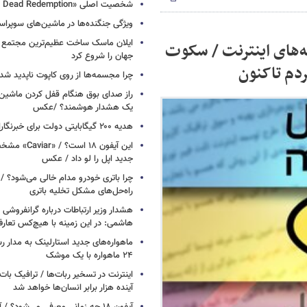
شخصیت اصلی «Red Dead Redemption» کیست؟
ویژگی جنگنده‌ها در ماشین‌های سوپر
ایلان ماسک ساخت عظیم‌ترین مجتمع ت
ته‌های اینترنت / سکوت
جهان را شروع کرد
چرا مجسمه‌ها از روی کاپوت‌ ناپدید ش
راز صدای بوق هنگام قفل کردن ماشین /
یک هشدار هوشمند؟ /عکس
هدیه ۲۰۰ گیگابایتی دولت برای خبرنگاران ایرانسلی
این آیفون ۱۸ است؟
جدید اپل را لو داد / عکس
چرا باتری خودرو مدام خالی می‌شود؟ / 
راه‌حل‌های مشکل تخلیه باتری
هشدار وزیر ارتباطات درباره گرانفروشی ا
هاشمی: در این زمینه با هیچ‌کس تعارف
ماهواره‌های جدید استارلینک به مدار رس
۲۴ ماهواره با یک موشک
آینده هزار برابر انسان‌ها خواهد شد