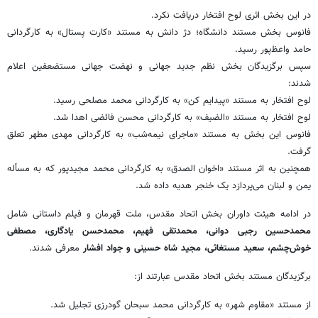
در این بخش اثری لوح افتخار دریافت نکرد.
فانوس بخش مستند دانشگاه؛ دژ دانش به مستند «کارت پستال» به کارگردانی
حامد واعظ‌پور رسید.
سپس برگزیدگان بخش نظم جدید جهانی و نهضت جهانی مستضعفین اعلام
شدند:
لوح افتخار به مستند «پیدایم کن» به کارگردانی محمد مصلحی رسید.
لوح افتخار به مستند «الضیف» به کارگردانی محسن فائضی اهدا شد.
فانوس این بخش به مستند «ماجرای نیمه‌شب» به کارگردانی مهدی مطهر تعلق
گرفت.
همچنین به اثر مستند «اخوان الصدق» به کارگردانی محمد مجیدپور که به مسأله
یمن و لبنان می‌پردازد یک خنجر هدیه داده شد.
در ادامه هیئت داوران بخش اتحاد مقدس، ملت قهرمان و فیلم داستانی شامل
محمدحسین رجبی دوانی، محمدتقی فهیم، محمدحسن یادگاری، مصطفی
خوش‌چشم، سعید مستغاثی، مجید شاه حسینی و جواد افشار
معرفی شدند.
برگزیدگان مستند بخش اتحاد مقدس عبارتند از:
از مستند «مقاوم شهر» به کارگردانی محمد سبحان گودرزی تجلیل شد.