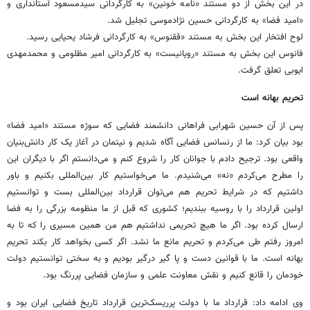
در این بخش از دو مستند «نامه خونین» به کارگردانی سیدمسعود آستانداری و
«امید فضا» به کارگردانی حسین نژادموسی تجلیل شد.
لوح افتخار این بخش به مستند «ققنوس» به کارگردانی فرشاد یحیایی رسید.
فانوس این بخش به مستند «رویانیست» به کارگردانی امیر مظلومی و محمدمهدی
ایوبی تعلق گرفت.
تحریم بهانه است
پس از آن حسین شهرابی فراهانی دانشمند فضایی که سوژه مستند «امید فضا»
بود بیان کرد: ما از رنسانس فضایی آگاه شدیم و نیتمان در آغاز یک کار دانش‌بنیان
واقعی بود. ترجیح دادم با جوانان کار را شروع کنم و می‌دانستم اگر با دیگران این
را مطرح می‌کردم «نه» می‌شنیدم. ما می‌خواستیم کار بین‌المللی بکنیم و باور
داشتیم که در شرایط تحریم هم می‌توان قرارداد بین‌المللی بست و توانستیم
اولین قرارداد را با روسیه ببندیم؛ کشوری که قبل از ما منظومه بزرگی را به فضا
ارسال کرده بود. اگر ما هیچ تحریمی نداشتیم هم من همین مسیری را که تا به
امروز رفتم طی می‌کردم و تحریم مانع ما نشد. اگر کسی بخواهد کار بکند تحریم
بهانه است. ما با قوانین دست و پا گیر درگیر بودیم و به سختی توانستیم دولت
خودمان را قانع کنیم و نقش معاونت علمی و سازمان فضایی پررنگ بود.
وی ادامه داد: قرارداد ما با دولت پرریسک‌ترین قرارداد تاریخ فضایی ایران بود و