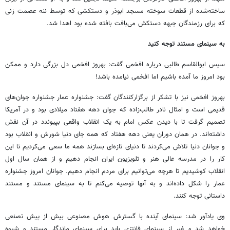
ساخته‌شده از قطعات سوخته مسجد ابوذر و دستکشی که توسط ننه عصمت زنی
که برای رزمندگان جبهه دستکش می‌بافت بافته شده بود اهدا شد.
به سینمای مستند توجه کنید
سپس ابوالقاسم طالبی درباره افخمی گفت: بهروز افخمی دل بزرگی دارد و ممکن
بود امروز ما آمده باشیم اما افخمی نیامده باشد!
بهروز افخمی نیز با تشکر از برگزارکنندگان گفت: جشنواره عمار جشنواره جوان‌های
قدیمی است و امثال نادر طالب‌زاده که جوان دهه هفتاد میلادی بود و در آمریکا
تصمیم گرفت تا با دیدن عکس امام به یک انقلاب واقعی بپیوندد در آن نقش
داشته‌اند. در همان دوران یعنی دهه هفتاد که همه جای دنیا شورش و انقلاب بود
و جوانان دنیا تلاش می‌کردند تا دنیای تازه‌ای بسازند همه ما سعی می‌کردیم تا این
کار را در مدرسه عالی هنر و تلویزیون ایران انجام دهیم و از همان سال اول
انقلاب کوشیدیم تا هرچه می‌توانیم برای مردم انجام دهیم. جوانان امروز جشنواره
عمار را شکل داده‌اند و به آنها توصیه می‌کنم تا به سینمای مستند و مستند
داستانی توجه کنند.
وی یادآور شد: سینمای آینده با گسترش هوش مصنوعی بیش از پیش تصنعی
خواهد شد و غیر از سینمای فانتزی باید برای سینمای ماندگار مستند و شیوه