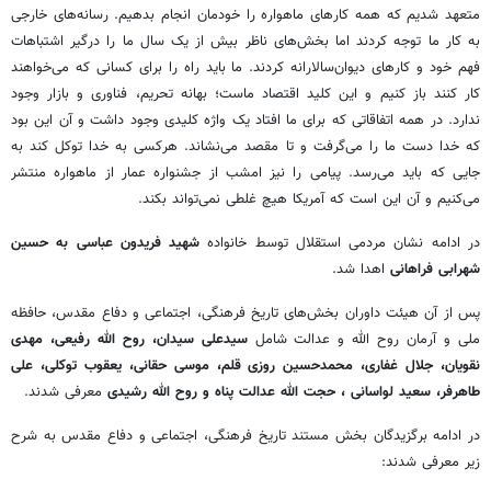
متعهد شدیم که همه کارهای ماهواره را خودمان انجام بدهیم. رسانه‌های خارجی
به کار ما توجه کردند اما بخش‌های ناظر بیش از یک سال ما را درگیر اشتباهات
فهم خود و کارهای دیوان‌سالارانه کردند. ما باید راه را برای کسانی که می‌خواهند
کار کنند باز کنیم و این کلید اقتصاد ماست؛ بهانه تحریم، فناوری و بازار وجود
ندارد. در همه اتفاقاتی که برای ما افتاد یک واژه کلیدی وجود داشت و آن این بود
که خدا دست ما را می‌گرفت و تا مقصد می‌نشاند. هرکسی به خدا توکل کند به
جایی که باید می‌رسد. پیامی را نیز امشب از جشنواره عمار از ماهواره منتشر
می‌کنیم و آن این است که آمریکا هیچ غلطی نمی‌تواند بکند.
در ادامه نشان مردمی استقلال توسط خانواده
شهید فریدون عباسی به حسین
شهرابی فراهانی
اهدا شد.
پس از آن هیئت داوران بخش‌های تاریخ فرهنگی، اجتماعی و دفاع مقدس، حافظه
ملی و آرمان روح الله و عدالت شامل
سیدعلی سیدان، روح الله رفیعی، مهدی
نقویان، جلال غفاری، محمدحسین روزی قلم، موسی حقانی، یعقوب توکلی، علی
طاهرفر، سعید لواسانی ، حجت الله عدالت پناه و روح الله رشیدی
معرفی شدند.
در ادامه برگزیدگان بخش مستند تاریخ فرهنگی، اجتماعی و دفاع مقدس به شرح
زیر معرفی شدند: