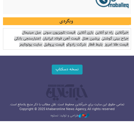
وبگردی
خبرآنلاین
راه نو آنلاین
بازی آنلاین
قیمت تلویزیون سونی
مبل مینیمال
جراح بینی گوشتی
پرشین هتل
قیمت آهن فولاد ایرانیان
اعتبارسنجی بانکی
قیمت طلا امروز
بلیط قطار
شرکت رادوکو
قیمت پروفیل
سایت یوتوتایمز
نسخه دسکتاپ
تمامی حقوق این سایت برای خبرآنلاین محفوظ است. نقل مطالب با ذکر منبع بلامانع است.
Copyright © 2025 khabaronline News Agancy, All rights reserved
طراحی و تولید: نستوه