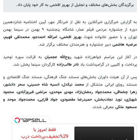
برگزیدگان بخش‌های مختلف و تجلیل از بهروز افخمی به کار خود پایان داد.
به گزارش خبرگزاری خبرآنلاین به نقل از خبرنگار مهر، آیین اختتامیه شانزدهمین
دوره از جشنواره مردمی فیلم عمار، شامگاه پنجشنبه ۹ بهمن‌ در سینما بهمن
تهران و با حضور خانواده شهدا،
بهروز افخمی، امرالله احمدجو، محمدتقی فهیم،
مرضیه هاشمی
دبیر جشنواره و هنرمندان مختلف برگزار شد.
در آغاز این مراسم خواهرزاده شهید
روح‌الله عجمیان
به قرائت سوره توحید
پرداخت و کلیپی در گرامیداشت یاد
نادر طالب‌زاده
کارگردان سینما پخش شد.
پس از آن هیئت داوران بخش‌های مستند جنگ فرهنگی، مستند جنگ اقتصادی و
مستند رویای ایرانی متشکل از
محمد نیکدل، انسیه شاه حسینی، سحر دانشور،
زهرا چخماقی، محمدجواد رمضان‌نژاد، مهدی موحدی، مرتضی فیروزآبادی، محمود
شهبازی، نوید نجات‌بخش، حمیدرضا مقصودی، جواد قارایی، محمدجواد موحد و
مسعود ملکی
معرفی شدند.
فقط امروز با
29%تخفیف،پرداخت درب