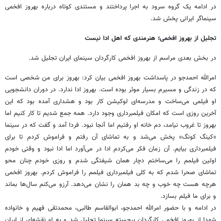
در ادامه یک گروه سرود به اجرا پرداختند و مستندی کوتاه درباره بهروز افخمی
سینماگر ایرانی پخش شد.
تجلیل از بهروز افخمی؛ هنرمندی که اهل ادا نیست
در بخش بعدی مراسم از بهروز افخمی کارگردان سینمای ایران تجلیل شد.
امرالله احمدجو در پاسداشت بهروز افخمی بیان کرد: بهروز برای من شخصی است
که در زندگی و مسیرم بسیار موثر بوده است. بهروز ادا ندارد. در دوران دانشجویی
او فیلمی می‌ساخت و مدرسه‌ای لوکیشن کار بود و هشداری آمده بود که این
آخرین روزی است که امکان فیلمبرداری وجود دارد. همه جمع شدیم تا کار کنیم اما
بهروز تا غروب نیامد، دم خانه او رفتیم اما آنجا نبود. فردا آمد و گفت که در سینما
«کینگ کونگ» پخش می‌شد و به تماشای آن رفتم و فراموش کردم تا برای
فیلمبرداری بیایم. آن زمان فکر می‌کردم ادا در می‌آورد اما ادا نبود و وقتی خودم
اولین فیلمم را می‌ساختم دچار همان شیفتگی شدم و روزی خودم چنان محو
تماشای صحرا شدم که به کلی فیلمبرداری فیلمم را فراموش کردم. بهروز افخمی
هرچه هست چه خوب و چه بد همان را نشان می‌دهد. آرزو می‌کنم سال‌ها بماند
و برای ما فیلم بسازد.
در ادامه و با حضور امرالله احمدجو، ابوالقاسم طالبی، محمدتقی فهیم و خانواده
شهدا از بهروز افخمی کارگردان برجسته سینما تجلیل شد و به او نقشه‌ای از ایران