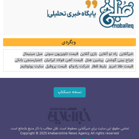
وبگردی
خبرآنلاین
راه نو آنلاین
بازی آنلاین
قیمت تلویزیون سونی
مبل مینیمال
جراح بینی گوشتی
پرشین هتل
قیمت آهن فولاد ایرانیان
اعتبارسنجی بانکی
قیمت طلا امروز
بلیط قطار
شرکت رادوکو
قیمت پروفیل
سایت یوتوتایمز
نسخه دسکتاپ
تمامی حقوق این سایت برای خبرآنلاین محفوظ است. نقل مطالب با ذکر منبع بلامانع است.
Copyright © 2025 khabaronline News Agancy, All rights reserved