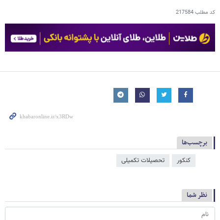
کد مطلب
217584
برچسب‌ها
کنکور
تحصیلات تکمیلی
نظر شما