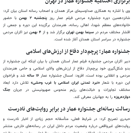
برگزاری اختتامیه جشنواره عمار در تهران
وی با اشاره به همکاری صداوسیمای مرکز همدان و اصحاب رسانه استان بیان کرد:
شانزدهمین دوره جشنواره مردمی فیلم عمار روز
پنجشنبه ۲ بهمن
با حضور
خانواده‌های معظم شهدا، اهالی رسانه، هنرمندان برگزیده این دوره و جمعی از
اقشار مختلف مردم در
سینما بهمن تهران
برگزار شد و از
۴ بهمن
نیز اکران مردمی
جشنواره در سراسر استان همدان آغاز شده است.
جشنواره عمار؛ پرچم‌دار دفاع از ارزش‌های اسلامی
دبیر اکران مردمی جشنواره فیلم عمار استان همدان با بیان اینکه این جشنواره از
بدو شکل‌گیری خود پرچم‌دار دفاع از ارزش‌های والای اسلامی و حامی هنرمندان
مردمی و انقلابی بوده است، افزود: امسال جشنواره عمار
۱۶ ساله
شد و فراخوان
این دوره با شعار
«نبرد تمدنی ایران اسلامی با غرب وحشی»
تلاش دارد ابعاد
مختلف تجاوزات و خباثت‌های رژیم منحوس صهیونیستی در جریان
جنگ
دوازده‌روزه
را به جهانیان معرفی کند.
رسالت رسانه‌ای جشنواره عمار در برابر روایت‌های نادرست
حیدری تصریح کرد: در شرایط فعلی، متأسفانه حجم زیادی از اخبار نادرست و
روایت‌های غیرواقعی درباره وضعیت مردم داخل ایران در رسانه‌های خارجی منتشر