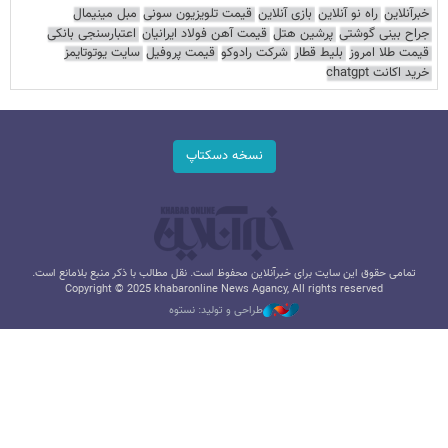
خبرآنلاین
راه نو آنلاین
بازی آنلاین
قیمت تلویزیون سونی
مبل مینیمال
جراح بینی گوشتی
پرشین هتل
قیمت آهن فولاد ایرانیان
اعتبارسنجی بانکی
قیمت طلا امروز
بلیط قطار
شرکت رادوکو
قیمت پروفیل
سایت یوتوتایمز
خرید اکانت chatgpt
نسخه دسکتاپ
تمامی حقوق این سایت برای خبرآنلاین محفوظ است. نقل مطالب با ذکر منبع بلامانع است.
Copyright © 2025 khabaronline News Agancy, All rights reserved
طراحی و تولید: نستوه