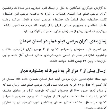
به گزارش خبرگزاری خبرآنلاین به نقل از ایسنا، اکرم حیدری، دبیر ستاد شانزدهمین
اکران مردمی فیلم عمار استان همدان، با اشاره به ماهیت مردمی این جشنواره
گفت: جشنواره عمار اساساً یک جشنواره مردمی است و تلاش می‌کند روایت
انقلاب اسلامی و جمهوری اسلامی ایران را از زاویه نگاه مردم به تصویر بکشد؛
رویکردی که امروز بیش از هر زمان دیگری اهمیت و اثرگذاری دارد.
زمان‌بندی اکران مردمی فیلم عمار در استان همدان
وی تصریح کرد: همزمان با سراسر کشور، از
۴ بهمن
اکران فیلم‌های منتخب
جشنواره شانزدهم عمار در تمامی شهرستان‌های استان همدان آغاز شده و این
اکران‌ها تا پایان
۲۲ بهمن
ادامه خواهد داشت.
ارسال بیش از ۳ هزار اثر به دبیرخانه جشنواره عمار
دبیر ستاد شانزدهمین اکران مردمی فیلم عمار استان همدان ادامه داد: امسال در
کل کشور
۳ هزار و ۴۰ اثر
به دبیرخانه ستاد اکران مردمی فیلم عمار ارسال شد که
از میان آن‌ها حدود
۳۰۰ اثر
به‌عنوان آثاری که ظرفیت اکران در مناطق مختلف
کشور را دارند انتخاب شدند و این آثار از چهارم تا ۲۲ بهمن، همزمان با سراسر
کشور، در مناطق مختلف استان همدان و تمامی شهرستان‌های آن به نمایش
گذاشته می‌شوند.