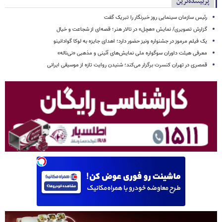
پربیننده‌ترین
رئیس سازمان سینمایی روز خبرنگار را تبریک گفت
گزارش تصویری/ نمایش «هچل» در تالار هنر؛ قصه‌ای از شجاعت و خیال
یک فیلم مرموز در جشنواره ونیز حضور دارد؛ اهدای جایزه به لوکا گوادانینو
معرفی هیئت داوران سوگواره ملی نمایش‌های آئینی و مذهبی «نی‌ناله»
قمصری در تهران کنسرت برگزار می‌کند؛ شنیدن روایت تازه از موسیقی ایرانی