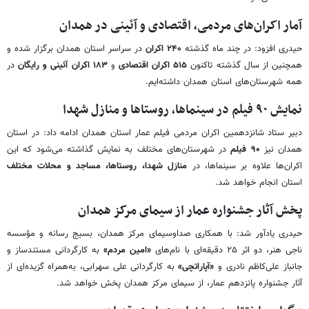
آمار اکران‌های مردمی، اقتصادی و آئینی در همدان
حیدری افزود: در چند ماه گذشته
۲۴۰ اکران
در سراسر استان همدان برگزار شده و
همچنین از سال گذشته تاکنون
۵۱۵ اکران اقتصادی
و
۱۸۳ اکران آئینی و رایگان
در
همه شهرستان‌های استان همدان داشته‌ایم.
نمایش ۹۰ فیلم در سینماها، روستاها و منازل شهدا
دبیر ستاد شانزدهمین اکران مردمی فیلم عمار استان همدان ادامه داد: در استان
همدان نیز
۹۰ فیلم
در شهرستان‌های مختلف به نمایش گذاشته می‌شود که این
اکران‌ها علاوه بر سینماها، در
منازل شهدا، روستاها، مساجد و محلات مختلف
استان انجام خواهد شد.
پخش آثار جشنواره عمار از سیمای مرکز همدان
حیدری یادآور شد: با همکاری صداوسیمای مرکز همدان، بسیج رسانه و مؤسسه
ناجی هنر، دو اثر ۲۵ دقیقه‌ای با نام‌های
«امین مردم»
به کارگردانی مستندساز و
جانباز علی‌کاظم نادری و
«آپاراتچی»
به کارگردانی علی سهرابی، به‌همراه گزیده‌ای از
آثار جشنواره پانزدهم عمار، از سیمای مرکز همدان پخش خواهد شد.