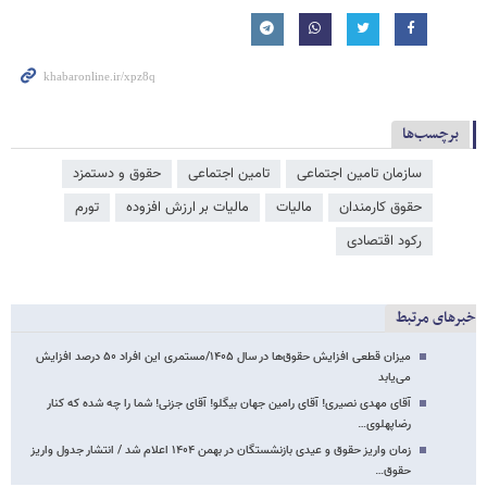
برچسب‌ها
سازمان تامین اجتماعی
تامین اجتماعی
حقوق و دستمزد
حقوق کارمندان
مالیات
مالیات بر ارزش افزوده
تورم
رکود اقتصادی
خبرهای مرتبط
میزان قطعی افزایش حقوق‌ها در سال ۱۴۰۵/مستمری این افراد ۵۰ درصد افزایش
می‌یابد
آقای مهدی نصیری! آقای رامین جهان بیگلو! آقای جزنی! شما را چه شده که کنار
رضاپهلوی…
زمان واریز حقوق و عیدی بازنشستگان در بهمن ۱۴۰۴ اعلام شد / انتشار جدول واریز
حقوق…