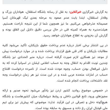
به گزارش خبرگزاری
خبرآنلاین
؛ به نقل از رسانه باشگاه استقلال، هواداران بزرگ و
وفادار استقلال، ابتدا بابت عدم صعود به مرحله بعدی لیگ قهرمانان آسیا
صمیمانه عذرخواهی می‌کنیم. ما نیز همچون شما از این نتیجه ناراحت هستیم.
هیئت‌مدیره به همراه کمیته فنی در حال بررسی دقیق دلایل این اتفاق بوده و
گزارش آن به‌زودی به اطلاع هواداران خواهد رسید.
در پی انتشار برخی اخبار درباره عدم پرداخت حقوق بازیکنان، تأکید می‌شود کلیه
مطالبات بازیکنان و کادر فنی طبق قرارداد پرداخت شده و در موارد درخواست پیش
از موعد نیز همکاری لازم صورت گرفته است. درباره منیر الحدادی نیز باشگاه
چندین نوبت اقدام به انتقال وجه به حساب اعلامی ایشان در اسپانیا کرده که به
دلیل غیرفعال بودن حساب، وجوه عودت شده است. از نامبرده درخواست افتتاح
حساب در امارات متحده عربی شده و در این مدت نیز هر زمان درخواست وجه
نقد داشته‌اند، پرداخت انجام شده است.
در خصوص موضوع روادید کشور اردن نیز یادآور می‌شود نحوه صدور و ارائه
مجوزهای ورود، تابع قوانین داخلی و روابط دیپلماتیک میان کشورهاست و باشگاه
هیچ‌گونه دخل و تصرفی در این فرآیند ندارد؛ موضوعی که پیش‌تر نیز برای تیم
ملی فوتبال ایران رخ داده و مسبوق به سابقه بوده است.