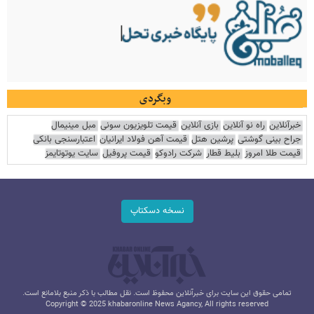
وبگردی
خبرآنلاین
راه نو آنلاین
بازی آنلاین
قیمت تلویزیون سونی
مبل مینیمال
جراح بینی گوشتی
پرشین هتل
قیمت آهن فولاد ایرانیان
اعتبارسنجی بانکی
قیمت طلا امروز
بلیط قطار
شرکت رادوکو
قیمت پروفیل
سایت یوتوتایمز
نسخه دسکتاپ
تمامی حقوق این سایت برای خبرآنلاین محفوظ است. نقل مطالب با ذکر منبع بلامانع است.
Copyright © 2025 khabaronline News Agancy, All rights reserved