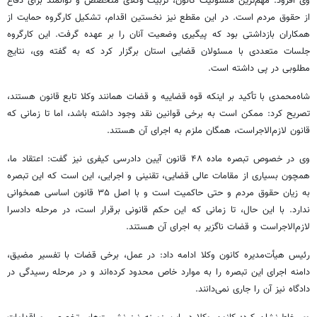
وی افزود: مهم‌ترین مسئولیت کانون، تربیت وکلای متخصص و توانمند برای دفاع
از حقوق مردم است. در این مقطع نیز نخستین اقدام، تشکیل کارگروه حمایت از
همکاران بازداشتی بود که پیگیری وضعیت آنان را بر عهده گرفت. این کارگروه
جلسات متعددی با مسئولان قضایی استان برگزار کرد که به گفته وی، نتایج
مطلوبی در پی داشته است.
شاه‌محمدی با تأکید بر اینکه قوه قضاییه و قضات همانند وکلا تابع قانون هستند،
تصریح کرد: ممکن است به برخی قوانین نقد وجود داشته باشد، اما تا زمانی که
قانون لازم‌الاجراست، همگان ملزم به اجرای آن هستند.
وی در خصوص تبصره ماده ۴۸ قانون آیین دادرسی کیفری نیز گفت: اعتقاد ما،
همچون بسیاری از مقامات عالی قضایی، تقنینی و اجرایی، این است که این تبصره
به زیان حقوق مردم و حتی حاکمیت است و با اصل ۳۵ قانون اساسی همخوانی
ندارد. با این حال، تا زمانی که این حکم قانونی برقرار است، در مرحله دادسرا
لازم‌الاجراست و قضات ناگزیر به اجرای آن هستند.
رئیس هیأت‌مدیره کانون وکلا ادامه داد: در عمل، برخی قضات با تفسیر مضیق،
دامنه اجرای این تبصره را به موارد خاص محدود کرده‌اند و در مرحله رسیدگی در
دادگاه نیز آن را جاری نمی‌دانند.