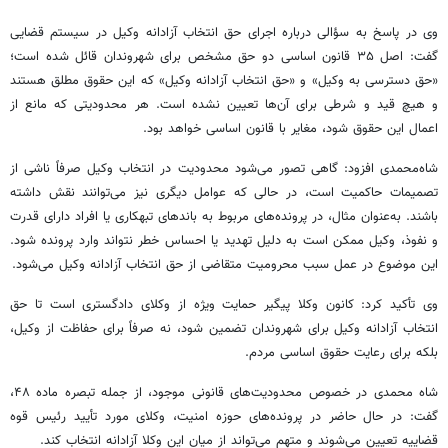
وی در پاسخ به سؤالی درباره اجرای حق انتخاب آزادانه وکیل در سیستم قضایی
گفت: اصل ۳۵ قانون اساسی دو حق مشخص برای شهروندان قائل شده است؛
«حق دسترسی به وکیل» و «حق انتخاب آزادانه وکیل» که این حقوق مطلق هستند
و هیچ قید و شرطی برای آن‌ها تعیین نشده است. هر محدودیتی که مانع از
اعمال این حقوق شود، مغایر با قانون اساسی خواهد بود.
شاه‌محمدی افزود: گاهی تصور می‌شود محدودیت در انتخاب وکیل صرفاً ناشی از
تصمیمات حاکمیت است، در حالی که عوامل دیگری نیز می‌توانند نقش داشته
باشند. به‌عنوان مثال، در پرونده‌های مربوط به باندهای تبهکاری یا افراد دارای قدرت
و نفوذ، وکیل ممکن است به دلیل تهدید یا احساس خطر نتواند وارد پرونده شود.
این موضوع در عمل سبب محرومیت متقاضی از حق انتخاب آزادانه وکیل می‌شود.
وی تأکید کرد: کانون وکلا پیگیر حمایت ویژه از وکلای دادگستری است تا حق
انتخاب آزادانه وکیل برای شهروندان تضمین شود، نه صرفاً برای حفاظت از وکیل،
بلکه برای رعایت حقوق اساسی مردم.
شاه محمدی در خصوص محدودیت‌های قانونی موجود، از جمله تبصره ماده ۴۸،
گفت: در حال حاضر در پرونده‌های حوزه امنیت، وکلای مورد تأیید رئیس قوه
قضاییه تعیین می‌شوند و متهم می‌تواند از میان این وکلا آزادانه انتخاب کند.