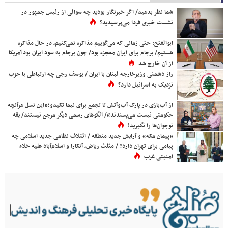
شما نظر بدهید/ اگر خبرنگار بودید چه سوالی از رئیس جمهور در
نشست خبری فردا می‌پرسیدید؟
ابوالفتح: حتی زمانی که می‌گوییم مذاکره نمی‌کنیم، در حال مذاکره
هستیم/ برجام برای ایران معجزه بود/ چون برجام به سود ایران بود آمریکا
از آن خارج شد
راز دشمنی وزیرخارجه لبنان با ایران / یوسف رجی چه ارتباطی با حزب
نزدیک به اسرائیل دارد؟
از آب‌بازی در پارک آب‌وآتش تا تجمع برای نیما تکیدو؛«این نسل هرآنچه
حکومتی نیست می‌پسندند»/ الگوهای رسمی دیگر مرجع نیستند/ یقه
نوجوان‌ها را نگیرید!
«پیمان مکه» و آرایش جدید منطقه / ائتلاف نظامی جدید اسلامی چه
پیامی برای تهران دارد؟ / مثلث ریاض، آنکارا و اسلام‌آباد علیه خلاء
امنیتی غرب