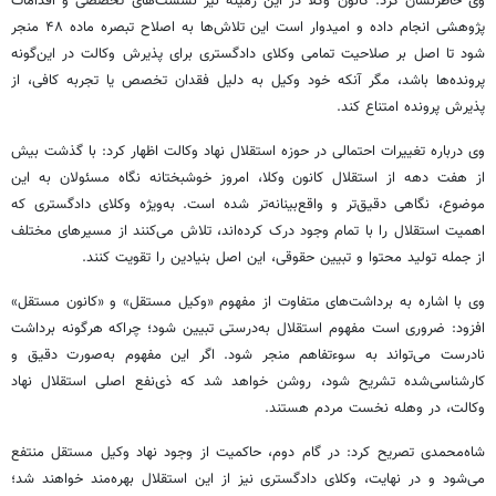
وی خاطرنشان کرد: کانون وکلا در این زمینه نیز نشست‌های تخصصی و اقدامات
پژوهشی انجام داده و امیدوار است این تلاش‌ها به اصلاح تبصره ماده ۴۸ منجر
شود تا اصل بر صلاحیت تمامی وکلای دادگستری برای پذیرش وکالت در این‌گونه
پرونده‌ها باشد، مگر آنکه خود وکیل به دلیل فقدان تخصص یا تجربه کافی، از
پذیرش پرونده امتناع کند.
وی درباره تغییرات احتمالی در حوزه استقلال نهاد وکالت اظهار کرد: با گذشت بیش
از هفت دهه از استقلال کانون وکلا، امروز خوشبختانه نگاه مسئولان به این
موضوع، نگاهی دقیق‌تر و واقع‌بینانه‌تر شده است. به‌ویژه وکلای دادگستری که
اهمیت استقلال را با تمام وجود درک کرده‌اند، تلاش می‌کنند از مسیرهای مختلف
از جمله تولید محتوا و تبیین حقوقی، این اصل بنیادین را تقویت کنند.
وی با اشاره به برداشت‌های متفاوت از مفهوم «وکیل مستقل» و «کانون مستقل»
افزود: ضروری است مفهوم استقلال به‌درستی تبیین شود؛ چراکه هرگونه برداشت
نادرست می‌تواند به سوءتفاهم منجر شود. اگر این مفهوم به‌صورت دقیق و
کارشناسی‌شده تشریح شود، روشن خواهد شد که ذی‌نفع اصلی استقلال نهاد
وکالت، در وهله نخست مردم هستند.
شاه‌محمدی تصریح کرد: در گام دوم، حاکمیت از وجود نهاد وکیل مستقل منتفع
می‌شود و در نهایت، وکلای دادگستری نیز از این استقلال بهره‌مند خواهند شد؛