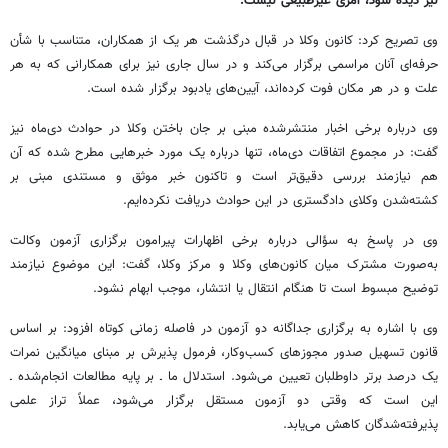
نیز دیده شود، امری غیرطبیعی نیست.
وی تصریح کرد: کانون وکلا در قبال درگذشت هر یک از همکاران، متناسب با شأن
حرفه‌ای آنان مراسمی برگزار می‌کند و در سال جاری نیز برای همکارانی که به هر
علت و در هر مکان فوت کرده‌اند، آیین‌های یادبود برگزار شده است.
وی درباره برخی اخبار منتشرشده مبنی بر جان باختن وکلا در حوادث دی‌ماه نیز
گفت: در مجموع اتفاقات دی‌ماه، تنها درباره یک مورد خبرهایی مطرح شده که آن
هم نیازمند بررسی دقیق‌تر است و تاکنون خبر موثق و مستندی مبنی بر
کشته‌شدن وکلای دادگستری در این حوادث دریافت نکرده‌ایم.
وی در پاسخ به سؤالی درباره برخی اظهارات پیرامون برگزاری آزمون وکالت
به‌صورت مشترک میان کانون‌های وکلا و مرکز وکلا، گفت: این موضوع نیازمند
توضیح مبسوط است تا هنگام انتقال یا انتشار، موجب ابهام نشود.
وی با اشاره به برگزاری جداگانه دو آزمون در فاصله زمانی کوتاه افزود: بر اساس
قانون تسهیل صدور مجوزهای کسب‌وکار، فرمول پذیرش بر مبنای میانگین نمرات
یک درصد برتر داوطلبان تعیین می‌شود. استدلال ما ـ بر پایه مطالعات انجام‌شده ـ
این است که وقتی دو آزمون مستقل برگزار می‌شود، عملاً تراز علمی
پذیرفته‌شدگان کاهش می‌یابد.