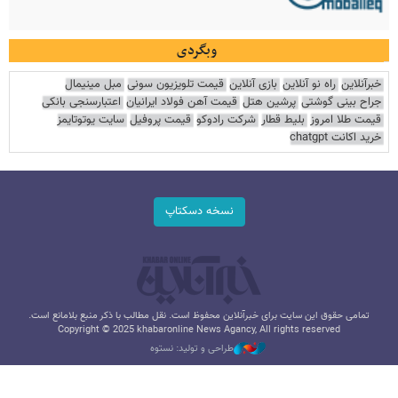
وبگردی
خبرآنلاین
راه نو آنلاین
بازی آنلاین
قیمت تلویزیون سونی
مبل مینیمال
جراح بینی گوشتی
پرشین هتل
قیمت آهن فولاد ایرانیان
اعتبارسنجی بانکی
قیمت طلا امروز
بلیط قطار
شرکت رادوکو
قیمت پروفیل
سایت یوتوتایمز
خرید اکانت chatgpt
نسخه دسکتاپ
تمامی حقوق این سایت برای خبرآنلاین محفوظ است. نقل مطالب با ذکر منبع بلامانع است.
Copyright © 2025 khabaronline News Agancy, All rights reserved
طراحی و تولید: نستوه