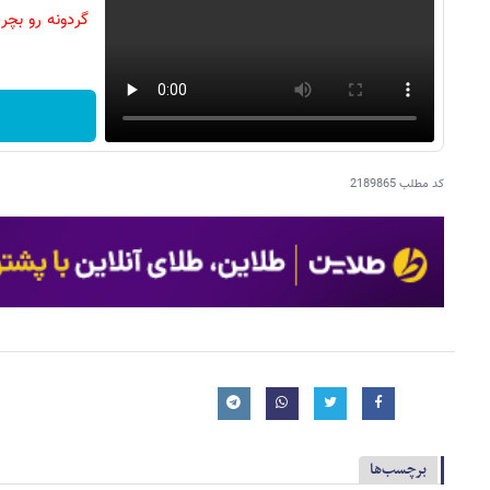
کد مطلب
2189865
برچسب‌ها