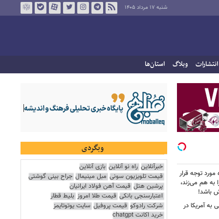
شنبه ۱۷ مرداد ۱۴۰۵
انتشارات
وبلاگ
استان‌ها
وبگردی
خبرآنلاین
راه نو آنلاین
بازی آنلاین
 مورد توجه قرار
قیمت تلویزیون سونی
مبل مینیمال
جراح بینی گوشتی
 به هم می‌زند،
پرشین هتل
قیمت آهن فولاد ایرانیان
ش باشد!
اعتبارسنجی بانکی
قیمت طلا امروز
بلیط قطار
شرکت رادوکو
قیمت پروفیل
سایت یوتوتایمز
 به آمریکا در
خرید اکانت chatgpt