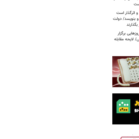
ست
و اثرگذار است
 و بنویسد/ دولت
 بگذارند
هایی برگزار
 لایحه مقابله