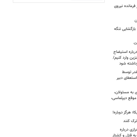
فرمانده نیروی
ن
بازگشایی تنگه
ات
رباره استیضاح
زین وارد کنیم/
رداشته شود
قدر توسط
ستعفای دبیر
ی به مسئولان،
موقع دیپلماسی،
؛ هرگز دوباره!
ترک کنند
ازی درباره
به قتل و کشتار