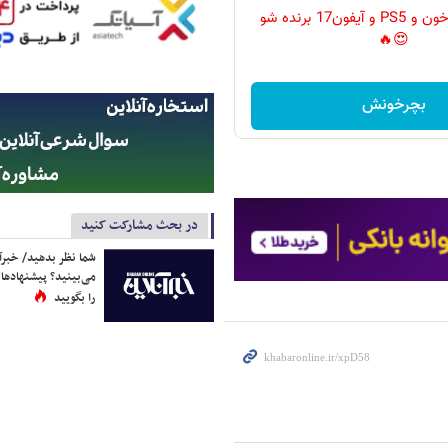
گردونه رو بچرخون و PS5 و آیفون17 برنده شو
😍🔥
بچرخونش
در بحث مشارکت کنید
شما نظر بدهید/ خبرآن
می‌بینید؟ پیشنهادها 
را بگویید