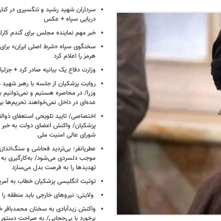
سرداران شهید رشید و تنگسیری در کنار 
دریایی سپاه + عکس
خبر مهم نماینده مجلس برای گندم کارا
سخنگوی سپاه «شرط اصلی ایران» برای 
هرمز را اعلام کرد
وزارت دفاع یک بیانیه صادر کرد + جزئی
روایت پزشکیان از جلسه با رهبر شهید د
وزرا/ در محاصره هستیم و نمی‌توانیم بن
عده‌ای در داخل نمی‌خواهند تحریم‌ها ب
اختصاصی/ تایید تلویحی استعفای ذوال
پزشکیان/ واکنش اعضای دولت به خبر ا
شورای عالی امنیت ملی
عطریانفر: بی‌تردید فحاشی و سنگ‌انداز
موجب دلسردی می‌شود/ به‌کارگیری به 
تهدیدها را به فرصت بدل می‌سازد
توئیت انگلیسی پزشکیان خطاب به آمریکا
ولایتی: نیروهای خارجی باید منطقه را 
واکنش زیدآبادی به سخنان محمدباقر خر
برخورد با بی‌حجابی/ به صراحت دستور 