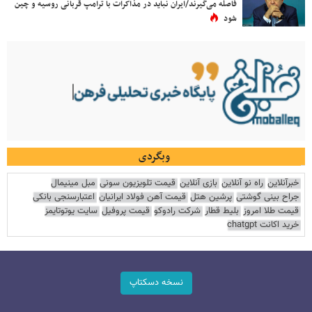
فاصله می‌گیرند/ایران نباید در مذاکرات با ترامپ قربانی روسیه و چین
شود
وبگردی
خبرآنلاین
راه نو آنلاین
بازی آنلاین
قیمت تلویزیون سونی
مبل مینیمال
جراح بینی گوشتی
پرشین هتل
قیمت آهن فولاد ایرانیان
اعتبارسنجی بانکی
قیمت طلا امروز
بلیط قطار
شرکت رادوکو
قیمت پروفیل
سایت یوتوتایمز
خرید اکانت chatgpt
نسخه دسکتاپ