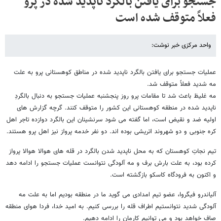
جستجو برای یافتن بالگرد ناپدید شده در پرو
فعلاً متوقف شده است
واحد مرکزی خبر نوشت:
عملیات جستجو برای یافتن بالگرد ناپدید شده در مناطق کوهستانی پرو به علت
مه شدید فعلاً متوقف شد.
مه غلیظ باعث شد تا مقامات پرو روز پنجشنبه عملیات جستجو به دنبال بالگردِ
ناپدید شده در منطقه کوهستانی این کشور را متوقف کنند. گرچه گزارش های
اولیه ضد و نقیض است، اما گفته می شود سرنشینان این بالگرد دوازده تاجر اهل
کره جنوبی و دو شهروند اتریشی بوده اند. دو نفر خدمه پرواز نیز اهل پرو هستند.
تیم نجاتِ کوهستان که به محل ناپدید شدن بالگرد در قله های هوالا هوالا پرواز
کرده بود، به علت بارش برف و مه آلودگی نتوانست عملیات جستجو را ادامه دهد
و اکنون به فرودگاه کاسکو بازگشته است.
آلیاندرو فیگروا، عضو تیم امدادی می گوید ما در منطقه بودیم اما به علت مه
آلودگی شدید نتوانستیم اطراف قله را بررسی کنیم. به امید خدا، فردا هوای منطقه
صاف خواهد بود و می توانیم کارمان را ادامه دهیم.