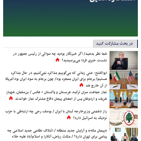
در بحث مشارکت کنید
شما نظر بدهید/ اگر خبرنگار بودید چه سوالی از رئیس جمهور در
نشست خبری فردا می‌پرسیدید؟
ابوالفتح: حتی زمانی که می‌گوییم مذاکره نمی‌کنیم، در حال مذاکره
هستیم/ برجام برای ایران معجزه بود/ چون برجام به سود ایران بود آمریکا
از آن خارج شد
نماز جماعت سران ترکیه، عربستان و پاکستان + عکس / بن‌سلمان، شهباز
شریف و اردوغان پس از امضای پیمان دفاع مشترک نماز خواندند
راز دشمنی وزیرخارجه لبنان با ایران / یوسف رجی چه ارتباطی با حزب
نزدیک به اسرائیل دارد؟
«پیمان مکه» و آرایش جدید منطقه / ائتلاف نظامی جدید اسلامی چه
پیامی برای تهران دارد؟ / مثلث ریاض، آنکارا و اسلام‌آباد علیه خلاء