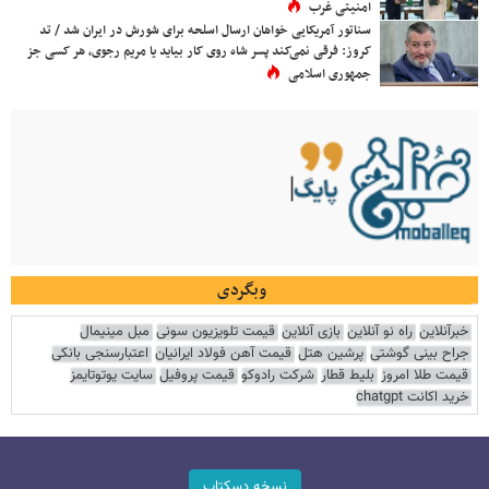
امنیتی غرب
سناتور آمریکایی خواهان ارسال اسلحه برای شورش در ایران شد / تد
کروز: فرقی نمی‌کند پسر شاه روی کار بیاید یا مریم رجوی، هر کسی جز
جمهوری اسلامی
وبگردی
خبرآنلاین
راه نو آنلاین
بازی آنلاین
قیمت تلویزیون سونی
مبل مینیمال
جراح بینی گوشتی
پرشین هتل
قیمت آهن فولاد ایرانیان
اعتبارسنجی بانکی
قیمت طلا امروز
بلیط قطار
شرکت رادوکو
قیمت پروفیل
سایت یوتوتایمز
خرید اکانت chatgpt
نسخه دسکتاپ