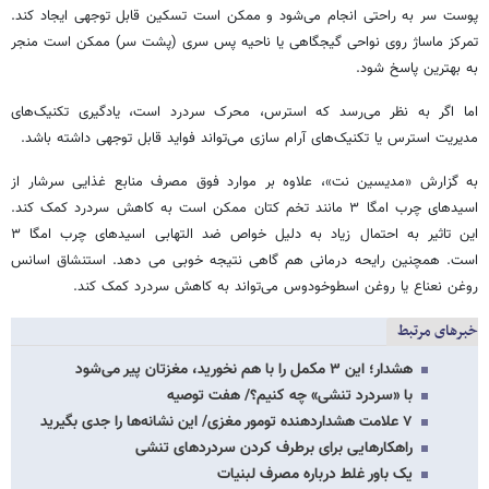
پوست سر به راحتی انجام می‌شود و ممکن است تسکین قابل توجهی ایجاد کند.
تمرکز ماساژ روی نواحی گیجگاهی یا ناحیه پس سری (پشت سر) ممکن است منجر
به بهترین پاسخ شود.
اما اگر به نظر می‌رسد که استرس، محرک سردرد است، یادگیری تکنیک‌های
مدیریت استرس یا تکنیک‌های آرام سازی می‌تواند فواید قابل توجهی داشته باشد.
به گزارش «مدیسین نت»، علاوه بر موارد فوق مصرف منابع غذایی سرشار از
اسیدهای چرب امگا ۳ مانند تخم کتان ممکن است به کاهش سردرد کمک کند.
این تاثیر به احتمال زیاد به دلیل خواص ضد التهابی اسیدهای چرب امگا ۳
است. همچنین رایحه درمانی هم گاهی نتیجه خوبی می دهد. استنشاق اسانس
روغن نعناع یا روغن اسطوخودوس می‌تواند به کاهش سردرد کمک کند.
خبرهای مرتبط
هشدار؛ این ۳ مکمل را با هم نخورید، مغزتان پیر می‌شود
با «سردرد تنشی» چه کنیم؟/ هفت توصیه
۷ علامت هشداردهنده تومور مغزی/ این نشانه‌ها را جدی بگیرید
راهکارهایی برای برطرف کردن سردردهای تنشی
یک باور غلط درباره مصرف لبنیات