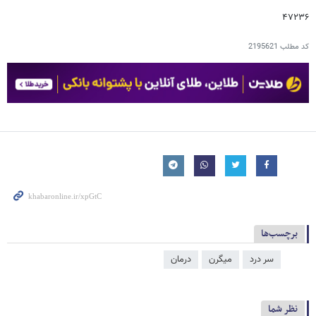
۴۷۲۳۶
کد مطلب
2195621
برچسب‌ها
سر درد
میگرن
درمان
نظر شما