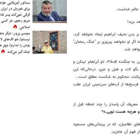
سناتور آمریکایی خواه
برای شورش در ایران 
 عالم خداست.
فرقی نمی‌کند پسر شاه 
مریم رجوی، هر کسی 
د برید!
اسلامی
سوسن پرور: دیگر «عا
بر بدن نحیف ابراهیم ایجاد نخواهد کرد،
نیستم/ شو آف‌های لاز
ه اگر او نخواهد پیروزی بر "جنگ رمضان"
بودن را ندارم/ مِهر هم
واهد شد.
نمک‌گیر می‌کند
و این همان رازی است که فرعونیان زمان ما از آن غافلند. آنان تکیه و توکلشان به جنگنده اف۳۵، ناو آبراهام لینکن و
گو لات و هبل و عزی. درحالی‌که این
 میکنند، محکوم به شکست مطلق است...
 را زده، حالا آبراهام لینکلن فرسخ‌ها از آب‌های سرزمینی ایران عقب
معروف آن پاسدار را چند لحظه قبل از
ی و هرچه هست تویی.»*
های نظامیان، که در پیشانی‌های مسجود
از فهم آن عاجزید.