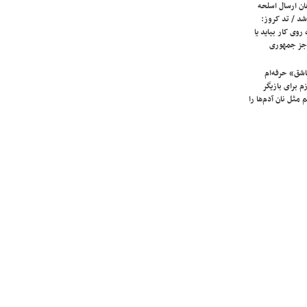
ان ارسال اسلحه
شد / تد کروز:
روی کار بیاید یا
جز جمهوری
شق» حرفه‌ام
م برای بازیگر
 مثل نان آدم‌ها را