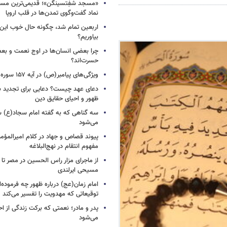
«مسجد شفِتسینگن»؛ قدیمی‌ترین مسجد
نماد گفت‌وگوی تمدن‌ها در قلب اروپا
اربعین تمام شد، چگونه حال خوب این س
بیاوریم؟
چرا بعضی انسان‌ها در اوج نعمت و بع
حسرت‌اند؟
ویژگی‌های پیامبر(ص) در آیه ۱۵۷ سوره اعراف
دعای عهد چیست؟ دعایی برای تجدید 
ظهور و احیای حقایق دین
سه گناهی که به گفته امام سجاد(ع) س
می‌شود
پیوند قصاص و جهاد در کلام امیرالمؤمن
مفهوم انتقام در نهج‌البلاغه
از ماجرای مزار راس الحسین در مصر تا
مسیحی ایرلندی
امام زمان(عج) درباره ظهور چه فرموده‌ا
توقیعاتی که مهدویت را تفسیر می‌کند
پدر و مادر؛ نعمتی که برکت زندگی از احت
می‌شود