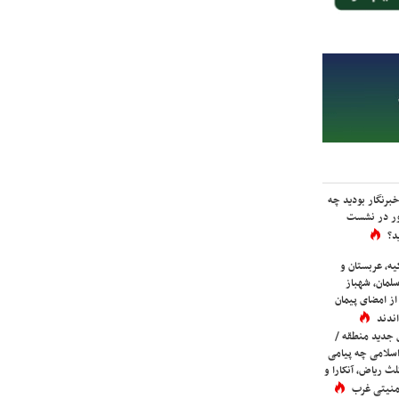
برنگار بودید چه
ور در نشست
د؟
یه، عربستان و
لمان، شهباز
ز امضای پیمان
ندند
 جدید منطقه /
اسلامی چه پیامی
لث ریاض، آنکارا و
 امنیتی غرب