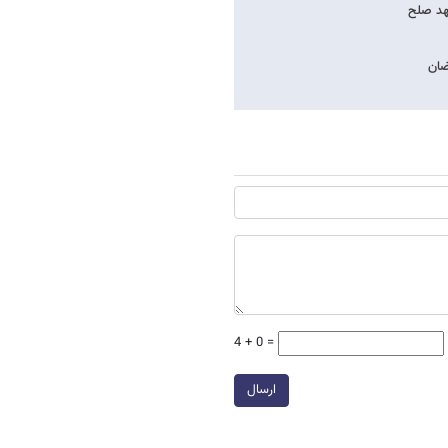
مهد صلح
ضان
4 + 0 =
ارسال