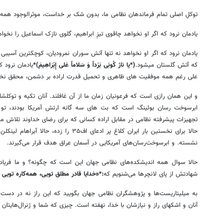
توکلِ اصلی تمام فرماندهان نظامی ما، بدون شک بر خداست، موثرالوجود همه
یادمان نرود که اگر او نخواهد چاقوی تیزِ ابراهیم، گلوی نازک اسماعیل را نخواه
یادمان نرود که اگر او نخواهد نه تنها آتش سوران نمرودیان، کوچکترین آسیبی 
که آتش گلستان میشود.
(*یا نارُ کُونِی بَرْداً وَ سَلاماً عَلی إِبْرَاهِیمَ)*
یادمان نرود ک
علی رغم همه موفقیت های ظاهری و تحمیل قدرت اراده بر دشمن، محقق نخ
ابرسوخت رسان بوئینگ است که بت های سه گانه ارتش آمریکا بودند، تو ب
تجهیزات پیشرفته نظامی در مقابل اراده کسانی که برای رضای خداوند تلاش
حالا برای نخستین بار ایران کلاغ پر ادعای اف۳۵
نشسته. و ابرسوخت‌رسان‌های آمریکایی در آسمان عراق هدف قرار می‌گیرند.
حالا سوال همه اندیشکده‌های نظامی جهان این است که چگونه؟ و ما فریاد 
شهادتش از پای لانچرها می‌شنویم که
:*«خدایا قادر مطلق تویی، همه‌کاره توی
به میلیتاریست‌ها و پژوهشگران نظامی جهان بگویید که این راز نه در دست‌
آنان و اشکهای راز و نیازشان با خدا، نهفته است. چیزی که شما و ژنرال‌هایتان 