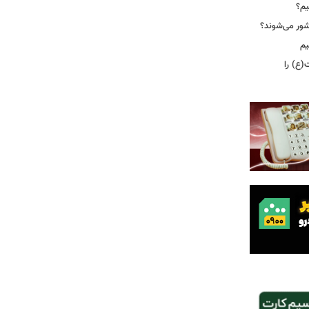
یم؟
شور می‌شوند؟
یم
(ع) را