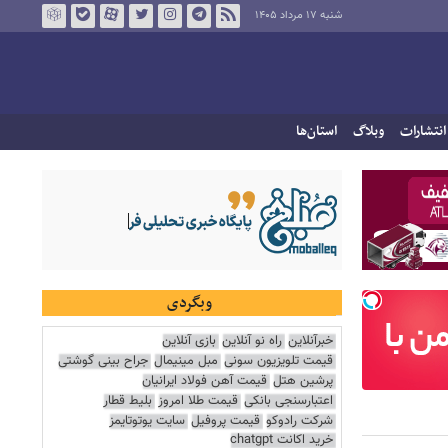
شنبه ۱۷ مرداد ۱۴۰۵
انتشارات
وبلاگ
استان‌ها
وبگردی
خبرآنلاین
راه نو آنلاین
بازی آنلاین
قیمت تلویزیون سونی
مبل مینیمال
جراح بینی گوشتی
پرشین هتل
قیمت آهن فولاد ایرانیان
اعتبارسنجی بانکی
قیمت طلا امروز
بلیط قطار
شرکت رادوکو
قیمت پروفیل
سایت یوتوتایمز
خرید اکانت chatgpt