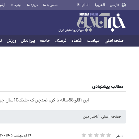
فارسی
العربية
English
تماس با ما
درباره ما
تبلیغات
آرشی
صفحه اصلی
سیاست
اقتصاد
فرهنگ
جامعه
بین‌الملل
ورزش
تا
مطالب پیشنهادی
این آقای58ساله با کرم ضدچروک جلبک10سال جوان شد(سفارش با تخفیف)
صفحه اصلی
اخبار دین
۲۹ اردیبهشت ۱۴۰۵ - ۱۹:۲۰
۰ نفر