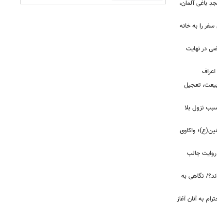
ِ باغی آلمان،
فر را به خانه
ضی در نهایت
بیعت، تعجیل
بب نزول بلا
ین(ع)؛ واکاوی
 روایت جالب
ند؟/ نگاهی به
رام به آنان آغاز