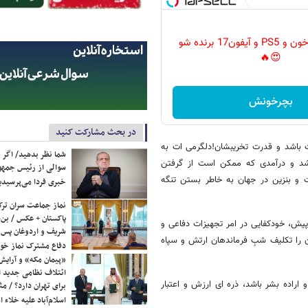
گردونه رو بچرخون و PS5 و آیفون17 برنده شو
😍🔥
بچرخونش
در بحث مشارکت کنید
باشد و قدرت تخریبشان!دلگرمی ات به
شما نظر بدهید/ اگر خ
به بستن تنگه هرمز باشد و درآمدی که ممکن است از گرفتن
سوالی از رئیس جمه
 بنزین در جهان به خاطر بستن‌ تنگه
خبری فردا می‌پرسیدی
نماز جماعت سران ترک
پاکستان + عکس / بن‌س
 پیش، خودکفایی در امر تجهیزات دفاعی و
شریف و اردوغان پس ا
ان را تکلیف شبِ فرماندهان ارتش و سپاه
دفاع مشترک نماز خوا
«پیمان مکه» و آرایش
ائتلاف نظامی جدید 
و اراده بشر باشد، ذره ای ارزش و اعتبار
برای تهران دارد؟ / مث
اسلام‌آباد علیه خلاء