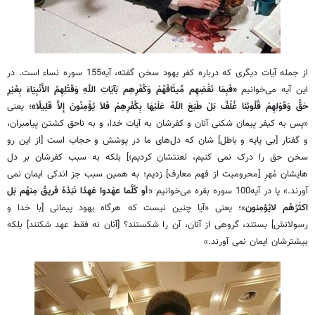
از جمله آیات دیگری که درباره کفر یهود سخن گفته، آیه155 سوره نساء است. در
این آیه می‌خوانیم
«فَبِمَا نَقْضِهِم مِّیثَاقَهُمْ وَکُفْرِهِم بَآیَاتِ اللّهِ وَقَتْلِهِمُ الأَنْبِیَاءَ بِغَیْرِ
حَقًّ وَقَوْلِهِمْ قُلُوبُنَا غُلْفٌ بَلْ طَبَعَ اللّهُ عَلَیْهَا بِکُفْرِهِمْ فَلاَ یُؤْمِنُونَ إِلاَّ قَلِیلًا»
؛ یعنی
«پس به کیفر پیمان شکنی آنان و کفرشان به آیات خدا، و به ناحق کشتن پیامبران،
و گفتار [بی پایه و باطل] شان که دل‌های ما در پوشش و حجاب است [از این رو
سخن حق را درک نمی کنیم، لعنتشان کردیم؛] بلکه به سبب کفرشان بر دل
هایشان مُهرِ [محرومیت از فهم معارف] زدیم؛ به همین سبب جز اندکی ایمان نمی
آورند.» یا در آیه100 سوره بقره می‌خوانیم «
أو کُلَّما عهَدوا عَهدًا نَبَذَهُ فَریقٌ مِنهُم بَل
اکثَرُهُم لایُؤمِنون
»؛ یعنی «آیا چنین نیست که هرگاه یهود پیمانی [با خدا و
رسولانش] بستند، گروهی از آنان، آن را شکستند؟ [آنان نه فقط عهد شکنند] بلکه
بیشترشان ایمان نمی آورند.»