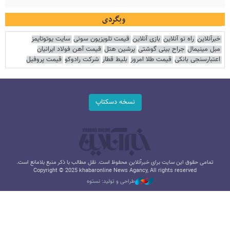
وبگردی
خبرآنلاین
راه نو آنلاین
بازی آنلاین
قیمت تلویزیون سونی
سایت یوتوتایمز
مبل مینیمال
جراح بینی گوشتی
پرشین هتل
قیمت آهن فولاد ایرانیان
اعتبارسنجی بانکی
قیمت طلا امروز
بلیط قطار
شرکت رادوکو
قیمت پروفیل
نسخه دسکتاپ
تمامی حقوق این سایت برای خبرآنلاین محفوظ است. نقل مطالب با ذکر منبع بلامانع است.
Copyright © 2025 khabaronline News Agancy, All rights reserved
طراحی و تولید: نستوه