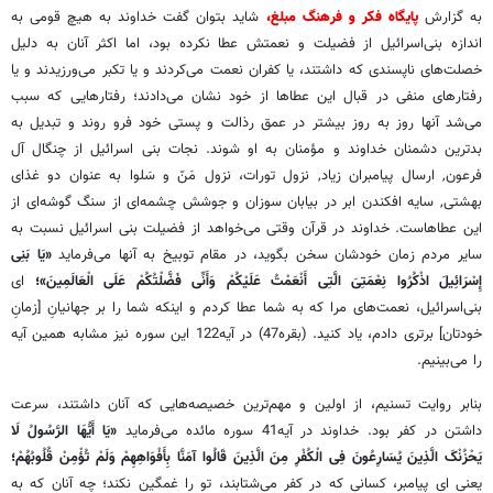
به گزارش
پایگاه فکر و فرهنگ مبلغ،
شاید بتوان گفت خداوند به هیچ قومی به
اندازه بنی‌اسرائیل از فضیلت و نعمتش عطا نکرده بود، اما اکثر آنان به دلیل
خصلت‌های ناپسندی که داشتند،‌ یا کفران نعمت می‌کردند و یا تکبر می‌ورزیدند و یا
رفتارهای منفی در قبال این عطاها از خود نشان می‌دادند؛‌ رفتارهایی که سبب
می‌شد آنها روز به روز بیشتر در عمق رذالت و پستی خود فرو روند و تبدیل به
بدترین دشمنان خداوند و مؤمنان به او شوند. نجات بنی اسرائیل از چنگال آل
فرعون, ارسال پیامبران زیاد, نزول تورات، نزول مَنّ و سَلوا به عنوان دو غذای
بهشتی, سایه افکندن ابر در بیابان سوزان و جوشش چشمه‌ای از سنگ گوشه‌ای از
این عطاهاست. خداوند در قرآن وقتی می‌خواهد از فضیلت بنی اسرائیل نسبت به
سایر مردم زمان خودشان سخن بگوید، در مقام توبیخ به آنها می‌فرماید
«یَا بَنِی
إِسْرَائِیلَ اذْکُرُوا نِعْمَتِیَ الَّتِی أَنْعَمْتُ عَلَیْکُمْ وَأَنِّی فَضَّلْتُکُمْ عَلَی الْعَالَمِینَ»؛
ای
بنی‌اسرائیل، نعمت‌های مرا که به شما عطا کردم و اینکه شما را بر جهانیانِ [زمانِ
خودتان] برتری دادم، یاد کنید. (بقره47) در آیه122 این سوره نیز مشابه همین آیه
را می‌بینیم.
بنابر روایت تسنیم، از اولین و مهم‌ترین خصیصه‌هایی که آنان داشتند، سرعت
داشتن در کفر بود. خداوند در آیه41 سوره مائده می‌فرماید
«یَا أَیُّهَا الرَّسُولُ لَا
یَحْزُنْکَ الَّذِینَ یُسَارِعُونَ فِی الْکُفْرِ مِنَ الَّذِینَ قَالُوا آمَنَّا بِأَفْوَاهِهِمْ وَلَمْ تُؤْمِنْ قُلُوبُهُمْ؛
یعنی ای پیامبر، کسانی که در کفر می‌شتابند، تو را غمگین نکند؛ چه آنان که به