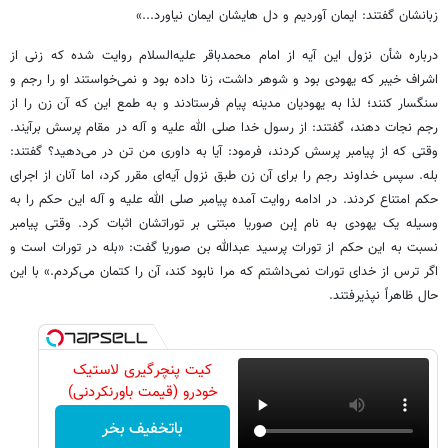
زبانشان گفتند: ایمان آوردیم و دل هایشان ایمان نیاورد...»
درباره شأن نزول این آیه از امام محمدباقر علیه‌السلام روایت شده که زنی از
اشراف خیبر که یهودی بود و شوهر داشت، زنا داده بود و نمی‌خواستند او را رجم و
سنگسار کنند؛ لذا به یهودیان مدینه پیام فرستادند و به طمع این که آن زن را از
رجم نجات دهند، گفتند: از رسول خدا صلی الله علیه و آله در مقام پرسش برآیند.
وقتی که از پیامبر پرسش کردند، فرمود: آیا به داوری من تن در می‌دهید؟ گفتند:
بله. سپس خداوند رجم را برای آن زن طبق نزول آیه‌ای مقرر کرد، اما آنان از اجرای
حکم امتناع کردند. در ادامه روایت آمده پیامبر صلی الله علیه و آله این حکم را به
وسیله یک یهودی به نام إبن صوریا مبتنی بر توراتشان اثبات کرد. وقتی پیامبر
نسبت به این حکم از تورات پرسید عبدالله بن صوریا گفت: «بله در تورات است و
اگر ترس از خدای تورات نمی‌داشتم که مرا نابود کند، آن را کتمان می‌کردم.» با این
حال ظاهراً نپذیرفتند.
کیت پنچرگیری لاستیک
خودرو (قیمت باورنکردنی)
باتخفیف بخر