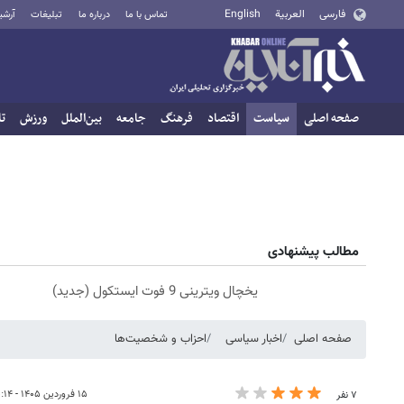
فارسی
العربية
English
تماس با ما
درباره ما
تبلیغات
آرشی
صفحه اصلی
سیاست
اقتصاد
فرهنگ
جامعه
بین‌الملل
ورزش
تا
مطالب پیشنهادی
یخچال ویترینی 9 فوت ایستکول (جدید)
صفحه اصلی
اخبار سیاسی
احزاب و شخصیت‌ها
۱۵ فروردین ۱۴۰۵ - ۱۰:۱۴
۷ نفر