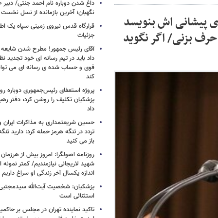
نگهبان؛ آخرین بازمانده از نسل نخست 
ی پیشانی اش بنویسد
قرارگاه قدس نیروی زمینی سپاه یک اطل
حرف بزنی/ اگر نگوید
جزئیات
آقای رئیس جمهور! مطرح شدن شایعه ا
داد باید در تیم رسانه ای خود تجدید نظر
قوی و حساب شده ی رسانه ای می توان
کند
پروژه استعفای رئیس‌جمهوری دوباره روی
پزشکیان تکلیف را روشن کرد، دفتر ره
داد
حسین شریعتمداری به مذاکرات ایران و
تردد در تنگه هرمز حمله کرد: دارید تنگه 
باز می کنید
روزنامه اصولگرا: امروز بیش از هرزمان 
شهید لاریجانی نیازمندیم/ کمتر نمونه ا
اندازه یکسال آخر زندگی او سراغ داریم
پزشکیان: شخصیت آیت‌الله سیدمجتبی 
استثنائی است
تاکید نماینده تهران در مجلس بر حاکمی