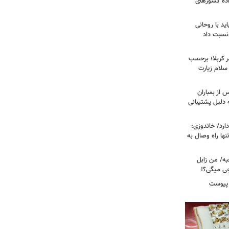
اده کشورهای
ید با روحانی
نسبت داد
 کربلا؛ برحسب
سلام زیارت
 از بمباران
 دلیل پشتیبانی
رد/ خاندوزی:
نها راه وصال به
به/ من زابل
چی میگی؟!
 پیوست