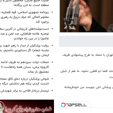
امنیت خلیج فارس، محصول تدبیر و ار
منطقه است، نه اذن بیگانه!
روزنامه جمهوری اسلامی: قوه قضاییه با
معلوم الحالی که حرف دروغ به رهبری 
برخورد کند
دست‌نوشته‌های لاریجانی در آخرین سفر
توصیه علامه طباطبایی صد لعن و صد 
عاشورا را در بین راه خواندم
روایت پزشکیان از دیدار با رهبر شهید پس
جلسه شعام/ اگر دستاوردی داشتیم، به
ران با حمله به طرح پیشنهادی ظریف
ایشان بود
حملات دولت سیزدهم به ظریف ادامه دا
کارویژه برخی، بستن همه راه‌هاست تا ت
فتند فضا دو قطبی نشود، ما هم از خیلی
معشوق باز بماند
ت.
شوخی پزشکیان درباره دمای اتاق مصاح
خدمت کردم، پنکه هم نداشتم، دیگه 
وی پیشانی اش بنویسد من خودفروخته
تیمسار دریادار فلاحی به برادر شهیدش