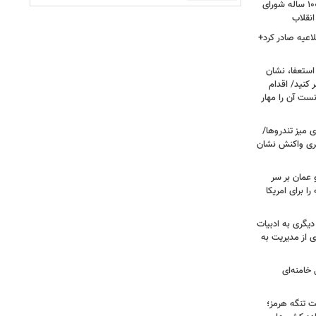
داغ شدن دوباره نام احمد جنتی/ دبیر ۱۰۰ ساله شورای
انقلاب
اعیه صادر کرد+
ستعفا، نشان
 کنید/ اقدام
ست آن را مهار
 میز تندروها/
بری واکنش نشان
 عمان بر سر
را برای امریکا
دیگری به ادبیات
ی از مدیریت به
خامنه‌ای
ت تنگه هرمز؛