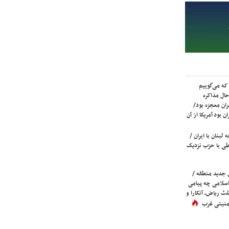
که می‌گوییم
حال مذاکره
ران معجزه بود/
ن بود آمریکا از آن
لبنان با ایران /
ی با حزب نزدیک
 جدید منطقه /
اسلامی چه پیامی
لث ریاض، آنکارا و
 امنیتی غرب