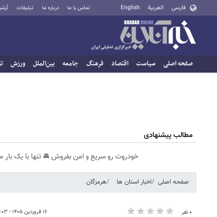
فارسی
العربية
English
تماس با ما
درباره ما
تبلیغات
آرشی
صفحه اصلی
سیاست
اقتصاد
فرهنگ
جامعه
بین‌الملل
ورزش
تا
مطالب پیشنهادی
خودروت رو سریع و امن بفروش 🚘 تنها با یک بار م
صفحه اصلی
اخبار استان ها
هرمزگان
۱۶ فروردین ۱۴۰۵ - ۱۰:۰۳
۰ نفر