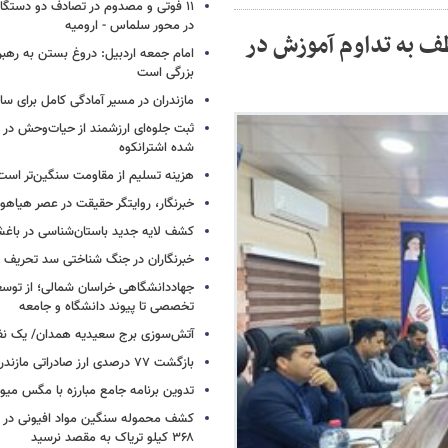
۱۱ فوتی و مصدوم در تصادف دو دستگاه 
در محور سلماس - ارومیه
ف به تداوم آموزش در
امام جمعه اردبیل: دروغ بستن به رهبر
بزرگی است
مازندران در مسیر آمادگی کامل برای س
ثبت جلوه‌ای ارزشمند از حیات‌وحش در
شده اشترانکوه
هزینه تسلیم از مقاومت سنگین‌تر است
خبرنگار، روایتگر حقیقت در عصر هیاهوی
کشف لایه جدید باستان‌شناسی در باغش
خبرنگاران در جنگ شناختی سد تحریف 
جهاددانشگاهی خراسان شمالی؛ از توس
تخصصی تا پیوند دانشگاه و جامعه
آتش‌سوزی برج سعیدیه همدان/ یک نف
بازگشت ۷۷ درصدی ارز صادراتی مازندران
تدوین برنامه جامع مبارزه با مگس میوه
کشف محموله سنگین مواد افیونی در د
۳۶۸ کیلو تریاک به مقصد نرسید