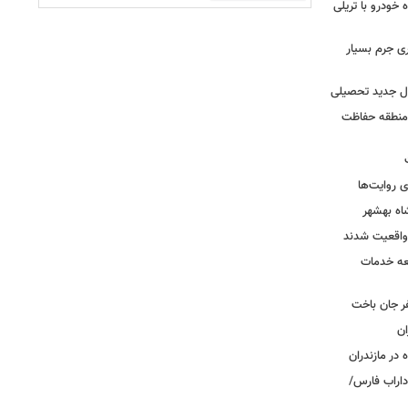
خودرو با تریلی
ی جرم بسیار
ال جدید تحصیلی
 منطقه حفاظت
 روایت‌ها
اه بهشهر
واقعیت شدند
عه خدمات
ر جان باخت
 در مازندران
اراب فارس/