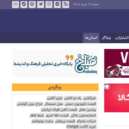
جمعه ۱۶ مرداد ۱۴۰۵
انتشارات
وبلاگ
استان‌ها
وبگردی
خبرآنلاین
راه نو آنلاین
بازی آنلاین
قیمت تلویزیون سونی
مبل مینیمال
جراح بینی گوشتی
پرشین هتل
قیمت آهن فولاد ایرانیان
اعتبارسنجی بانکی
قیمت طلا امروز
بلیط قطار
شرکت رادوکو
قیمت پروفیل
سایت یوتوتایمز
خرید اکانت chatgpt