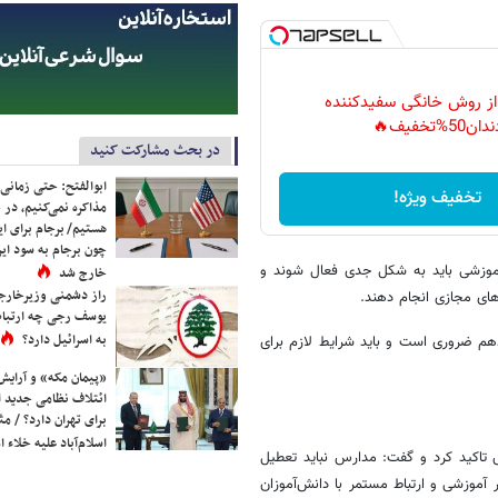
 از روش خانگی سفیدکننده
دان50%تخفیف🔥
در بحث مشارکت کنید
ابوالفتح: حتی زمانی 
تخفیف ویژه!
مذاکره نمی‌کنیم، در 
هستیم/ برجام برای ای
چون برجام به سود ایرا
موزشی باید به شکل جدی فعال شوند و
خارج شد
راز دشمنی وزیرخارجه 
های مجازی انجام دهند.
یوسف رجی چه ارتباط
به اسرائیل دارد؟
زدهم ضروری است و باید شرایط لازم برای
«پیمان مکه» و آرایش
ائتلاف نظامی جدید 
برای تهران دارد؟ / مث
اسلام‌آباد علیه خلاء
تاکید کرد و گفت: مدارس نباید تعطیل
آموزشی و ارتباط مستمر با دانش‌آموزان