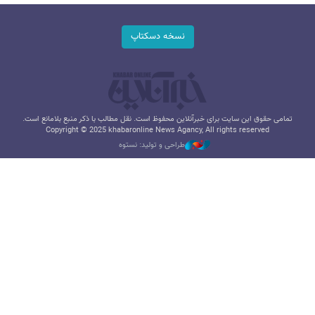
نسخه دسکتاپ
تمامی حقوق این سایت برای خبرآنلاین محفوظ است. نقل مطالب با ذکر منبع بلامانع است.
Copyright © 2025 khabaronline News Agancy, All rights reserved
طراحی و تولید: نستوه