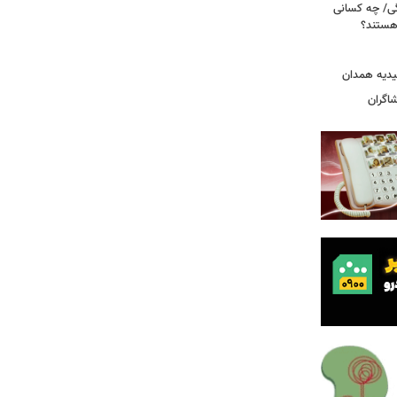
ی/ چه کسانی
 هستند؟
یدیه همدان
شاگران