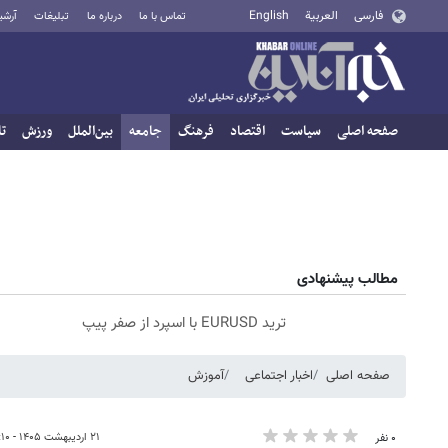
فارسی
العربية
English
تماس با ما
درباره ما
تبلیغات
آرشی
صفحه اصلی
سیاست
اقتصاد
فرهنگ
جامعه
بین‌الملل
ورزش
تا
مطالب پیشنهادی
ترید EURUSD با اسپرد از صفر پیپ
صفحه اصلی
اخبار اجتماعی
آموزش
۲۱ اردیبهشت ۱۴۰۵ - ۱۲:۱۰
۰ نفر