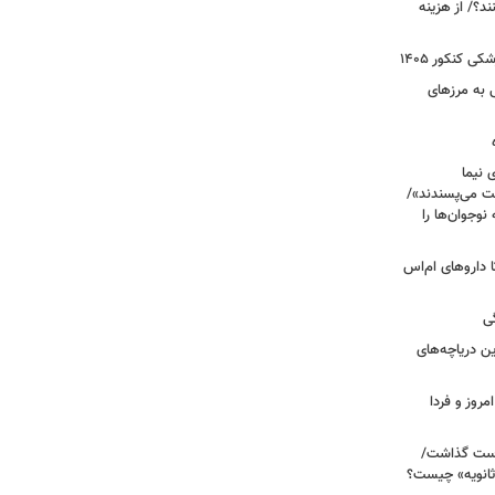
؟/ از هزینه
 کنکور ۱۴۰۵
 به مرزهای
 نیما
ت می‌پسندند»/
وجوان‌ها را
های پراکنده دارویی؛ از فاکتور ۸ تا داروهای ام‌اس
ی
 آبی/ بهترین دریاچه‌های
مروز و فردا
دوم روی دست گذاشت/
ثانویه» چیست؟