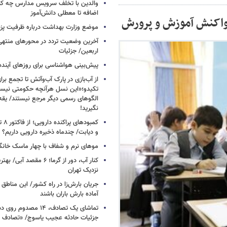
والدین با تخلف سرویس مدارس چه کنند
اضافه تا معطلی دانش‌آموز
موضع وزارت بهداشت درباره ظرفیت پزشکی
آخرین وضعیت تردد در محورهای منتهی
اربعین/ جزئیات
پیش‌بینی هواشناسی برای روزهای آینده
از آب‌بازی در پارک آب‌وآتش تا تجمع برای
تکیدو؛«این نسل هرآنچه حکومتی نیس
الگوهای رسمی دیگر مرجع نیستند/ یقه ن
نگیرید!
کمبود
و دیابت/ چندماه ذخیره دارویی داریم؟
موهای نرم و شفاف با چهار ماسک خانگ
کنار آب، دور از گرما؛ ۶ مقصد
نزدیک تهران
جریان بارش‌زا در راه کشور/ این مناطق ا
آماده بارش باران باشند
تماشای یک تصادف، ۱۴ مص
جزئیات حادثه عجیب یاسوج/ «تصادف 