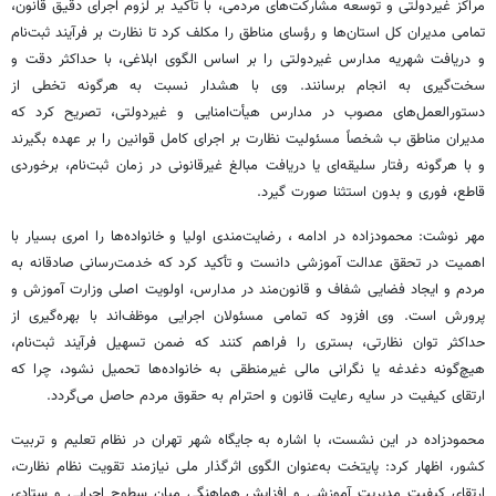
مراکز غیردولتی و توسعه مشارکت‌های مردمی، با تأکید بر لزوم اجرای دقیق قانون،
تمامی مدیران کل استان‌ها و رؤسای مناطق را مکلف کرد تا نظارت بر فرآیند ثبت‌نام
و دریافت شهریه مدارس غیردولتی را بر اساس الگوی ابلاغی، با حداکثر دقت و
سخت‌گیری به انجام برسانند. وی با هشدار نسبت به هرگونه تخطی از
دستورالعمل‌های مصوب در مدارس هیأت‌امنایی و غیردولتی، تصریح کرد که
مدیران مناطق ب شخصاً مسئولیت نظارت بر اجرای کامل قوانین را بر عهده بگیرند
و با هرگونه رفتار سلیقه‌ای یا دریافت مبالغ غیرقانونی در زمان ثبت‌نام، برخوردی
قاطع، فوری و بدون استثنا صورت گیرد.
مهر نوشت: محمودزاده در ادامه ، رضایت‌مندی اولیا و خانواده‌ها را امری بسیار با
اهمیت در تحقق عدالت آموزشی دانست و تأکید کرد که خدمت‌رسانی صادقانه به
مردم و ایجاد فضایی شفاف و قانون‌مند در مدارس، اولویت اصلی وزارت آموزش و
پرورش است. وی افزود که تمامی مسئولان اجرایی موظف‌اند با بهره‌گیری از
حداکثر توان نظارتی، بستری را فراهم کنند که ضمن تسهیل فرآیند ثبت‌نام،
هیچ‌گونه دغدغه یا نگرانی مالی غیرمنطقی به خانواده‌ها تحمیل نشود، چرا که
ارتقای کیفیت در سایه رعایت قانون و احترام به حقوق مردم حاصل می‌گردد.
محمودزاده در این نشست، با اشاره به جایگاه شهر تهران در نظام تعلیم و تربیت
کشور، اظهار کرد: پایتخت به‌عنوان الگوی اثرگذار ملی نیازمند تقویت نظام نظارت،
ارتقای کیفیت مدیریت آموزشی و افزایش هماهنگی میان سطوح اجرایی و ستادی