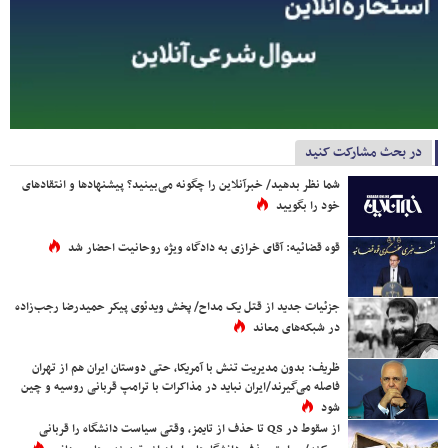
در بحث مشارکت کنید
شما نظر بدهید/ خبرآنلاین را چگونه می‌بینید؟ پیشنهادها و انتقادهای
خود را بگویید
قوه قضائیه: آقای خرازی به دادگاه ویژه روحانیت احضار شد
جزئیات جدید از قتل یک مداح/ پخش ویدئوی پیکر حمیدرضا رجب‌زاده
در شبکه‌های معاند
ظریف: بدون مدیریت تنش با آمریکا، حتی دوستان ایران هم از تهران
فاصله می‌گیرند/ایران نباید در مذاکرات با ترامپ قربانی روسیه و چین
شود
از سقوط در QS تا حذف از تایمز، وقتی سیاست دانشگاه را قربانی