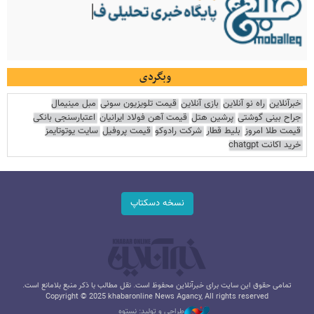
وبگردی
خبرآنلاین
راه نو آنلاین
بازی آنلاین
قیمت تلویزیون سونی
مبل مینیمال
جراح بینی گوشتی
پرشین هتل
قیمت آهن فولاد ایرانیان
اعتبارسنجی بانکی
قیمت طلا امروز
بلیط قطار
شرکت رادوکو
قیمت پروفیل
سایت یوتوتایمز
خرید اکانت chatgpt
نسخه دسکتاپ
تمامی حقوق این سایت برای خبرآنلاین محفوظ است. نقل مطالب با ذکر منبع بلامانع است.
Copyright © 2025 khabaronline News Agancy, All rights reserved
طراحی و تولید: نستوه