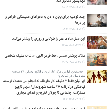
مهدیشهر تشکیل شد
۱۴۰۵-۰۵-۰۱ ۱۸:۲۹
چند توصیه برای پایان دادن به دعواهای همیشگی خواهر و
برادرها
۱۴۰۵-۰۵-۰۱ ۰۸:۲۰
این عمل ساده، عمر را طولانی و روزی را بیشتر می‌کند
۱۴۰۵-۰۴-۳۱ ۱۴:۵۰
ملاک پوشش همسر، خط قرمز الهی است نه سلیقه شخصی
۱۴۰۵-۰۴-۲۷ ۲۱:۲۰
جدیدترین گزارش مرکز آمار ایران از الگوی زندگی ۲۴ ساعته
شهروندان در شبانه‌روز
ایرانیان فقط ۲ دقیقه کار داوطلبانه انجام می دهند/ توسعه
نیافتگی درکارنامه ۲۴ ساعته شهروندان/ سهم ناچیز
مشارکت اجتماعی تا جولان تفریح و فضای مجازی
۱۴۰۵-۰۴-۲۶ ۱۶:۴۱
تربیت دینی بدون باور جدی به امدادهای غیبی ناقص است