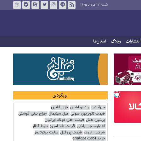
شنبه ۱۷ مرداد ۱۴۰۵
انتشارات
وبلاگ
استان‌ها
وبگردی
خبرآنلاین
راه نو آنلاین
بازی آنلاین
قیمت تلویزیون سونی
مبل مینیمال
جراح بینی گوشتی
پرشین هتل
قیمت آهن فولاد ایرانیان
اعتبارسنجی بانکی
قیمت طلا امروز
بلیط قطار
شرکت رادوکو
قیمت پروفیل
سایت یوتوتایمز
خرید اکانت chatgpt