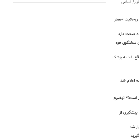
 روحانیت احضار
ده صحت دارد
ان سخنگوی قوه
ع باید به پزشک
ه اعلام شد
خبر است؟/ توضیح
 پیشگیری از
یرید