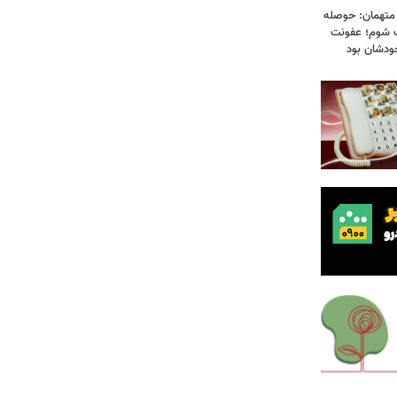
 متهمان: حوصله
پزشک شوم؛ عفونت
ودشان بود