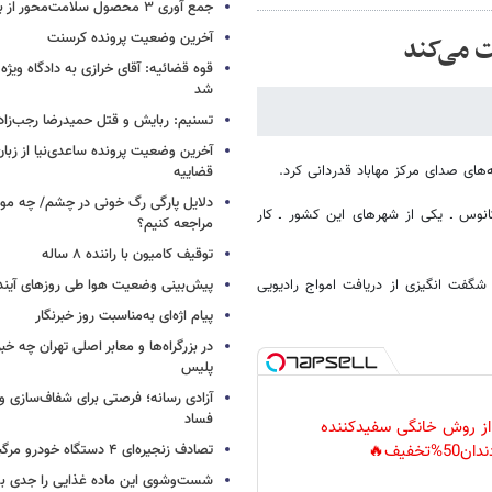
جمع آوری ۳ محصول سلامت‌محور از بازار/ اسامی
آخرین وضعیت پرونده کرسنت
ت می‌کند
قوه قضائیه: آقای خرازی به دادگاه ویژه
شد
تسنیم: ربایش و قتل حمیدرضا رجب‌زا
آخرین وضعیت پرونده ساعدی‌نیا از زب
مه‌های صدای مرکز مهاباد قدردانی کرد.
قضاییه
دلایل پارگی رگ خونی در چشم/ چه موق
تی کانوس ـ یکی از شهرهای این کشور ـ کار
مراجعه کنیم؟
توقیف کامیون با راننده ۸ ساله
 شگفت انگیزی از دریافت امواج رادیویی
پیش‌بینی وضعیت هوا طی روزهای آیند
پیام اژه‌ای به‌مناسبت روز خبرنگار
در بزرگراه‌ها و معابر اصلی تهران چه 
پلیس
آزادی رسانه؛ فرصتی برای شفاف‌سازی و
فساد
 از روش خانگی سفیدکننده
تصادف زنجیره‌ای ۴ دستگاه خودرو مرگبار شد
دان50%تخفیف🔥
شست‌وشوی این ماده غذایی را جدی بگ