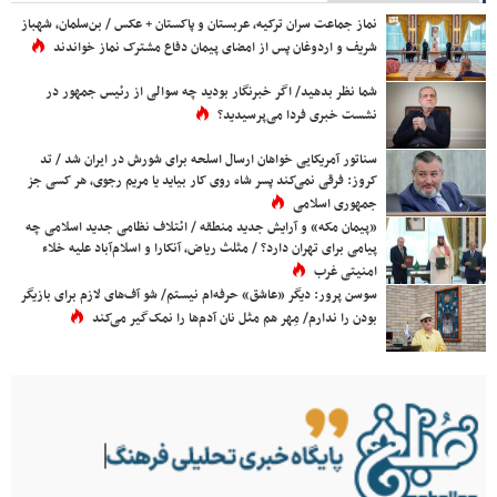
نماز جماعت سران ترکیه، عربستان و پاکستان + عکس / بن‌سلمان، شهباز
شریف و اردوغان پس از امضای پیمان دفاع مشترک نماز خواندند
شما نظر بدهید/ اگر خبرنگار بودید چه سوالی از رئیس جمهور در
نشست خبری فردا می‌پرسیدید؟
سناتور آمریکایی خواهان ارسال اسلحه برای شورش در ایران شد / تد
کروز: فرقی نمی‌کند پسر شاه روی کار بیاید یا مریم رجوی، هر کسی جز
جمهوری اسلامی
«پیمان مکه» و آرایش جدید منطقه / ائتلاف نظامی جدید اسلامی چه
پیامی برای تهران دارد؟ / مثلث ریاض، آنکارا و اسلام‌آباد علیه خلاء
امنیتی غرب
سوسن پرور: دیگر «عاشق» حرفه‌ام نیستم/ شو آف‌های لازم برای بازیگر
بودن را ندارم/ مِهر هم مثل نان آدم‌ها را نمک‌گیر می‌کند