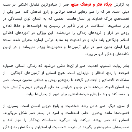
به گزارش
پایگاه فکر و فرهنگ مبلغ،
صبر از بنیادی‌ترین فضایل اخلاقی در سنت
دینی است. هر که را صبر رهایی ندهد، بی‌تابی و زاری تباهش کند. صبر یکی از
نعمت‌های بزرگ خداوند بر انسان‌هاست؛ نعمتی که به انسان توان ایستادگی در
برابر سختی‌ها، استقامت در برابر تأخیر در رسیدن به خواسته‌ها و حفظ تعادل
روحی در فراز و فرودهای زندگی را می‌بخشد. این ویژگی در آموزه‌های اخلاقی
اسلام جایگاهی بلند دارد و در احادیث به مثابه «رأس ایمان» معرفی شده است؛
زیرا ایمان بدون صبر در برابر آزمون‌ها و دشواری‌ها پایدار نمی‌ماند و در اولین
تکانه‌های زندگی فرو می‌ریزد.
بنابر روایت تسنیم، اهمیت صبر از آن‌جا ناشی می‌شود که زندگی انسانی همواره
آمیخته با رنج، انتظار و ناپایداری است. هیچ انسانی از آزمون‌های گوناگون ، از
مشکلات اقتصادی و اجتماعی گرفته تا رنج‌های روحی و عاطفی مصون نیست. صبر
به انسان قدرت می‌دهد تا در چنین شرایطی به جای فروپاشی درونی، آرامش خود
را حفظ کند و راه حل‌های خردمندانه‌تری برای عبور از بحران‌ها بیابد.
از سوی دیگر، صبر عامل رشد شخصیت و بلوغ درونی انسان است. بسیاری از
فضیلت‌ها مانند بردباری، حلم، استقامت و امید در بستر صبر شکل می‌گیرند.
انسانی که صبر پیشه می‌کند، یاد می‌گیرد احساسات زودگذر را مهار کند و
تصمیم‌های سنجیده‌تری بگیرد؛ در نتیجه شخصیت او استوارتر و نگاهش به زندگی