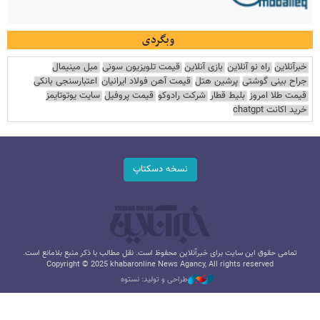
وبگردی
خبرآنلاین
راه نو آنلاین
بازی آنلاین
قیمت تلویزیون سونی
مبل مینیمال
جراح بینی گوشتی
پرشین هتل
قیمت آهن فولاد ایرانیان
اعتبارسنجی بانکی
قیمت طلا امروز
بلیط قطار
شرکت رادوکو
قیمت پروفیل
سایت یوتوتایمز
خرید اکانت chatgpt
نسخه دسکتاپ
تمامی حقوق این سایت برای خبرآنلاین محفوظ است. نقل مطالب با ذکر منبع بلامانع است.
Copyright © 2025 khabaronline News Agancy, All rights reserved
طراحی و تولید: نستوه