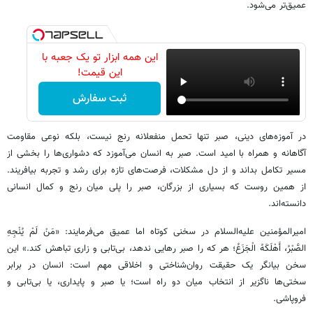
عمیق‌تر می‌شود.
این همه ابزار تو یک جعبه با
این قیمت!
ثبت سفارش
در آموزه‌های دینی، صبر تنها تحمل منفعلانه رنج نیست، بلکه نوعی مقاومت
آگاهانه و همراه با امید است. صبر به انسان می‌آموزد که دشواری‌ها را بخشی از
مسیر تکامل بداند و از دل مشکلات، فرصت‌های تازه برای رشد و تجربه بیافریند.
از همین روست که بسیاری از بزرگان، صبر را پلی میان رنج و کمال انسانی
دانسته‌اند.
امیرالمؤمنین علیه‌السلام در سخنی کوتاه اما عمیق می‌فرمایند: «مَنْ لَمْ یُنْجِهِ
الصَّبْرُ، أَهْلَکَهُ الْجَزَعُ؛ هر که را صبر رهایی ندهد، بی‌تابی و زاری تباهش کند.» این
سخن بیانگر یک حقیقت روان‌شناختی و اخلاقی مهم است: انسان در برابر
سختی‌ها ناگزیر از انتخاب میان دو راه است؛ یا صبر و پایداری، یا بی‌تابی و
فروپاشی.