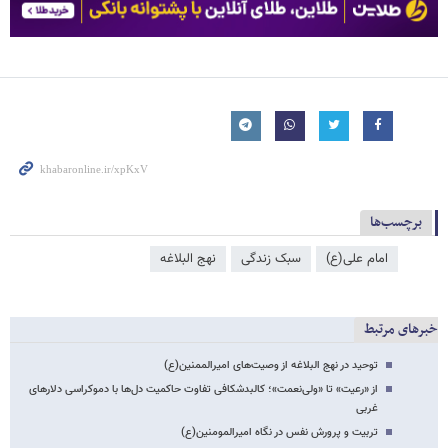
برچسب‌ها
امام علی(ع)
سبک زندگی
نهج البلاغه
خبرهای مرتبط
توحید در نهج البلاغه از وصیت‌های امیرالممنین(ع)
از «رعیت» تا «ولی‌نعمت»؛ کالبدشکافی تفاوت حاکمیت دل‌ها با دموکراسی دلارهای
غربی
تربیت‌ و پرورش نفس در نگاه امیرالمومنین‌(ع)