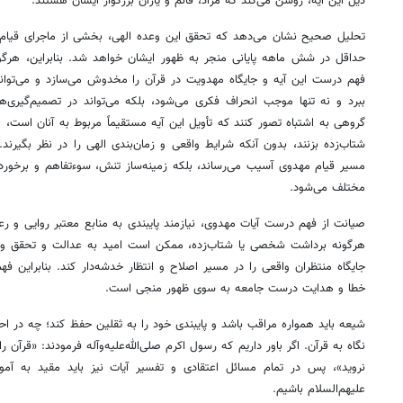
ذیل این آیه، روشن می‌کند که مراد، قائم و یاران بزرگوار ایشان هستند.
تحلیل صحیح نشان می‌دهد که تحقق این وعده الهی، بخشی از ماجرای قیام اما
حداقل در شش ماهه پایانی منجر به ظهور ایشان خواهد شد. بنابراین، هرگون
فهم درست این آیه و جایگاه مهدویت در قرآن را مخدوش می‌سازد و می‌توان
ببرد و نه تنها موجب انحراف فکری می‌شود، بلکه می‌تواند در تصمیم‌گیری‌ه
گروهی به اشتباه تصور کنند که تأویل این آیه مستقیماً مربوط به آنان است
شتاب‌زده بزنند، بدون آنکه شرایط واقعی و زمان‌بندی الهی را در نظر بگیرند.
مسیر قیام مهدوی آسیب می‌رساند، بلکه زمینه‌ساز تنش، سوءتفاهم و برخورد
مختلف می‌شود.
صیانت از فهم درست آیات مهدوی، نیازمند پایبندی به منابع معتبر روایی و ر
هرگونه برداشت شخصی یا شتاب‌زده، ممکن است امید به عدالت و تحقق وعده
جایگاه منتظران واقعی را در مسیر اصلاح و انتظار خدشه‌دار کند. بنابراین فهم
خطا و هدایت درست جامعه به سوی ظهور منجی است.
شیعه باید همواره مراقب باشد و پایبندی خود را به ثقلین حفظ کند؛ چه در اح
نگاه به قرآن. اگر باور داریم که رسول اکرم صلی‌الله‌علیه‌وآله فرمودند: «قرآن
نروید»، پس در تمام مسائل اعتقادی و تفسیر آیات نیز باید مقید به آم
علیهم‌السلام باشیم.