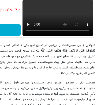
نمونه‌ای از این سوءبرداشت را می‌توان در تحلیل اخیر یکی از فعالان فضای م
قَاتِلُوهُمْ حَتَّیٰ لَا تَکُونَ فِتْنَةٌ وَیَکُونَ الدِّینُ کُلُّهُ لِلَّهِ …»
نتیجه گرفت باید دشمنان 
تطبیق این آیه بر فتنه‌های اخیر و برداشت به سبک سَلَفیون جهادی، ناصوا
حالی که احادیث معتبر اهل بیت علیهم‌السلام تصریح کرده‌اند که محل وقو
تفسیر العیاشی، ج2، ص56)
همچنین یکی از خطاهای راهبردی برخی اندیشمندان مهدوی، تأویل نابجای آیات
خداوند از فسادطلبی و برتری‌جویی بنی‌اسرائیل سخن می‌گوید و وعده می‌دهد 
بأسٍ شَدید» هستند، به سوی آنها فرستاده می‌شوند و خانه به خانه آنان را دنب
خارج از چارچوب، این آیه را به شرایط تاریخی یا رویدادهای معاصر نسبت داد