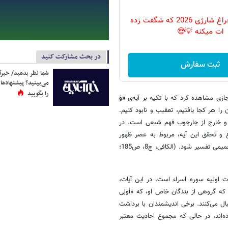
پرکاربردترین چراغ شارژی 2026 که شگفت زده
ات میکنه 💡😍
در بحث مشارکت کنید
ثبت سفارش
شما نظر بدهید/ خبرآن
می‌بینید؟ پیشنهادها 
را بگویید
جازی مشاهده کرد که با تکیه بر آیه‌ی
«وَ
را هر کجا یافتیم، تعقیب و نابود کنیم.
ب و خارج از چارچوب فهم شیعی است. در
ع و تحقق این آیه، مربوط به عصر ظهور
امام زمان علیه‌السلام است و نباید خارج از آن زمان و شرایط تاریخی به‌طور تعمیمی تفسیر شود. (الکافی، ج8، ص185؛
 اولیه سوره اسراء است. در این آیات،
که گروهی از بندگان خاص او، که «أولِی
ال می‌کنند. برخی اندیشمندان با برداشت
ه‌اند، در حالی که مجموع احادیث معتبر