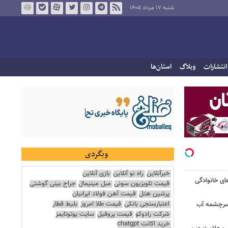
شنبه ۱۷ مرداد ۱۴۰۵
انتشارات
وبلاگ
استان‌ها
وبگردی
خبرآنلاین
راه نو آنلاین
بازی آنلاین
ای خانوادگی
قیمت تلویزیون سونی
مبل مینیمال
جراح بینی گوشتی
پرشین هتل
قیمت آهن فولاد ایرانیان
اعتبارسنجی بانکی
قیمت طلا امروز
بلیط قطار
 سرچشمه آب
شرکت رادوکو
قیمت پروفیل
سایت یوتوتایمز
خرید اکانت chatgpt