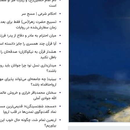
نام امام حسین(ع) و زیارت قبر او شعا
است
احکام شرعی | مسحِ سر
زمان سفارش‌شده در روایات
میان احترام به مادر و دفاع از پدر؛ فرزن
آیا قرآن چند همسری را جایز دانسته ا
هشدار قرآن به نیکوکاران؛ صدقه‌تان را ب
باطل نکنید
میدان‌داری نسل نو؛ چرا جوانان باید روا
باشند؟
ببینید| چه جامعه‌ای می‌تواند پذیرای م
ارواحنافداه باشد؟
سخنان محمدباقر خرازی و خروش عالم
الله جوادی آملی
«مسجد شفِتسینگن»؛ قدیمی‌ترین مسجد
نماد گفت‌وگوی تمدن‌ها در قلب اروپا
اربعین تمام شد، چگونه حال خوب این س
بیاوریم؟