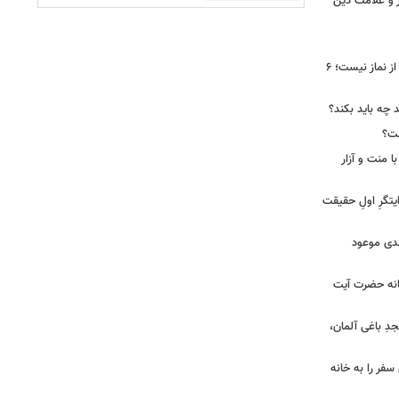
ر و علامت دین
تسبیح حضرت زهرا(س) فقط برای بعد از نماز نیست؛ ۶
د چه باید بکند؟
ست؟
ا منت و آزار
یتگرِ اولِ حقیقت
هدی موعود
انه حضرت آیت
ِ باغی آلمان،
فر را به خانه