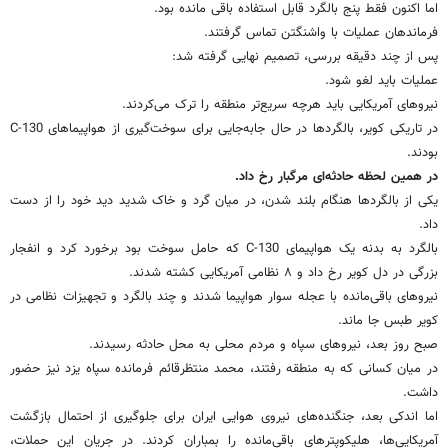
اما اکنون فقط پنج بالگرد قابل استفاده باقی مانده بود.
فرماندهان عملیات با واشنگتن تماس گرفتند.
پس از چند دقیقه بررسی، تصمیم نهایی گرفته شد:
عملیات باید لغو شود.
نیروهای آمریکایی باید هرچه سریع‌تر منطقه را ترک می‌کردند.
در تاریکی کویر، بالگردها در حال جابه‌جایی برای سوخت‌گیری از هواپیماهای C‑130
بودند.
در همین لحظه حادثه‌ای مرگبار رخ داد.
یکی از بالگردها هنگام بلند شدن، در میان گرد و خاک شدید دید خود را از دست
داد.
بالگرد به بدنه یک هواپیمای C‑130 که حامل سوخت بود برخورد کرد و انفجار
بزرگی در دل کویر رخ داد و ۸ نظامی آمریکایی کشته شدند.
نیروهای باقی‌مانده با عجله سوار هواپیما شدند و چند بالگرد و تجهیزات نظامی در
کویر طبس جا ماند.
صبح روز بعد، نیروهای سپاه و مردم محلی به محل حادثه رسیدند.
در میان کسانی که به منطقه رفتند، محمد منتظرقائم فرمانده سپاه یزد نیز حضور
داشت.
اما اندکی بعد، جنگنده‌های نیروی هوایی ایران برای جلوگیری از احتمال بازگشت
آمریکایی‌ها، هلیکوپترهای باقی‌مانده را بمباران کردند. در جریان این حملات،