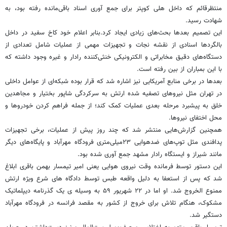
منتظرقائم که داخل هلی کوپتر برای جمع آوری اسناد باقی‌مانده رفته بود، به
شهادت رسید.
این تصمیم بعدها بحث‌های زیادی ایجاد کرد.بنابر اعلام خود کاخ سفید در داخل
بالگردها اسنادی از نقشه نجات و تجهیزات مهمی از عملیات شامل تعدادی از
دستگاه‌های دقیق مخابراتی و الکترونیکی خنثی‌کننده رادار و غیره وجود داشته که
با این بمباران از بین رفته است.
بعدها در برخی منابع آمریکایی نیز اشاره شد که قرار بوده شبکه‌ای از عوامل داخلی
در تهران مثل نیروهای تصفیه شده ارتش به سرکردگی شاپور بختیار و مجاهدین
خلق به پیشبرد مرحله بعدی عملیات کمک کند؛ از جمله فراهم کردن خودروها و
محل اختفای نیروها.
همچنین گزارش‌هایی منتشر شد که چند روز پیش از عملیات، برخی تجهیزات
پدافندی مثل توپ‌های ضدهوایی ۲۳میلی‌متری فرودگاه مهرآباد و پایگاه‌های دیگر
مانند شیراز و ایستگاه رادار مشهد جمع آوری شده بود.
این دستور توسط فرمانده وقت نیروی هوایی یعنی امیر تیمسار بهمن باقری ابلاغ
شد که پس از استعفا به دلیل واقعه طبس توسط دادگاه های شرع ویژه ارتش
ممنوع الخروج شد. او اما در ۲۲ شهریور ۵۹ به وسیله ی یک گذرنامه دیپلماتیک
مشکوک، هنگام تلاش برای خروج از کشور به مقصد فرانسه در فرودگاه مهرآباد
دستگیر شد.