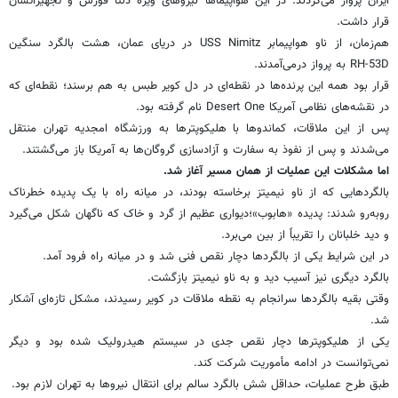
ایران پرواز می‌کردند. در این هواپیماها نیروهای ویژه دلتا فورس و تجهیزاتشان
قرار داشت.
هم‌زمان، از ناو هواپیمابر USS Nimitz در دریای عمان، هشت بالگرد سنگین
RH‑53D به پرواز درمی‌آمدند.
قرار بود همه این پرنده‌ها در نقطه‌ای در دل کویر طبس به هم برسند؛ نقطه‌ای که
در نقشه‌های نظامی آمریکا Desert One نام گرفته بود.
پس از این ملاقات، کماندوها با هلیکوپترها به ورزشگاه امجدیه تهران منتقل
می‌شدند و پس از نفوذ به سفارت و آزادسازی گروگان‌ها به آمریکا باز می‌گشتند.
اما مشکلات این عملیات از همان مسیر آغاز شد.
بالگردهایی که از ناو نیمیتز برخاسته بودند، در میانه راه با یک پدیده خطرناک
روبه‌رو شدند: پدیده «هابوب»؛دیواری عظیم از گرد و خاک که ناگهان شکل می‌گیرد
و دید خلبانان را تقریباً از بین می‌برد.
در این شرایط یکی از بالگردها دچار نقص فنی شد و در میانه راه فرود آمد.
بالگرد دیگری نیز آسیب دید و به ناو نیمیتز بازگشت.
وقتی بقیه بالگردها سرانجام به نقطه ملاقات در کویر رسیدند، مشکل تازه‌ای آشکار
شد.
یکی از هلیکوپترها دچار نقص جدی در سیستم هیدرولیک شده بود و دیگر
نمی‌توانست در ادامه مأموریت شرکت کند.
طبق طرح عملیات، حداقل شش بالگرد سالم برای انتقال نیروها به تهران لازم بود.