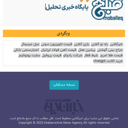
وبگردی
خبرآنلاین
راه نو آنلاین
بازی آنلاین
قیمت تلویزیون سونی
مبل مینیمال
جراح بینی گوشتی
پرشین هتل
قیمت آهن فولاد ایرانیان
اعتبارسنجی بانکی
قیمت طلا امروز
بلیط قطار
شرکت رادوکو
قیمت پروفیل
سایت یوتوتایمز
خرید اکانت chatgpt
نسخه دسکتاپ
تمامی حقوق این سایت برای خبرآنلاین محفوظ است. نقل مطالب با ذکر منبع بلامانع است.
Copyright © 2025 khabaronline News Agancy, All rights reserved