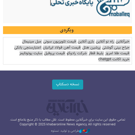
وبگردی
خبرآنلاین
راه نو آنلاین
بازی آنلاین
قیمت تلویزیون سونی
مبل مینیمال
جراح بینی گوشتی
پرشین هتل
قیمت آهن فولاد ایرانیان
اعتبارسنجی بانکی
قیمت طلا امروز
بلیط قطار
شرکت رادوکو
قیمت پروفیل
سایت یوتوتایمز
خرید اکانت chatgpt
نسخه دسکتاپ
تمامی حقوق این سایت برای خبرآنلاین محفوظ است. نقل مطالب با ذکر منبع بلامانع است.
Copyright © 2025 khabaronline News Agancy, All rights reserved
طراحی و تولید: نستوه