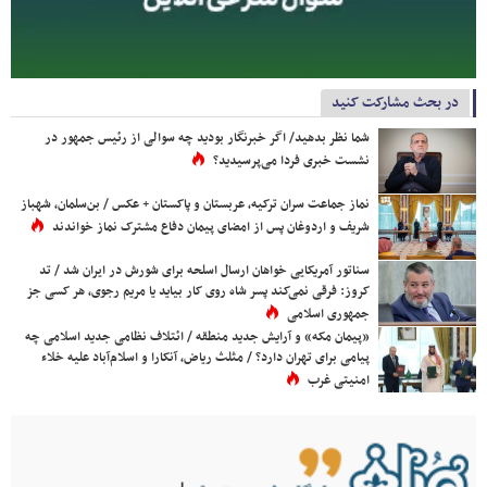
در بحث مشارکت کنید
شما نظر بدهید/ اگر خبرنگار بودید چه سوالی از رئیس جمهور در
نشست خبری فردا می‌پرسیدید؟
نماز جماعت سران ترکیه، عربستان و پاکستان + عکس / بن‌سلمان، شهباز
شریف و اردوغان پس از امضای پیمان دفاع مشترک نماز خواندند
سناتور آمریکایی خواهان ارسال اسلحه برای شورش در ایران شد / تد
کروز: فرقی نمی‌کند پسر شاه روی کار بیاید یا مریم رجوی، هر کسی جز
جمهوری اسلامی
«پیمان مکه» و آرایش جدید منطقه / ائتلاف نظامی جدید اسلامی چه
پیامی برای تهران دارد؟ / مثلث ریاض، آنکارا و اسلام‌آباد علیه خلاء
امنیتی غرب