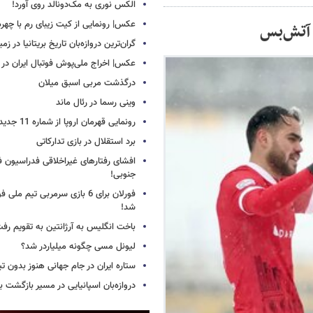
الکس نوری به مک‌دونالد روی آورد!
عکس| رونمایی از کیت زیبای رم با چهره
 آتش‌بس
گران‌ترین دروازه‌بان تاریخ بریتانیا در زم
عکس| اخراج ملی‌پوش فوتبال ایران در 12 دقیقه!
درگذشت مربی اسبق میلان
وینی رسما در رئال ماند
رونمایی قهرمان اروپا از شماره 11 جدید
برد استقلال در بازی تدارکاتی
افشای رفتارهای غیراخلاقی فدراسیون فو
جنوبی!
فورلان برای 6 بازی سرمربی تیم مل
شد!
باخت انگلیس به آرژانتین به تقویم رفت
لیونل مسی چگونه میلیاردر شد؟
ستاره ایران در جام جهانی هنوز بدون ت
دروازه‌بان اسپانیایی در مسیر بازگشت ب