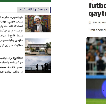
در بحث مشارکت کنید
شیخ‌نشین‌ها چگونه فک
مسجدجامعی: عمان تن
است که نگاه متفاوتی 
عربستان برادر بزرگ‌
مسلط خلیج فارس ا
سازمان وظیفه عمومی 
معافیت سربازان فراری
ابوالفتح: برای ترامپ
سر کار باشد یا عمامه/
تغییر حکومت نیست/ 
در توقف حملات نقش