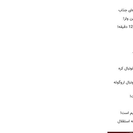
‌ای جذاب
ین ولز!
تبال کره
ی فوتبال اروگوئه
!
یم است!
ه استقلال