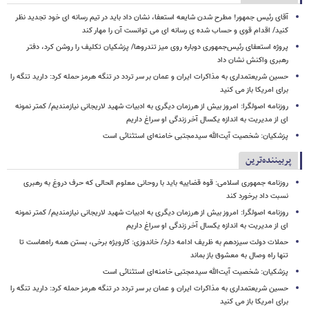
آقای رئیس جمهور! مطرح شدن شایعه استعفا، نشان داد باید در تیم رسانه ای خود تجدید نظر
کنید/ اقدام قوی و حساب شده ی رسانه ای می توانست آن را مهار کند
پروژه استعفای رئیس‌جمهوری دوباره روی میز تندروها/ پزشکیان تکلیف را روشن کرد، دفتر
رهبری واکنش نشان داد
حسین شریعتمداری به مذاکرات ایران و عمان بر سر تردد در تنگه هرمز حمله کرد: دارید تنگه را
برای امریکا باز می کنید
روزنامه اصولگرا: امروز بیش از هرزمان دیگری به ادبیات شهید لاریجانی نیازمندیم/ کمتر نمونه
ای از مدیریت به اندازه یکسال آخر زندگی او سراغ داریم
پزشکیان: شخصیت آیت‌الله سیدمجتبی خامنه‌ای استثنائی است
پربیننده‌ترین
روزنامه جمهوری اسلامی: قوه قضاییه باید با روحانی معلوم الحالی که حرف دروغ به رهبری
نسبت داد برخورد کند
روزنامه اصولگرا: امروز بیش از هرزمان دیگری به ادبیات شهید لاریجانی نیازمندیم/ کمتر نمونه
ای از مدیریت به اندازه یکسال آخر زندگی او سراغ داریم
حملات دولت سیزدهم به ظریف ادامه دارد/ خاندوزی: کارویژه برخی، بستن همه راه‌هاست تا
تنها راه وصال به معشوق باز بماند
پزشکیان: شخصیت آیت‌الله سیدمجتبی خامنه‌ای استثنائی است
حسین شریعتمداری به مذاکرات ایران و عمان بر سر تردد در تنگه هرمز حمله کرد: دارید تنگه را
برای امریکا باز می کنید