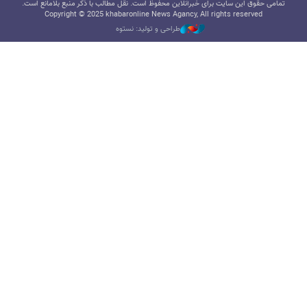
تمامی حقوق این سایت برای خبرآنلاین محفوظ است. نقل مطالب با ذکر منبع بلامانع است.
Copyright © 2025 khabaronline News Agancy, All rights reserved
طراحی و تولید: نستوه