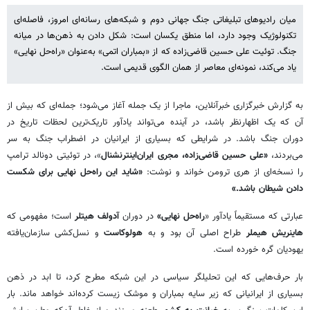
میان رادیوهای تبلیغاتی جنگ جهانی دوم و شبکه‌های رسانه‌ای امروز، فاصله‌ای
تکنولوژیک وجود دارد، اما منطق یکسان است: شکل دادن به ذهن‌ها در میانه
جنگ. توئیت علی حسین قاضی‌زاده که از «بمباران اتمی» به‌عنوان «راه‌حل نهایی»
یاد می‌کند، نمونه‌ای معاصر از همان الگوی قدیمی است.
به گزارش خبرگزاری خبرآنلاین، ماجرا از یک جمله آغاز می‌شود؛ جمله‌ای که بیش از
آن که یک اظهارنظر باشد، در آینده می‌تواند یادآور تاریک‌ترین لحظات تاریخ در
دوران جنگ باشد. در شرایطی که بسیاری از ایرانیان در اضطراب جنگ به سر
می‌بردند،
«علی حسین قاضی‌زاده، مجری ایران‌اینترنشنال
»، در توئیتی دونالد ترامپ
را نسخه‌ای از هری ترومن خواند و نوشت:
«شاید این راه‌حل نهایی برای شکست
دادن شیطان باشد.»
عبارتی که مستقیماً یادآور «
راه‌حل نهایی»
در دوران
آدولف هیتلر
است؛ مفهومی که
هاینریش هیملر
طراح اصلی آن بود و به
هولوکاست
و نسل‌کشی سازمان‌یافته
یهودیان گره خورده است.
بار حرف‌هایی که این تحلیلگر سیاسی در این شبکه مطرح کرد، تا ابد در ذهن
بسیاری از ایرانیانی که زیر سایه بمباران و موشک زیست کرده‌اند خواهد ماند. بار