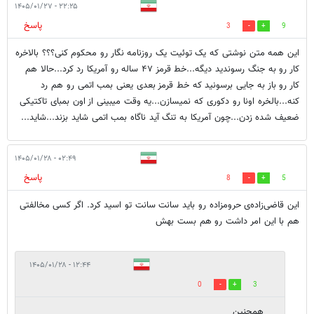
۲۲:۲۵ - ۱۴۰۵/۰۱/۲۷
پاسخ
3
9
این همه متن نوشتی که یک توئیت یک روزنامه نگار رو محکوم کنی؟؟؟ بالاخره
کار رو به جنگ رسوندید دیگه...خط قرمز ۴۷ ساله رو آمریکا رد کرد...حالا هم
کار رو باز به جایی برسونید که خط قرمز بعدی یعنی بمب اتمی رو هم رد
کنه...بالخره اونا رو دکوری که نمیسازن...یه وقت میبینی از اون بمبای تاکتیکی
ضعیف شده زدن...چون آمریکا به تنگ آید ناگاه بمب اتمی شاید بزند...شاید...
۰۲:۴۹ - ۱۴۰۵/۰۱/۲۸
پاسخ
8
5
این قاضی‌زاده‌ی حرومزاده رو باید سانت سانت تو اسید کرد. اگر کسی مخالفتی
هم با این امر داشت رو هم بست بهش
۱۲:۴۴ - ۱۴۰۵/۰۱/۲۸
0
3
همچنین