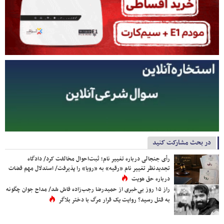
در بحث مشارکت کنید
رأی جنجالی درباره تغییر نام؛ ثبت‌احوال مخالفت کرد/ دادگاه
تجدیدنظر تغییر نام «رقیه» به «رویا» را پذیرفت/ استدلال مهم قضات
درباره حق هویت
راز ۱۵ روز بی‌خبری از حمیدرضا رجب‌زاده فاش شد/ مداح جوان چگونه
به قتل رسید؟ روایت یک قرار مرگ با دختر بلاگر