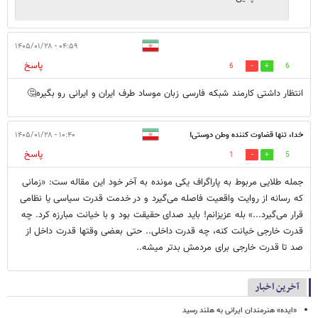
۰۴:۵۹ - ۱۴۰۵/۰۱/۲۸
پاسخ
6
6
انتظار داشتی کارمند شبکه فارسی زبان موساد طرف ایران و ایرانی رو بگیره🤔
خدا، تنها قضاوت کننده وطن دوستی!
۱۰:۴۰ - ۱۴۰۵/۰۱/۲۸
پاسخ
1
5
جمله طلایی مربوط به پاراگراف یکی مونده به آخر خود این مقاله ست: «زمانی
که رسانه از روایت واقعیت فاصله می‌گیرد و در خدمت قدرت سیاسی یا نظامی
قرار می‌گیرد...» بله عزیزانم! باید صدای حقیقت بود و با خیانت مبارزه کرد. چه
قدرت خارجی خیانت کنه، چه قدرت داخلی.. حتی بعضی وقتها قدرت داخل از
صد تا قدرت خارجی برای مردمش بدتر میشه..
آخرین اخبار
«ایده» هنرمندان ایرانی به هلند رسید