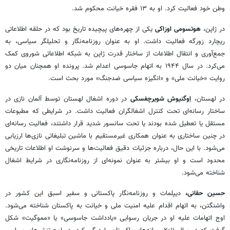
وطن خود فعالیت کرد. او به ۱۳ فقره خیانت محکوم شد.
در ژاپن،
هوتسومی اوزاکی
یکی از چهره‌های پیچیده تاریخ بود که در حلقه اطلاعاتی
ریچارد زورگه فعالیت داشت. او به عنوان روزنامه‌نگار و تحلیلگر سیاسی، به
جمع‌آوری و انتقال اطلاعات از ساختار قدرت ژاپن به شبکه اطلاعاتی شوروی کمک
می‌کرد. در سال ۱۹۴۴ به اتهام جاسوسی اعدام شد. پرونده او همچنان میان دو
روایت «خیانت ملی» و «انگیزه سیاسی ضدجنگ» مورد بحث است.
در لهستان،
اِوگنیوش شویرچفسکی
در دوره اشغال لهستان توسط آلمان نازی در
ساختار رسانه‌ای تحت کنترل اشغالگران فعالیت داشت. در شرایطی که مطبوعات
مستقل یا تعطیل شده بودند یا تحت سانسور شدید قرار داشتند، فعالیت رسانه‌ای
در چنین ساختاری به عنوان همکاری غیرمستقیم با ماشین تبلیغاتی نازی‌ها ارزیابی
می‌شود. با این حال، درباره جزئیات دقیق فعالیت‌ها و سرنوشت او اطلاعات تاریخی
محدود است و او بیشتر به عنوان نمونه‌ای از روزنامه‌نگاری در شرایط اشغال
شناخته می‌شود.
حسین حقانی،
دیپلمات و روزنامه‌نگار پاکستانی و سفیر اسبق این کشور در
واشنگتن، به اتهام اقدام علیه امنیت ملی و خیانت به پاکستان شناخته می‌شود.
اوج اتهامات علیه او در جریان رسوایی «یادداشت جاسوسی» یا «مموگیت» شکل