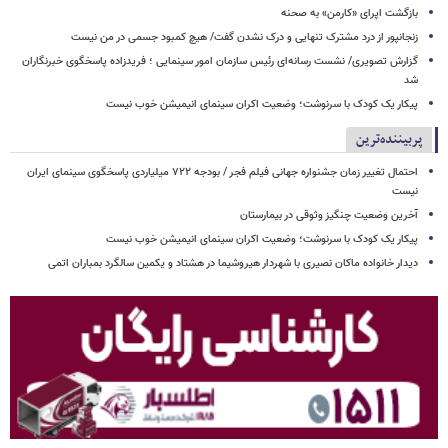
بازگشت اپرای «کارمن» به صحنه
زنجانپور از درد مشترک تنهایی و درک نشدن گفت/ هیچ کمبود جسمی در من نیست
گزارش تصویری/ نشست رسانه‌ای رئیس سازمان امور سینمایی ؛ فریدزاده پاسخگوی خبرنگاران
شد
پیکار یک کودک با سرنوشت؛ وضعیت اکران سینمای انیمیشن خوب نیست
پربیننده‌ترین
احتمال تغییر زمان جشنواره جهانی فیلم فجر / بودجه ۷۲۲ میلیاردی پاسخگوی سینمای ایران
نیست
آخرین وضعیت چنگیز وثوقی در بیمارستان
پیکار یک کودک با سرنوشت؛ وضعیت اکران سینمای انیمیشن خوب نیست
دیدار خانواده ماکان نصیری با شهردار هیروشیما در هشتاد و یکمین سالگرد بمباران اتمی