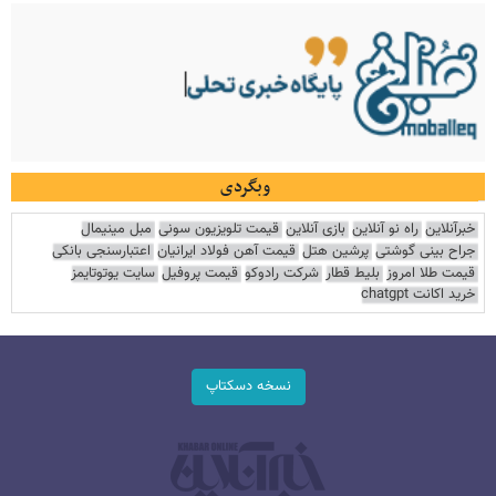
وبگردی
خبرآنلاین
راه نو آنلاین
بازی آنلاین
قیمت تلویزیون سونی
مبل مینیمال
جراح بینی گوشتی
پرشین هتل
قیمت آهن فولاد ایرانیان
اعتبارسنجی بانکی
قیمت طلا امروز
بلیط قطار
شرکت رادوکو
قیمت پروفیل
سایت یوتوتایمز
خرید اکانت chatgpt
نسخه دسکتاپ