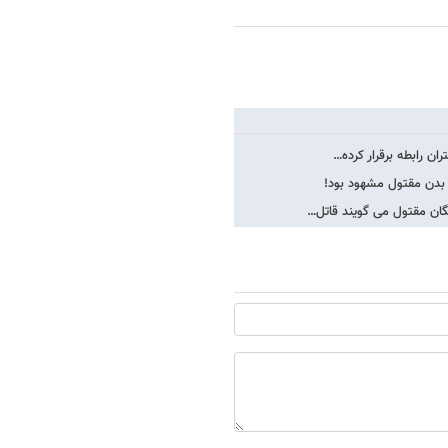
ن رابطه برقرار کرده…
ی بدن مقتول مشهود بود!
ان مقتول می گویند قاتل…