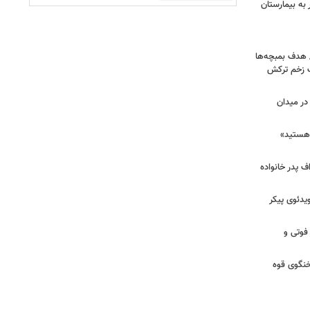
اک در پاساژ علاءالدین؛ ۶ نفر به بیمارستان
/ هدف بمبچه‌ها
ان برای یک زخم ترکش
در میدان
هستید»
/ اعتراف پدر خانواده
یدئوی پیکر
 فوتی و
خنگوی قوه