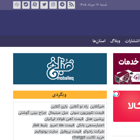
شنبه ۱۷ مرداد ۱۴۰۵
انتشارات
وبلاگ
استان‌ها
وبگردی
خبرآنلاین
راه نو آنلاین
بازی آنلاین
قیمت تلویزیون سونی
مبل مینیمال
جراح بینی گوشتی
پرشین هتل
قیمت آهن فولاد ایرانیان
اعتبارسنجی بانکی
قیمت طلا امروز
بلیط قطار
شرکت رادوکو
قیمت پروفیل
سایت یوتوتایمز
خرید اکانت chatgpt