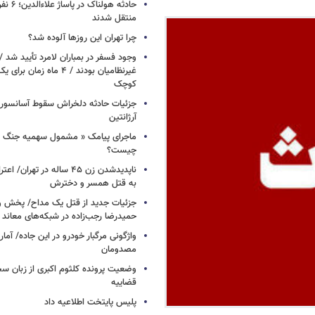
حادثه هولن
منتقل شدند
چرا تهران این روزها آلوده شد؟
وجود فسفر در بمباران لامرد تأیید شد 
غیرنظامیان بودند / ۴ ماه زم
کوچک
جزئیات حادثه دلخراش سقوط آسانسور 
آرژانتین
ماجرای پیامک « مشمول سهمیه جنگ 
چیست؟
ناپدیدشدن زن ۴۵ ساله در تهران
به قتل همسر و دخترش
جزئیات جدید از قتل یک مداح/ پخش و
حمیدرضا رجب‌زاده در شبکه‌های معاند
واژگونی مرگبار خودرو در این جاده/ آمار
مصدومان
وضعیت پرونده کلثوم اکبری از زبان س
قضاییه
پلیس پایتخت اطلاعیه داد