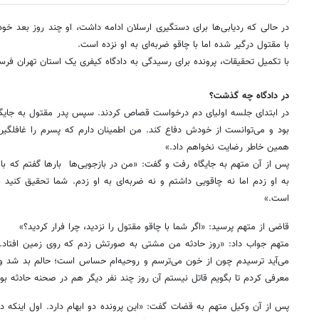
در حالی که ردیابی‌ها برای دستگیری ارسلان ادامه داشت، او چند روز بعد 
با مقتول درگیر شده اما با چاقو ضربه‌ای به او نزده است.
با تکمیل تحقیقات، پرونده برای رسیدگی به دادگاه کیفری یک استان تهران فرس
در دادگاه چه گذشت؟
در ابتدای جلسه اولیای دم درخواست قصاص کردند. سپس پدر مقتول به جای
بود و می‌توانست از خودش دفاع کند. من اطمینان دارم که پسرم را غافلگیر کر
همین خاطر رضایت نخواهم داد.»
پس از آن متهم به جایگاه رفت و گفت: «من در بازجویی‌ها بارها گفتم که
به او زدم اما نه چاقویی داشتم و نه ضربه‌ای به او زدم. شما تحقیق کنید 
است.»
قاضی از متهم پرسید: «اگر شما با چاقو مقتول را نزدید، چرا فرار کردید؟»
متهم جواب داد: «روز حادثه من مشتی به صورتش زدم که روی زمین افتاد.
می‌آید ترسیدم چون از خون می‌ترسم و روحیه‌ام حساس است؛ حالم بد شد و فر
معرفی کردم تا بگویم قاتل نیستم آن روز چند نفر دیگر هم در صحنه حادثه بود
پس از آن وکیل متهم به قضات گفت: «این پرونده دو ابهام دارد. اول اینکه 