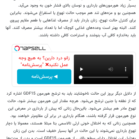
بسیار زیاد هورمون‌های بارداری و نوسان بالای فشار خون به وجود می‌آید.
همچنین بو و مزه‌های تند هم موجب حالت تهوع یا استفراغ می‌شوند. بنابراین
برای کنترل حالت تهوع، زنان باردار باید از مصرف غذاهایی با طعم ملایم پیروی
کنند. البته بهتر است وعده‌های غذایی کوچک اما با تعداد بیشتر مصرف کنند. آنها
باید به‌اندازه کافی آب بنوشند و استراحت کافی داشته باشند.
زانو درد دارین؟ به هیچ وجه
عمل نکنید❌ "پرسش‌نامه"
◀ پرسش‌نامه
از دلایل دیگر بروز این حالت ناخوشایند باید به ترشح هورمون GDF15 اشاره کرد
که از نطفه یا جنین ترشح می‌شود. هرچه مقدار این هورمون بیشتر شود، حالت
تهوع مادر هم بیشتر می‌شود. بااین‌حال زنانی که پیش از بارداری در معرض این
نوع هورمون قرار گرفته باشند، هنگام بارداری در برابر آن مقاوم‌تر خواهند بود.
همچنین زنانی که به اختلال خونی ارثی تالاسمی بتا مبتلا هستند، معمولا یا دچار
تهوع بارداری نمی‌شوند یا این حالت در آنها بسیار خفیف است. بدن این زنان
به‌دلیل این اختلال دارای سطح بالایی از هورمون GDF15 است و بدن از مدت‌ها