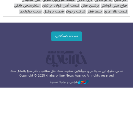
جراح بینی گوشتی
پرشین هتل
قیمت آهن فولاد ایرانیان
اعتبارسنجی بانکی
قیمت طلا امروز
بلیط قطار
شرکت رادوکو
قیمت پروفیل
سایت یوتوتایمز
نسخه دسکتاپ
تمامی حقوق این سایت برای خبرآنلاین محفوظ است. نقل مطالب با ذکر منبع بلامانع است.
Copyright © 2025 khabaronline News Agancy, All rights reserved
طراحی و تولید: نستوه