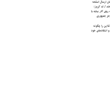
ان ارسال اسلحه
شد / تد کروز:
روی کار بیاید یا
جز جمهوری
لاین را چگونه
و انتقادهای خود