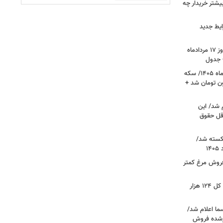
بیشتر خریدار چه
ایط جدید
قیمت جدید دلار، یورو و سایر ارزها امروز ۱۷ مردادماه
قیمت جدید طلا و سکه امروز ۱۷ مردادماه ۱۴۰۵/ سکه
رز عبور کرد؛ طلا ۱۹ میلیون تومان شد +
 شد/ این
قل حقوق
کسته شد/
 فروش مرغ کمتر
فتح کانال ۵.۵ میلیونی بورس/شاخص کل ۱۲۴ هزار
ما اعلام شد/
ام‌شده فروش