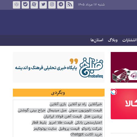
شنبه ۱۷ مرداد ۱۴۰۵
انتشارات
وبلاگ
استان‌ها
وبگردی
خبرآنلاین
راه نو آنلاین
بازی آنلاین
قیمت تلویزیون سونی
مبل مینیمال
جراح بینی گوشتی
پرشین هتل
قیمت آهن فولاد ایرانیان
اعتبارسنجی بانکی
قیمت طلا امروز
بلیط قطار
شرکت رادوکو
قیمت پروفیل
سایت یوتوتایمز
خرید اکانت chatgpt