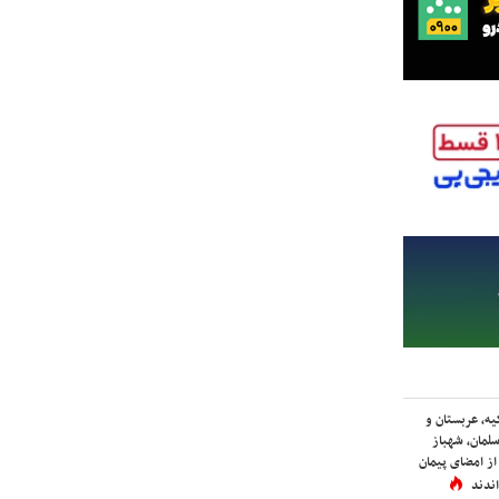
یه، عربستان و
لمان، شهباز
ز امضای پیمان
ندند