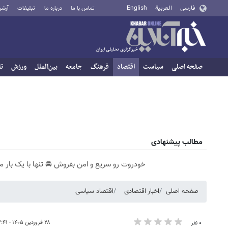
فارسی
العربية
English
تماس با ما
درباره ما
تبلیغات
آرشی
صفحه اصلی
سیاست
اقتصاد
فرهنگ
جامعه
بین‌الملل
ورزش
تا
مطالب پیشنهادی
خودروت رو سریع و امن بفروش 🚘 تنها با یک بار م
صفحه اصلی
اخبار اقتصادی
اقتصاد سیاسی
۲۸ فروردین ۱۴۰۵ - ۲۲:۴۱
۰ نفر