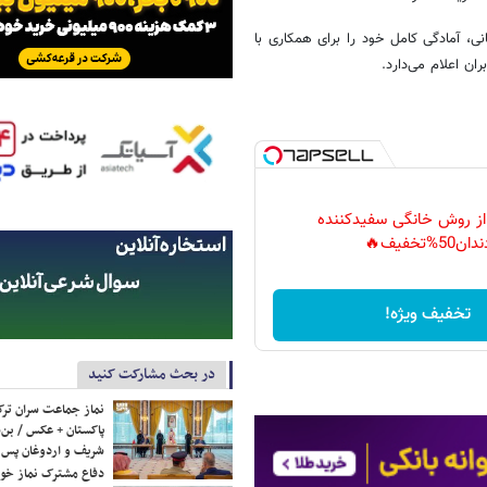
ی، آمادگی کامل خود را برای همکاری با
ان اعلام می‌دارد.
 از روش خانگی سفیدکننده
دان50%تخفیف🔥
تخفیف ویژه!
در بحث مشارکت کنید
نماز جماعت سران ترک
پاکستان + عکس / بن‌س
شریف و اردوغان پس ا
دفاع مشترک نماز خوا