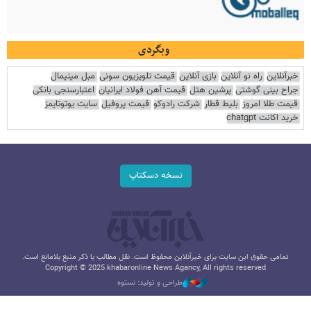
وبگردی
خبرآنلاین
راه نو آنلاین
بازی آنلاین
قیمت تلویزیون سونی
مبل مینیمال
جراح بینی گوشتی
پرشین هتل
قیمت آهن فولاد ایرانیان
اعتبارسنجی بانکی
قیمت طلا امروز
بلیط قطار
شرکت رادوکو
قیمت پروفیل
سایت یوتوتایمز
خرید اکانت chatgpt
نسخه دسکتاپ
تمامی حقوق این سایت برای خبرآنلاین محفوظ است. نقل مطالب با ذکر منبع بلامانع است.
Copyright © 2025 khabaronline News Agancy, All rights reserved
طراحی و تولید: نستوه