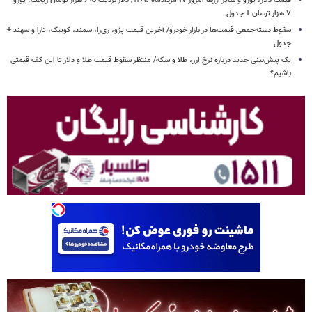
قیمت دلار، یورو و سایر ارزها امروز ۱۷ مردادماه ۱۴۰۵/ دلار نزدیک به ۶ هزار تومان ریخت؛ یورو
۷ هزار تومان + جدول
سقوط دسته‌جمعی قیمت‌ها در بازار خودرو/ آخرین قیمت پژو، ری‌را، سمند، کوییک، تارا و سهند +
جدول
یک پیش‌بینی جدید درباره نرخ ارز، طلا و سکه/ منتظر سقوط قیمت طلا و دلار تا این کف قیمتی
باشیم؟