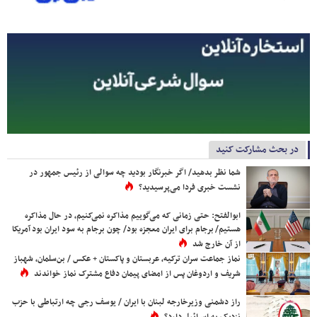
در بحث مشارکت کنید
شما نظر بدهید/ اگر خبرنگار بودید چه سوالی از رئیس جمهور در
نشست خبری فردا می‌پرسیدید؟
ابوالفتح: حتی زمانی که می‌گوییم مذاکره نمی‌کنیم، در حال مذاکره
هستیم/ برجام برای ایران معجزه بود/ چون برجام به سود ایران بود آمریکا
از آن خارج شد
نماز جماعت سران ترکیه، عربستان و پاکستان + عکس / بن‌سلمان، شهباز
شریف و اردوغان پس از امضای پیمان دفاع مشترک نماز خواندند
راز دشمنی وزیرخارجه لبنان با ایران / یوسف رجی چه ارتباطی با حزب