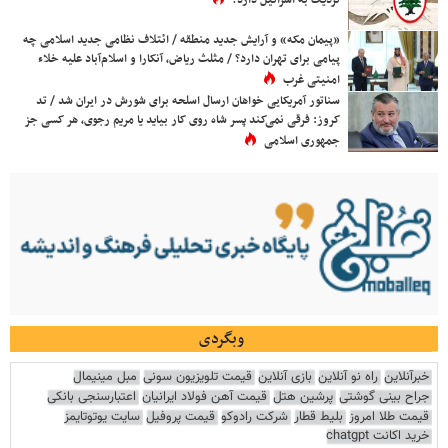
نزدیک به اسرائیل دارد؟
«پیمان مکه» و آرایش جدید منطقه / ائتلاف نظامی جدید اسلامی چه
پیامی برای تهران دارد؟ / مثلث ریاض، آنکارا و اسلام‌آباد علیه خلاء
امنیتی غرب
سناتور آمریکایی خواهان ارسال اسلحه برای شورش در ایران شد / تد
کروز: فرقی نمی‌کند پسر شاه روی کار بیاید یا مریم رجوی، هر کسی جز
جمهوری اسلامی
وبگردی
خبرآنلاین
راه نو آنلاین
بازی آنلاین
قیمت تلویزیون سونی
مبل مینیمال
جراح بینی گوشتی
پرشین هتل
قیمت آهن فولاد ایرانیان
اعتبارسنجی بانکی
قیمت طلا امروز
بلیط قطار
شرکت رادوکو
قیمت پروفیل
سایت یوتوتایمز
خرید اکانت chatgpt