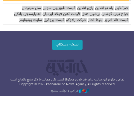
خبرآنلاین
راه نو آنلاین
بازی آنلاین
قیمت تلویزیون سونی
مبل مینیمال
جراح بینی گوشتی
پرشین هتل
قیمت آهن فولاد ایرانیان
اعتبارسنجی بانکی
قیمت طلا امروز
بلیط قطار
شرکت رادوکو
قیمت پروفیل
سایت یوتوتایمز
نسخه دسکتاپ
تمامی حقوق این سایت برای خبرآنلاین محفوظ است. نقل مطالب با ذکر منبع بلامانع است.
Copyright © 2025 khabaronline News Agancy, All rights reserved
طراحی و تولید: نستوه