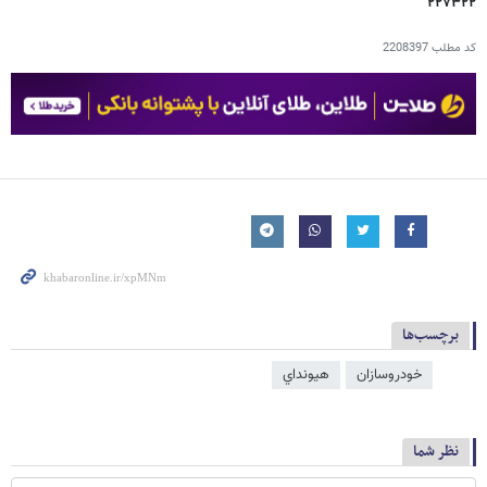
۲۲۷۳۲۲
کد مطلب
2208397
برچسب‌ها
خودروسازان
هيونداي
نظر شما