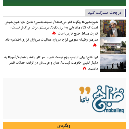
در بحث مشارکت کنید
شیخ‌نشین‌ها چگونه فکر می‌کنند؟/ مسجدجامعی: عمان تنها شیخ‌نشینی
است که نگاه متفاوتی به ایران دارد/ عربستان برادر بزرگ‌تر نیست؛
قدرت مسلط خلیج فارس است
سازمان وظیفه عمومی فراجا درباره معافیت سربازان فراری اطلاعیه داد
ابوالفتح: برای ترامپ مهم نیست تاج بر سر کار باشد یا عمامه/ آمریکا به
دنبال تغییر حکومت نیست/ عمان و عربستان در توقف حملات نقش
داشتند
وبگردی