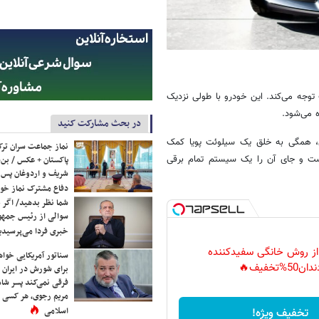
ه‌اش جلب توجه می‌کند. این خودرو با طولی نزدیک
در بحث مشارکت کنید
نی، همگی به خلق یک سیلوئت پویا کمک
نماز جماعت سران ترک
هرچند برخلاف نمونه‌های سنتی این کلاس، خبری از موتور V۱۲ نیست و جای آن را یک سیستم تمام‌ برقی
پاکستان + عکس / بن‌س
شریف و اردوغان پس ا
دفاع مشترک نماز خوا
شما نظر بدهید/ اگر خ
سوالی از رئیس جمه
خبری فردا می‌پرسیدی
 از روش خانگی سفیدکننده
سناتور آمریکایی خواه
دان50%تخفیف🔥
برای شورش در ایران 
فرقی نمی‌کند پسر شاه 
مریم رجوی، هر کسی 
اسلامی
تخفیف ویژه!