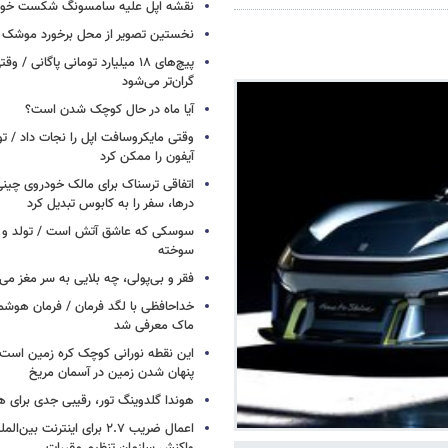
نقشه اپل علیه سامسونگ شکست خور
نخستین تصویر از محل برخورد موشک ف
پیچ‌های ۱۸ میلیارد تومانی پاگانی /
گران‌تر می‌شود
آیا ماه در حال کوچک شدن است؟
وقتی مایکروسافت اپل را نجات داد / 
آیفون را ممکن کرد
اتفاقی ترسناک برای مالک خودروی چین
درها، سفر را به کابوس تبدیل کرد
سوسکی که عاشق آتش است / تولد و ز
سوخته
فقر و بی‌پولی، چه بلایی به سر مغز می‌آ
خداحافظی با لگد فرمان / فرمان هوشم
ماک معرفی شد
این نقطه نورانی کوچک کره زمین است 
پنهان شدن زمین در آسمان مریخ
هوندا گلدوینگ تور، رقیبی جدی برای ه
اعمال ضریب ۲.۷ برای اینترنت 