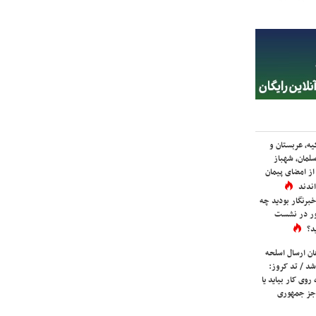
یه، عربستان و
لمان، شهباز
ز امضای پیمان
ندند
برنگار بودید چه
ور در نشست
د؟
ان ارسال اسلحه
شد / تد کروز:
روی کار بیاید یا
جز جمهوری