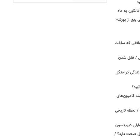
د
الکون به ماه
 وقتی پیچ از پورشه
توافقی که ساخت
ی / قفل شدن
ندگی در جنگل
ورد؟
ند کامیون‌های
/ لحظه تاریخی
ارلی دیویدسون
بین‌الملل صحت دارد؟ /