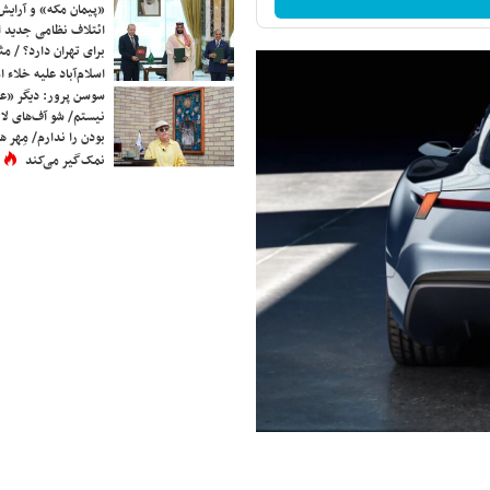
«پیمان مکه» و آرایش
ائتلاف نظامی جدید 
برای تهران دارد؟ / مث
اسلام‌آباد علیه خلاء
سوسن پرور: دیگر «عا
نیستم/ شو آف‌های لاز
بودن را ندارم/ مِهر هم
نمک‌گیر می‌کند