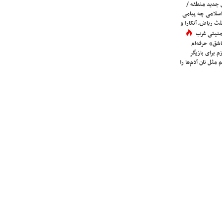
 جدید منطقه /
اسلامی چه پیامی
لث ریاض، آنکارا و
 امنیتی غرب
شق» حرفه‌ام
م برای بازیگر
 مثل نان آدم‌ها را