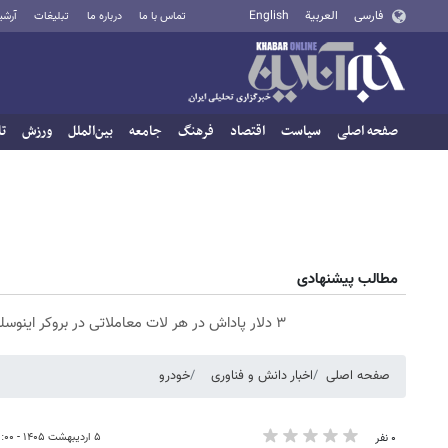
فارسی
العربية
English
تماس با ما
درباره ما
تبلیغات
آرشی
صفحه اصلی
سیاست
اقتصاد
فرهنگ
جامعه
بین‌الملل
ورزش
تا
مطالب پیشنهادی
۳ دلار پاداش در هر لات معاملاتی در بروکر اینوسلو
صفحه اصلی
اخبار دانش و فناوری
خودرو
۵ اردیبهشت ۱۴۰۵ - ۲۳:۰۰
۰ نفر