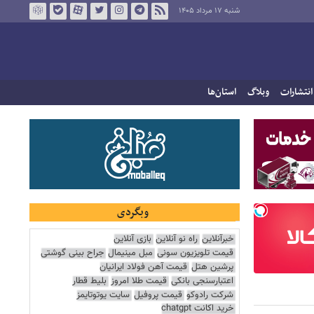
شنبه ۱۷ مرداد ۱۴۰۵
انتشارات
وبلاگ
استان‌ها
وبگردی
خبرآنلاین
راه نو آنلاین
بازی آنلاین
قیمت تلویزیون سونی
مبل مینیمال
جراح بینی گوشتی
پرشین هتل
قیمت آهن فولاد ایرانیان
اعتبارسنجی بانکی
قیمت طلا امروز
بلیط قطار
شرکت رادوکو
قیمت پروفیل
سایت یوتوتایمز
خرید اکانت chatgpt