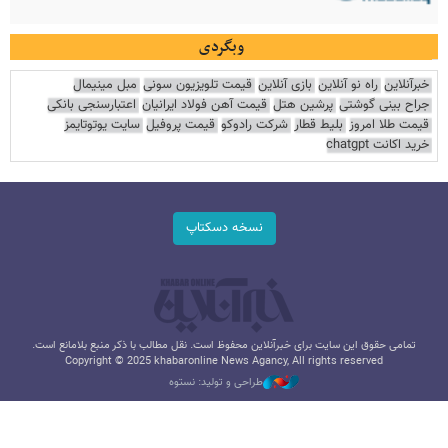
وبگردی
خبرآنلاین
راه نو آنلاین
بازی آنلاین
قیمت تلویزیون سونی
مبل مینیمال
جراح بینی گوشتی
پرشین هتل
قیمت آهن فولاد ایرانیان
اعتبارسنجی بانکی
قیمت طلا امروز
بلیط قطار
شرکت رادوکو
قیمت پروفیل
سایت یوتوتایمز
خرید اکانت chatgpt
نسخه دسکتاپ
تمامی حقوق این سایت برای خبرآنلاین محفوظ است. نقل مطالب با ذکر منبع بلامانع است.
Copyright © 2025 khabaronline News Agancy, All rights reserved
طراحی و تولید: نستوه