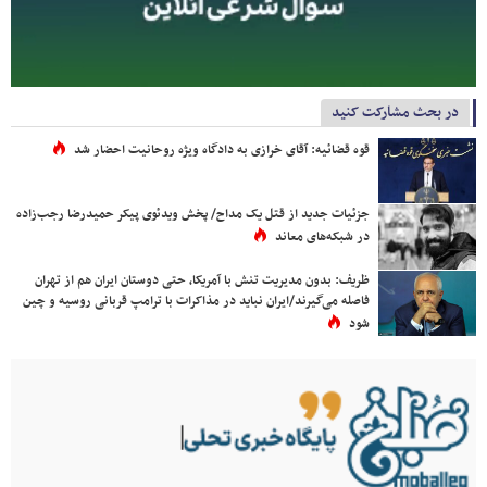
در بحث مشارکت کنید
قوه قضائیه: آقای خرازی به دادگاه ویژه روحانیت احضار شد
جزئیات جدید از قتل یک مداح/ پخش ویدئوی پیکر حمیدرضا رجب‌زاده
در شبکه‌های معاند
ظریف: بدون مدیریت تنش با آمریکا، حتی دوستان ایران هم از تهران
فاصله می‌گیرند/ایران نباید در مذاکرات با ترامپ قربانی روسیه و چین
شود