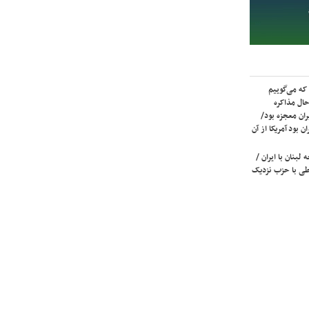
که می‌گوییم
حال مذاکره
ران معجزه بود/
ن بود آمریکا از آن
لبنان با ایران /
ی با حزب نزدیک