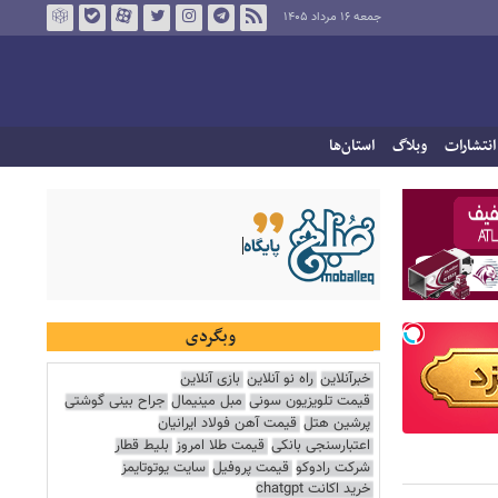
جمعه ۱۶ مرداد ۱۴۰۵
انتشارات
وبلاگ
استان‌ها
وبگردی
خبرآنلاین
راه نو آنلاین
بازی آنلاین
قیمت تلویزیون سونی
مبل مینیمال
جراح بینی گوشتی
پرشین هتل
قیمت آهن فولاد ایرانیان
اعتبارسنجی بانکی
قیمت طلا امروز
بلیط قطار
شرکت رادوکو
قیمت پروفیل
سایت یوتوتایمز
خرید اکانت chatgpt