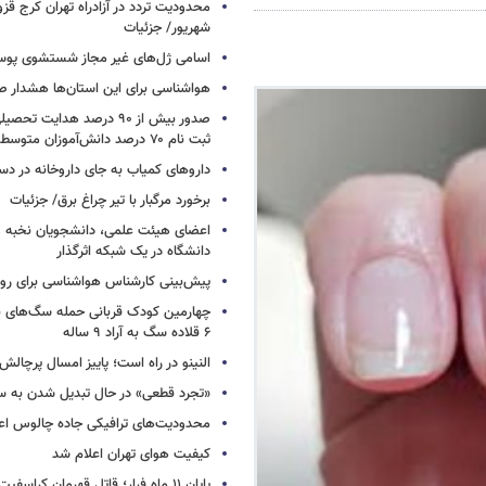
شهریور/ جزئیات
اسامی ژل‌های غیر مجاز شستشوی پو
هواشناسی برای این استان‌ها هشدار صا
صدور بیش از ۹۰ درصد هدایت 
ثبت نام ۷۰ درصد دانش‌آموزان متوسطه اول
داروهای کمیاب به جای داروخانه در دس
برخورد مرگبار با تیر چراغ برق/ جزئیات
اعضای هیئت علمی، دانشجویان نخبه و 
دانشگاه در یک شبکه‌ اثرگذار
پیش‌بینی کارشناس هواشناسی برای روزه
چهارمین کودک قربانی حمله سگ‌های 
۶ قلاده سگ به آراد ۹ ساله
النینو در راه است؛ پاییز امسال پرچال
«تجرد قطعی» در حال تبدیل شدن به 
محدودیت‌های ترافیکی جاده چالوس اع
کیفیت هوای تهران اعلام شد
پایان ۱۱ ماه فرار؛ قاتل قهرمان کراسفی