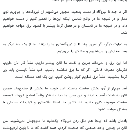
بتوانند با بالاترین راندمان به صورت دائم کار کنند.
اگر ما چند تا نیروگاه از دست بدهیم، مجبور می‌شویم آن نیروگاه‌ها را بیاوریم توی
مدار و در نتیجه ما در واقع شانس اینکه این‌ها را تعمیر کنیم از دست خواهیم
داد. و در نتیجه ما در تابستان و در فصل گرما بیشتر با کمبود برق مواجه خواهیم
شد.
به عبارت دیگر، اگر امروز چند تا از نیروگاه‌های ما را بزنند، ما از یک ماه دیگر به
بعد صدایش را می‌شنویم و مشکل را می‌بینیم.
اما این برق و نمی‌دانم بنزین و نفت، ما الان بیشتر داریم. مثلاً گاز الان داریم،
فکرمان مصرف خانگی. اگر که ما برق نداشته باشیم، خب مثلاً تابستان باید زیر
گرما بنشینیم، مثلاً برق نداریم کولر روشن کنیم. این یک بُعد مسئله است.
بُعد مهم‌تر از آن، بخش صنعت ماست. الان خوب، ما بخشی از صنایع‌مان همین
الان به شدت آسیب دیده و این یعنی ما باید به فکر واقعاً اصلاح این‌ها، توسعه
صنعت موجود، کاری بکنیم که کشور به لحاظ اقتصادی و تولیدات صنعتی با
مشکل مواجه نشود.
یادمان باشد که اینجا هم مثل زدن نیروگاه، یک‌شبه ما متوجهش نمی‌شویم. من
الان در چندین واحد صنعتی که صحبت کردم، همه گفتند که ما تا پایان اردیبهشت