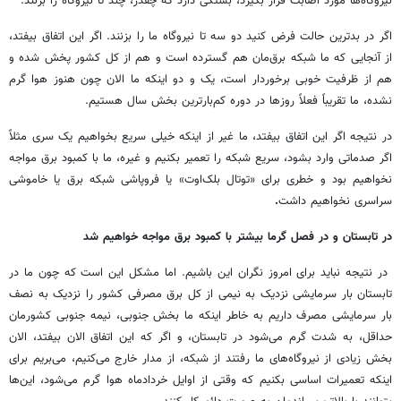
نیروگاه‌ها مورد اصابت قرار بگیرد، بستگی دارد که چقدر، چند تا نیروگاه را بزنند.
اگر در بدترین حالت فرض کنید دو سه تا نیروگاه ما را بزنند. اگر این اتفاق بیفتد،
از آنجایی که ما شبکه برق‌مان هم گسترده است و هم از کل کشور پخش شده و
هم از ظرفیت خوبی برخوردار است، یک و دو اینکه ما الان چون هنوز هوا گرم
نشده، ما تقریباً فعلاً روزها در دوره کم‌بارترین بخش سال هستیم.
در نتیجه اگر این اتفاق بیفتد، ما غیر از اینکه خیلی سریع بخواهیم یک سری مثلاً
اگر صدماتی وارد بشود، سریع شبکه را تعمیر بکنیم و غیره، ما با کمبود برق مواجه
نخواهیم بود و خطری برای «توتال بلک‌اوت» یا فروپاشی شبکه برق یا خاموشی
سراسری نخواهیم داشت
.
در تابستان و در فصل گرما بیشتر با کمبود برق مواجه خواهیم شد
در نتیجه نباید برای امروز نگران این باشیم. اما مشکل این است که چون ما در
تابستان بار سرمایشی نزدیک به نیمی از کل برق مصرفی کشور را نزدیک به نصف
بار سرمایشی مصرف داریم به خاطر اینکه ما بخش جنوبی، نیمه جنوبی کشورمان
حداقل، به شدت گرم می‌شود در تابستان، و اگر که این اتفاق الان بیفتد، الان
بخش زیادی از نیروگاه‌های ما رفتند از شبکه، از مدار خارج می‌کنیم، می‌بریم برای
اینکه تعمیرات اساسی بکنیم که وقتی از اوایل خردادماه هوا گرم می‌شود، این‌ها