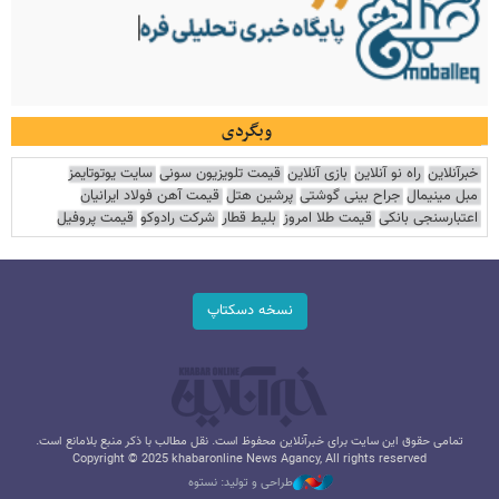
وبگردی
خبرآنلاین
راه نو آنلاین
بازی آنلاین
قیمت تلویزیون سونی
سایت یوتوتایمز
مبل مینیمال
جراح بینی گوشتی
پرشین هتل
قیمت آهن فولاد ایرانیان
اعتبارسنجی بانکی
قیمت طلا امروز
بلیط قطار
شرکت رادوکو
قیمت پروفیل
نسخه دسکتاپ
تمامی حقوق این سایت برای خبرآنلاین محفوظ است. نقل مطالب با ذکر منبع بلامانع است.
Copyright © 2025 khabaronline News Agancy, All rights reserved
طراحی و تولید: نستوه