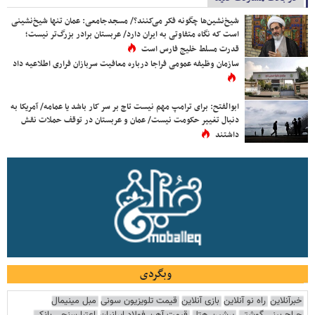
شیخ‌نشین‌ها چگونه فکر می‌کنند؟/ مسجدجامعی: عمان تنها شیخ‌نشینی
است که نگاه متفاوتی به ایران دارد/ عربستان برادر بزرگ‌تر نیست؛
قدرت مسلط خلیج فارس است
سازمان وظیفه عمومی فراجا درباره معافیت سربازان فراری اطلاعیه داد
ابوالفتح: برای ترامپ مهم نیست تاج بر سر کار باشد یا عمامه/ آمریکا به
دنبال تغییر حکومت نیست/ عمان و عربستان در توقف حملات نقش
داشتند
وبگردی
خبرآنلاین
راه نو آنلاین
بازی آنلاین
قیمت تلویزیون سونی
مبل مینیمال
جراح بینی گوشتی
پرشین هتل
قیمت آهن فولاد ایرانیان
اعتبارسنجی بانکی