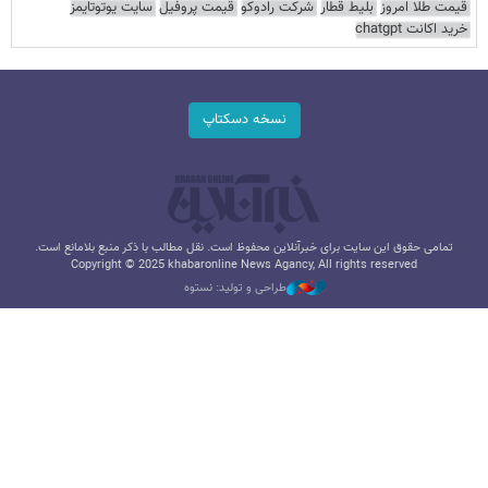
قیمت طلا امروز
بلیط قطار
شرکت رادوکو
قیمت پروفیل
سایت یوتوتایمز
خرید اکانت chatgpt
نسخه دسکتاپ
تمامی حقوق این سایت برای خبرآنلاین محفوظ است. نقل مطالب با ذکر منبع بلامانع است.
Copyright © 2025 khabaronline News Agancy, All rights reserved
طراحی و تولید: نستوه