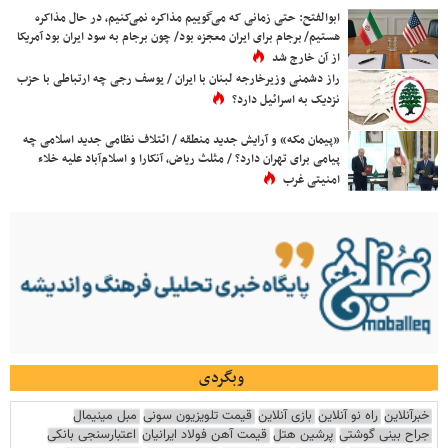
ابوالفتح: حتی زمانی که می‌گوییم مذاکره نمی‌کنیم، در حال مذاکره
هستیم/ برجام برای ایران معجزه بود/ چون برجام به سود ایران بود آمریکا
از آن خارج شد
راز دشمنی وزیرخارجه لبنان با ایران / یوسف رجی چه ارتباطی با حزب
نزدیک به اسرائیل دارد؟
«پیمان مکه» و آرایش جدید منطقه / ائتلاف نظامی جدید اسلامی چه
پیامی برای تهران دارد؟ / مثلث ریاض، آنکارا و اسلام‌آباد علیه خلاء
امنیتی غرب
وبگردی
خبرآنلاین
راه نو آنلاین
بازی آنلاین
قیمت تلویزیون سونی
مبل مینیمال
جراح بینی گوشتی
پرشین هتل
قیمت آهن فولاد ایرانیان
اعتبارسنجی بانکی