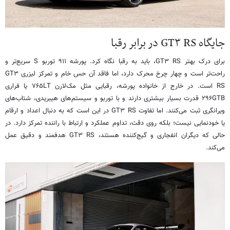
جایگاه GT۳ RS در برابر رقبا
برای درک بهتر GT۳ RS، باید به رقبا نگاه کرد. پورشه ۹۱۱ توربو S سریع‌تر و
راحت‌تر است و چهار چرخ محرک دارد، اما فاقد آن حس خام و تمرکز لیزری GT۳
RS است. در خارج از خانواده پورشه، رقبایی مثل مک‌لارن ۷۶۵LT یا فراری
۲۹۶GTB قدرت بسیار بیشتری دارند و با توربو و سیستم‌های هیبریدی، شتاب‌های
ویرانگری ثبت می‌کنند. اما تفاوت GT۳ RS در این است که به دنبال اعداد و ارقام
یا خودنمایی نیست؛ بلکه روی دقت، تداوم عملکرد و ارتباط با راننده تمرکز دارد. در
حالی که دیگران انفجاری و گیج‌کننده هستند، GT۳ RS هدفمند و دقیق عمل
می‌کند.