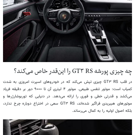
چه چیزی پورشه GT۳ RS را این‌قدر خاص می‌کند؟
در قلب GT۳ RS چیزی تپش می‌کند که در خودروهای اسپرت امروزی به شدت
کمیاب است: موتور تنفس طبیعی. موتور ۴ لیتری آن تا ۹۰۰۰ دور بر دقیقه فریاد
می‌کشد و قدرتی خطی و فوری را ارائه می‌دهد. در دنیایی که توربوشارژرها و
موتورهای هیبریدی فراگیر شده‌اند، GT۳ RS سعی در اختراع دوباره چرخ ندارد،
بلکه اصول اولیه را به کمال می‌رساند.