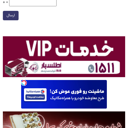
+ =
ارسال