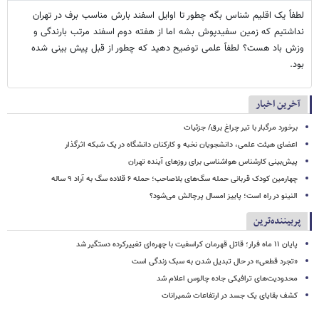
لطفاً یک اقلیم شناس بگه چطور تا اوایل اسفند بارش مناسب برف در تهران
نداشتیم که زمین سفیدپوش بشه اما از هفته دوم اسفند مرتب بارندگی و
وزش باد هست؟ لطفاً علمی توضیح دهید که چطور از قبل پیش بینی شده
بود.
آخرین اخبار
برخورد مرگبار با تیر چراغ برق/ جزئیات
اعضای هیئت علمی، دانشجویان نخبه و کارکنان دانشگاه در یک شبکه‌ اثرگذار
پیش‌بینی کارشناس هواشناسی برای روزهای آینده تهران
چهارمین کودک قربانی حمله سگ‌های بلاصاحب؛ حمله ۶ قلاده سگ به آراد ۹ ساله
النینو در راه است؛ پاییز امسال پرچالش می‌شود؟
پربیننده‌ترین
پایان ۱۱ ماه فرار؛ قاتل قهرمان کراسفیت با چهره‌ای تغییرکرده دستگیر شد
«تجرد قطعی» در حال تبدیل شدن به سبک زندگی است
محدودیت‌های ترافیکی جاده چالوس اعلام شد
کشف بقایای یک جسد در ارتفاعات شمیرانات