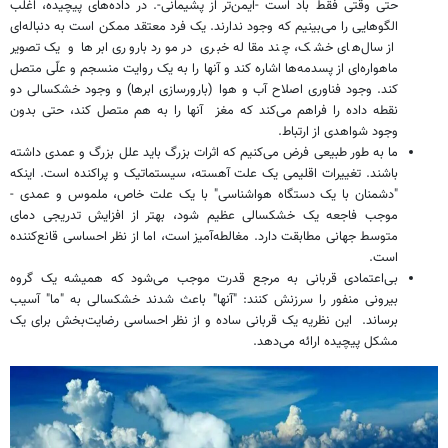
حتی وقتی فقط باد است -ایمن‌تر از پشیمانی-. در داده‌های پیچیده، اغلب
الگوهایی را می‌بینیم که وجود ندارند. یک فرد معتقد ممکن است به دنباله‌ای
از سال‌های خشک، چند مقاله خبری در مورد باروری ابرها و یک تصویر
ماهواره‌ای از پسدمه‌ها اشاره کند و آنها را به یک روایت منسجم و علّی متصل
کند. وجود فناوری اصلاح آب و هوا (بارورسازی ابرها) و وجود خشکسالی دو
نقطه داده را فراهم می‌کند که مغز آنها را به هم متصل کند، حتی بدون
وجود شواهدی از ارتباط.
ما به طور طبیعی فرض می‌کنیم که اثرات بزرگ باید علل بزرگ و عمدی داشته
باشند. تغییرات اقلیمی یک علت آهسته، سیستماتیک و پراکنده است. اینکه
"دشمنان با یک دستگاه هواشناسی" با یک علت خاص، ملموس و عمدی -
موجب فاجعه یک خشکسالی عظیم شود، بهتر از افزایش تدریجی دمای
متوسط ​​​​جهانی مطابقت دارد. مغالطه‌آمیز است، اما از نظر احساسی قانع‌کننده
است.
بی‌اعتمادی قربانی به مرجع قدرت موجب می‌شود که همیشه یک گروه
بیرونی منفور را سرزنش ‌کنند: "آنها" باعث شدند خشکسالی به "ما" آسیب
برساند. این نظریه یک قربانی ساده و از نظر احساسی رضایت‌بخش برای یک
مشکل پیچیده ارائه می‌دهد.