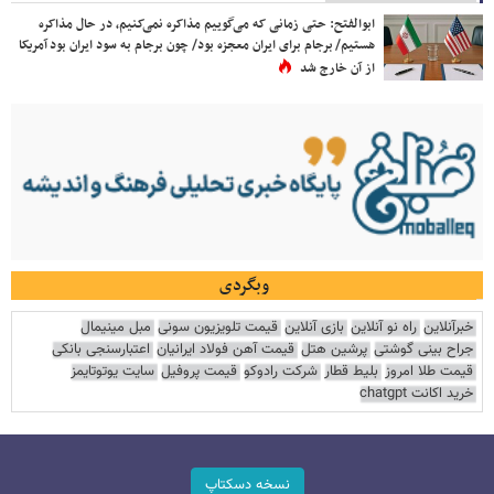
ابوالفتح: حتی زمانی که می‌گوییم مذاکره نمی‌کنیم، در حال مذاکره
هستیم/ برجام برای ایران معجزه بود/ چون برجام به سود ایران بود آمریکا
از آن خارج شد
وبگردی
خبرآنلاین
راه نو آنلاین
بازی آنلاین
قیمت تلویزیون سونی
مبل مینیمال
جراح بینی گوشتی
پرشین هتل
قیمت آهن فولاد ایرانیان
اعتبارسنجی بانکی
قیمت طلا امروز
بلیط قطار
شرکت رادوکو
قیمت پروفیل
سایت یوتوتایمز
خرید اکانت chatgpt
نسخه دسکتاپ