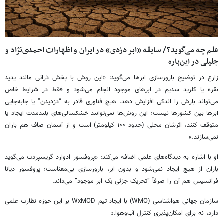
علم چه می‌گوید؟/ سابقه «ابر دزدی» در ایران و اظهارات احمدی‌نژاد و
جلیلی در این‌باره
زارع در توضیح بارورسازی ابرها می‌گوید: «این روش با پخش ذراتی مانند یدید
نقره یا کلرید سدیم در ابرهای موجود انجام می‌شود و فقط در شرایط خاص
می‌تواند بارش را اندکی افزایش دهد. هیچ فناوری قادر به “دزدیدن” یا جابه‌جایی
ابرها بین کشورها نیست؛ این روش‌ها نمی‌توانند خشکسالی‌های بلندمدت ایجاد یا
متوقف کنند، اثرشان محلی (حدود ۱۰۰ کیلومتر) است و از آسمان صاف هم باران
نمی‌سازند.»
او با اشاره به دیدگاه‌های علمی اضافه می‌کند: «پروفسور ادوارد گریسپردت می‌گوید
باران از هیچ ایجاد نمی‌شود و بدون ابر، بارورسازی بی‌معناست؛ پروفسور دیانا
فرانسیس هم آن را صرفاً “تحریک جزئی یک ابر موجود” می‌داند.
سازمان جهانی هواشناسی (WMO) با ایجاد تیم WxMOD بر این حوزه نظارت علمی
دارد، نه برای امکان‌پذیری کنترل آب‌وهوا.»