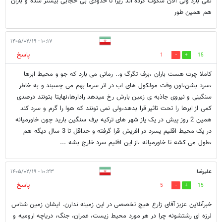
نمی بارد ولی الان سکوت کرده اند زیرا تا حدودی بی حجابی بیشتر شده و باران
هم همین طور
۱۰:۱۷ - ۱۴۰۵/۰۲/۱۹
پاسخ
1
15
کاملا چرت هست باران ،برف تگرگ و.. رمانی می بارد که جو و محیط ابرها
،سرد بشن،اون وقت مولکول های اب در اثر سرما بهم می چسبند و به خاطر
سنگینی و نیروی جاذبه ی زمین بارش رخ میدهد رادارها،نهایتا بتونند درصدی
کمی از ابرها را تحت تاثیر قرا بدهد،ولی نمی تونند که هوا را گرم و سرد کند
همین 2 روز پیش در یک یاز شهر های ترکیه برف سنگین بارید چون خاورمیانه
در یک محیط اقلیم یسرد در افریش قرا گرفته و حداقل تا 3 سال دیگه هم
،طول می کشه تا خاورمیانه ،از این اقلیم سرد خارج بشه ...
علیرضا
۱۰:۲۳ - ۱۴۰۵/۰۲/۱۹
پاسخ
5
15
خبرآنلاین عزیز آقای زارع هیچ تخصصی در این زمینه ندارن. ایشان زمین شناس
لرزه ای رشتشونه چرا در هر مورد محیط زیست، عمران، جنگ، دریاچه ارومیه و