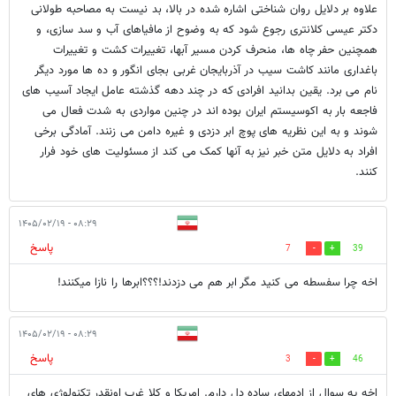
علاوه بر دلایل روان شناختی اشاره شده در بالا، بد نیست به مصاحبه طولانی
دکتر عیسی کلانتری رجوع شود که به وضوح از مافیاهای آب و سد سازی، و
همچنین حفر چاه ها، منحرف کردن مسیر آبها، تغییرات کشت و تغییرات
باغداری مانند کاشت سیب در آذربایجان غربی بجای انگور و ده ها مورد دیگر
نام می برد. یقین بدانید افرادی که در چند دهه گذشته عامل ایجاد آسیب های
فاجعه بار به اکوسیستم ایران بوده اند در چنین مواردی به شدت فعال می
شوند و به این نظریه های پوچ ابر دزدی و غیره دامن می زنند. آمادگی برخی
افراد به دلایل متن خبر نیز به آنها کمک می کند از مسئولیت های خود فرار
کنند.
۰۸:۲۹ - ۱۴۰۵/۰۲/۱۹
پاسخ
7
39
اخه چرا سفسطه می کنید مگر ابر هم می دزدند!؟؟؟ابرها را نازا میکنند!
۰۸:۲۹ - ۱۴۰۵/۰۲/۱۹
پاسخ
3
46
اخه یه سوال از ادمهای ساده دل دارم. امریکا و کلا غرب اونقدر تکنولوژی های