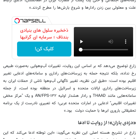
رسانه‌های اجتماعی و حتی یک پست از سفارت ایران در افغانستان، ادعای ارتباط
علت و معلولی بین زدن رادارها و شروع بارش‌ها را مطرح کردند.»
ذخخیره سلول های بنیادی
بندناف ؛ سرمایه ای گرانبها
کلیک کن!
زارع توضیح می‌دهد که بر اساس این روایت، تغییرات آب‌وهوایی به‌صورت طبیعی
رخ نداده، بلکه نتیجه حمله به زیرساخت‌های راداری و سامانه‌های ادعایی تغییر
اقلیم بوده است: «طبق این نظریه، تغییر ناگهانی آب‌وهوا ناشی از حملات ایران به
زیرساخت‌های راداری ایالات متحده و اسرائیل در منطقه بوده است، از جمله
سامانه‌هایی مانند THAAD و رادار هشدار اولیه AN/FPS-۱۳۲ و یک "مرکز مخفی
تغییرات اقلیمی" ادعایی در امارات متحده عربی؛ که تعبیری نادرست از یک برنامه
تحقیقاتی باروری ابرها با حمایت دولت بود.»
«دزدی باران»؛ از روایت تا ادعا
زارع در تشریح هسته اصلی این نظریه می‌گوید: «این توطئه ادعا می‌کند که این