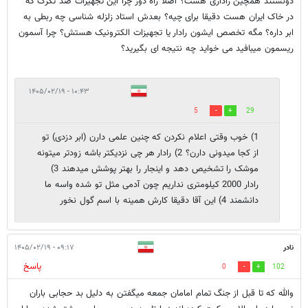
دونستند همچین راداری هست؟ اصلا راه دور چرا این تجهیزات ضد تگرگ که
در خاک ایران هست دقیقا برای چیه؟ بعدش استاد زلزله شناسی چه ربطی به
ابر داره؟ مگه تخصص ایشون رادار یا تجهیزات الکترونیک هستش؟ چرا آسمون
ریسمون میبافید می خواید چه نتیجه ای بگیرید؟
۱۰:۴۳ - ۱۴۰۵/۰۲/۱۹
5
29
1) خوب وقتی اعلام نکردن که چنین علمی دارن (ابر دزدی) تو
از کجا میدونی دارن؟ 2) رادار هر چی نزدیکتر باشه زودتر میتونه
موشک را تشخیص دهد و اینجار را بهتر پوشش میدهند 3)
رادار 2000 کیلومتری نداریم چون آدمی مثل تو شده واسه ما
دانشمند 4) این آقا دقیقا کارش همینه با اسم گول نخور
نادر
۰۹:۱۷ - ۱۴۰۵/۰۲/۱۹
پاسخ
0
102
والله که تا قبل از جنگ تمام امامان جمعه میگفتن به دلیل بد حجابی باران