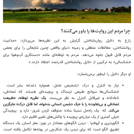
چرا مردم این روایت‌ها را باور می‌کنند؟
زارع به دلایل روان‌شناختی گرایش به این نظریه‌ها می‌پردازد: «جذابیت
روانشناختی، مغالطات منطقی و زمینه دنیای واقعی چنین شایعاتی را برای بعضی
مردم قابل قبول جلوه می‌دهد. مردم به توطئه‌ای مانند «دستکاری آب‌وهوا برای
خشکسالی» به ترکیبی از دلایل روانشناختی قدرتمند اعتقاد دارند.»
او دیگر دلایل را اینطور برمی‌شمارد:
نیاز به کنترل و درک -تشخیص عامل- همواره دغدغه بشر است.
خشکسالی‌ها سوانح طبیعی ترسناک و پیچیده‌ای هستند که تصادفی،
ناعادلانه و غیرقابل کنترل به نظر می‌رسند.
یک نظریه توطئه، «طبیعت
تصادفی و بی‌تفاوت» را با «یک دشمن انسانی بدخواه، اما قابل درک» جایگزین
می‌کند.
که یک راه‌حل نسبتا ساده -متوقف کردن شرور- دارد و پیچیدگی
خیلی کمتری از یک مبارزه‌ی پیچیده با چالش‌های تغییر اقلیم دارد.
الگوپذیری و آپوفنیا - دیدن الگوهای معنادار در نویز: مغز انسان یک دستگاه
تطبیق الگو است که برای دیدن یک شکارچی در بوته‌ها تکامل یافته است،