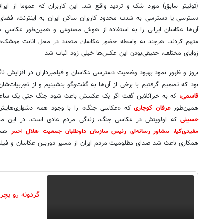
(توئیتر سابق) مورد شک و تردید واقع شد. این کاربران که عموما از ایرا
دسترسی یا دسترسی به شدت محدود کاربران ساکن ایران به اینترنت، فضای 
متهم کردند. هرچند به واسطه حضور عکاسان متعدد در محل اثابت موشک‌های
زوایای مختلف، حقیقی‌بودن این عکس‌ها خیلی زود اثبات شد.
بروز و ظهورِ نمود بهبود وضعیت دسترسی عکاسان و فیلمبرداران در افزایش ناگهان
بود که تصمیم گرفتیم با برخی از آن‌ها به گفت‌وگو بنشینیم و از تجربیات‌شا
قاسمی،
که به خبرآنلاین گفت اگر یک عکسش باعث شود جنگ حتی یک ساعت ز
همین‌طور
عرفان کوچاری
که «عکاسیِ جنگ» را با وجود همه دشواری‌هایش 
حسینی
که اولویتش در عکاسی جنگ، زندگی مردم عادی است. در این می
مفیدی‌کیا، مشاور رسانه‌ای رئیس سازمان داوطلبان جمعیت هلال احمر
هم ر
همکاری باعث شد صدای مظلومیت مردم ایران از مسیر دوربین عکاسان و فیلم