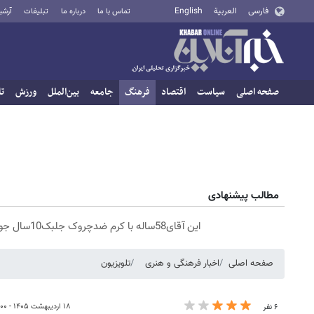
فارسی
العربية
English
تماس با ما
درباره ما
تبلیغات
آرشی
صفحه اصلی
سیاست
اقتصاد
فرهنگ
جامعه
بین‌الملل
ورزش
تا
مطالب پیشنهادی
این آقای58ساله با کرم ضدچروک جلبک10سال جوان شد(سفارش با تخفیف)
صفحه اصلی
اخبار فرهنگی و هنری
تلویزیون
۱۸ اردیبهشت ۱۴۰۵ - ۱۴:۰۰
۶ نفر