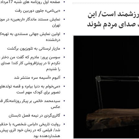
صفحه اول روزنامه های شنبه 17مرداد 1405
«بی‌نامی» جلوی دوربین رفت
ارزشمند است/ این
نمایش مستند ماندگار «اربعین» در مو
گ صدای مردم شوند
تهران
اولین نمایش جهانی مستندی به تهیه‌کن
درخشنده
مازیار لرستانی به تلویزیون برگشت
سوسن پرور: مادرم که گفت من دختر 
نکردم تا در پیتزافروشی کار کند! صد
را شنیدم
آلبوم «آسیمه سر» منتشر شد
«می‌خوام به دنیا بیام» و قصه تولده
تصویر برای کودک مهم است
سیدمحمد خاتمی بر پیکر روزنامه‌نگار قد
عکس
گالری‌گردی در نیمه فصل تابستان
روایت تاریخی «لباس شخصی» با حذفیا
شد/ فیلمی که در زمان خود اثری پیش‌ر
هشداردهنده بود