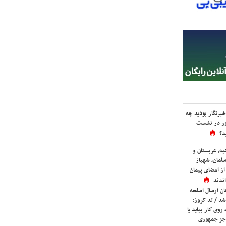
برنگار بودید چه
ور در نشست
د؟
یه، عربستان و
لمان، شهباز
ز امضای پیمان
ندند
ان ارسال اسلحه
شد / تد کروز:
روی کار بیاید یا
جز جمهوری