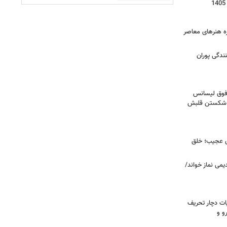
زه هنرهای معاصر
ندگی پوران
فوق‌ لیسانس
ای شکستن قلبش
ای عجیب؛ خلق
یمی نماز خواند/
ت دچار تحریف
و و