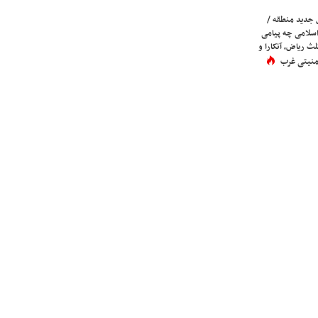
 جدید منطقه /
اسلامی چه پیامی
لث ریاض، آنکارا و
 امنیتی غرب