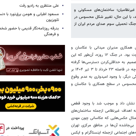
علی منتظری به رادیو رفت
رنظامیان؛ ساختمان‌های مسکونی و
مسعود اطیابی و هومن برق‌نورد با «ن
نشد، با این حال، تغییر شکل محسوس در
تلویزیون
جنگ تحمیلی سوم صدای مردم ایران از
بدرقه روزنامه‌نگار قدیمی با حضور ش
و فرهنگی
مکاری مدیران میدانی با عکاسان و
فیلمبرداران در جنگ تحمیلی سوم، به شکل محسوسی با جنگ ۱۲ روزه متفاوت بود. در جنگ ۱۲ روزه،‌ آن‌طور که این
صمیم به حداقلی‌کردن دسترسی‌ها گرفته
بود و رویکرد؛ مدیریت اخبار بود. همین موجب شد، عملا عکس و فیلمی از آن‌چه در فاصله ۲۳ خرداد تا ۳ تیر ۱۴۰۴ بر
 دیگر، با وجود امیدواری به عدم وقوع
ل محسوس در سطح همکاری با عکاسان و
نشان داد و موجب شد با وجود قطعی
ه اهداف غیرنظامی ازجمله ساختمان‌های
ان مثال عکس‌هایی که عکاسانی چون مهدی
بی‌جاشده آن‌ها در مناطق مرکزی تهران
‌های اجتماعی ازجمله اینستاگرام و ایکس