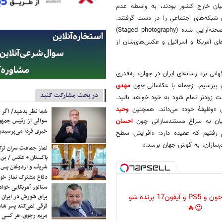
نیان خارج کشور بودند، به واسطه عدم
شبکه‌های اجتماعی را در دست گرفتند.
آن‌ها عکاسان ایرانی را به استفاده از هوش مصنوعی و همین‌طور عکاسیِ صحنه‌آرایی شده (Staged photography)
 آمریکا و اسرائیل و عکس‌های‌شان از
ی برد رسانه‌ای‌ ایران در جهان، به‌قدری
ن بپرسیم. ازجمله با عکاسانی چون
مهدی
در بحث مشارکت کنید
ودتر تمام شود به خود خواهد بالید.
«وظیفهٔ خود» می‌داند. همچنین
وحید
شما نظر بدهید/ اگر خ
سوالی از رئیس جمه
ان به سراغ مستندسازانی چون
احسان
خبری فردا می‌پرسیدی
فتیم که عقیده دارد: «افزایش سطح
‌سازان، به گوش جهان برسد.»
نماز جماعت سران ترک
پاکستان + عکس / بن‌س
شریف و اردوغان پس ا
دفاع مشترک نماز خوا
سناتور آمریکایی خواه
گردونه رو بچرخون و PS5 و آیفون17 برنده شو
برای شورش در ایران 
فرقی نمی‌کند پسر شاه 
😍🔥
مریم رجوی، هر کسی 