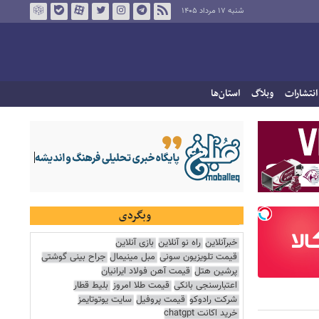
شنبه ۱۷ مرداد ۱۴۰۵
انتشارات
وبلاگ
استان‌ها
وبگردی
خبرآنلاین
راه نو آنلاین
بازی آنلاین
قیمت تلویزیون سونی
مبل مینیمال
جراح بینی گوشتی
پرشین هتل
قیمت آهن فولاد ایرانیان
اعتبارسنجی بانکی
قیمت طلا امروز
بلیط قطار
شرکت رادوکو
قیمت پروفیل
سایت یوتوتایمز
خرید اکانت chatgpt