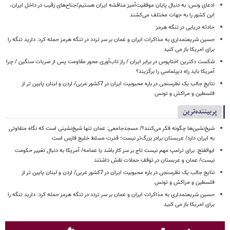
ادعای ونس: به دنبال پایان موفقیت‌آمیز مناقشه ایران هستیم/جناح‌های رقیب در داخل ایران،
این کشور را به جهات مختلف می‌کشند
حادثه دریایی در تنگه هرمز
حسین شریعتمداری به مذاکرات ایران و عمان بر سر تردد در تنگه هرمز حمله کرد: دارید تنگه را
برای امریکا باز می کنید
شکست دکترین اختاپوس در برابر ایران / راز تاب‌آوری محور مقاومت پس از ضربات سنگین / چرا
آمریکا باید راه دیپلماسی را برگزیند؟
نتایج جالب یک نظرسنجی در باره محبوبیت ایران در 7کشور عربی/ اردن و لبنان پایین تر از
فلسطین و مراکش و تونس
پربیننده‌ترین
شیخ‌نشین‌ها چگونه فکر می‌کنند؟/ مسجدجامعی: عمان تنها شیخ‌نشینی است که نگاه متفاوتی
به ایران دارد/ عربستان برادر بزرگ‌تر نیست؛ قدرت مسلط خلیج فارس است
ابوالفتح: برای ترامپ مهم نیست تاج بر سر کار باشد یا عمامه/ آمریکا به دنبال تغییر حکومت
نیست/ عمان و عربستان در توقف حملات نقش داشتند
نتایج جالب یک نظرسنجی در باره محبوبیت ایران در 7کشور عربی/ اردن و لبنان پایین تر از
فلسطین و مراکش و تونس
حسین شریعتمداری به مذاکرات ایران و عمان بر سر تردد در تنگه هرمز حمله کرد: دارید تنگه را
برای امریکا باز می کنید