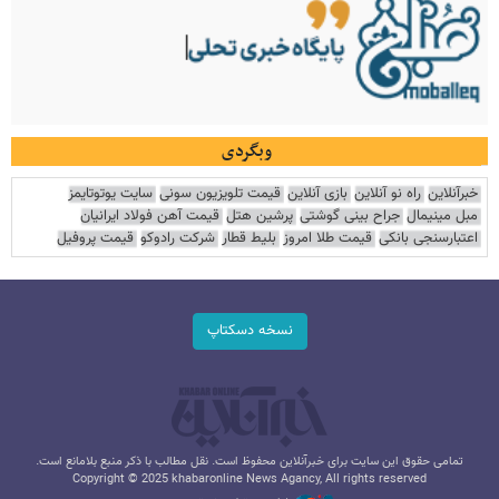
وبگردی
خبرآنلاین
راه نو آنلاین
بازی آنلاین
قیمت تلویزیون سونی
سایت یوتوتایمز
مبل مینیمال
جراح بینی گوشتی
پرشین هتل
قیمت آهن فولاد ایرانیان
اعتبارسنجی بانکی
قیمت طلا امروز
بلیط قطار
شرکت رادوکو
قیمت پروفیل
نسخه دسکتاپ
تمامی حقوق این سایت برای خبرآنلاین محفوظ است. نقل مطالب با ذکر منبع بلامانع است.
Copyright © 2025 khabaronline News Agancy, All rights reserved