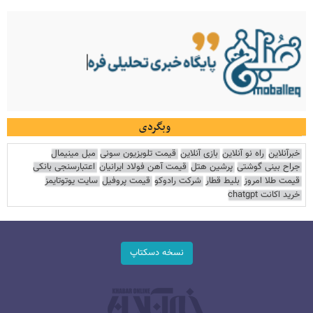
وبگردی
خبرآنلاین
راه نو آنلاین
بازی آنلاین
قیمت تلویزیون سونی
مبل مینیمال
جراح بینی گوشتی
پرشین هتل
قیمت آهن فولاد ایرانیان
اعتبارسنجی بانکی
قیمت طلا امروز
بلیط قطار
شرکت رادوکو
قیمت پروفیل
سایت یوتوتایمز
خرید اکانت chatgpt
نسخه دسکتاپ