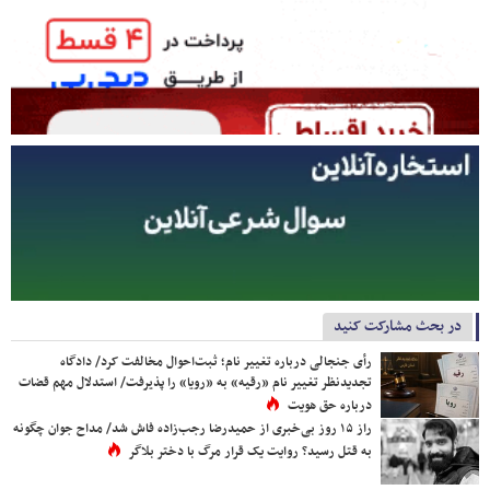
در بحث مشارکت کنید
رأی جنجالی درباره تغییر نام؛ ثبت‌احوال مخالفت کرد/ دادگاه
تجدیدنظر تغییر نام «رقیه» به «رویا» را پذیرفت/ استدلال مهم قضات
درباره حق هویت
راز ۱۵ روز بی‌خبری از حمیدرضا رجب‌زاده فاش شد/ مداح جوان چگونه
به قتل رسید؟ روایت یک قرار مرگ با دختر بلاگر